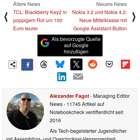
Ältere News
Neuere News
TCL: Blackberry Key2 in
Nokia 3.2 und Nokia 4.2:
⟨
⟩
poppigem Rot um 100
Neue Mittelklasse mit
Euro teurer
Google Assistant-Button
Als bevorzugte Quelle
auf Google
hinzufügen
Alexander Fagot
- Managing Editor
News
- 11745 Artikel auf
Notebookcheck veröffentlicht
seit
2016
Als Tech-begeisterter Jugendlicher
mit Assembling- und Overclocking-Vergangenheit,