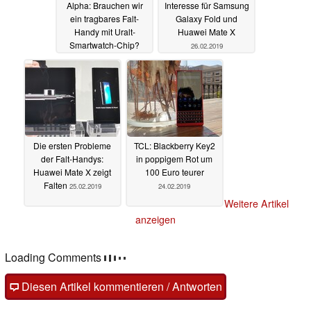
Alpha: Brauchen wir
Interesse für Samsung
ein tragbares Falt-
Galaxy Fold und
Handy mit Uralt-
Huawei Mate X
Smartwatch-Chip?
26.02.2019
26.02.2019
Die ersten Probleme
TCL: Blackberry Key2
der Falt-Handys:
in poppigem Rot um
Huawei Mate X zeigt
100 Euro teurer
Falten
25.02.2019
24.02.2019
Weitere Artikel
anzeigen
Loading Comments
Diesen Artikel kommentieren / Antworten