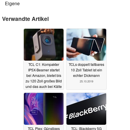
Eigene
Verwandte Artikel
TCL C1: Kompakter
TCLs doppelt faltbares
IP5X-Beamer startet
10 Zoll Tablet ist ein
bei Amazon, bietet bis
echter Dickmann
zu 120 Zoll großes Bild
25.10.2019
und das auch bei Kälte
und Hitze
24.12.2025
TCL Plex: Günstiges
TCL: Blackberry 5G