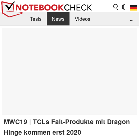
Tests
News
Videos
...
Benchmarks & Tech
Externe Tests
Kaufberatung
Deals
Suche
Jobs
Forum
MWC19 | TCLs Falt-Produkte mit Dragon
Hinge kommen erst 2020