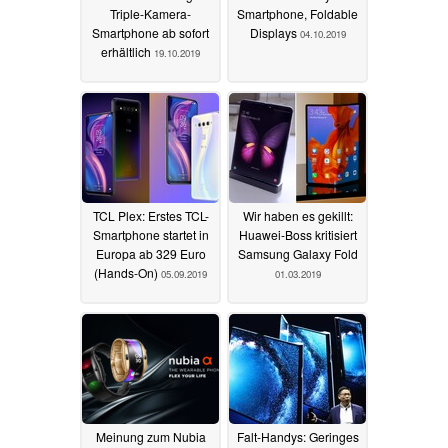
Triple-Kamera-
Smartphone, Foldable
Smartphone ab sofort
Displays
04.10.2019
erhältlich
19.10.2019
TCL Plex: Erstes TCL-
Wir haben es gekillt:
Smartphone startet in
Huawei-Boss kritisiert
Europa ab 329 Euro
Samsung Galaxy Fold
(Hands-On)
05.09.2019
01.03.2019
Meinung zum Nubia
Falt-Handys: Geringes