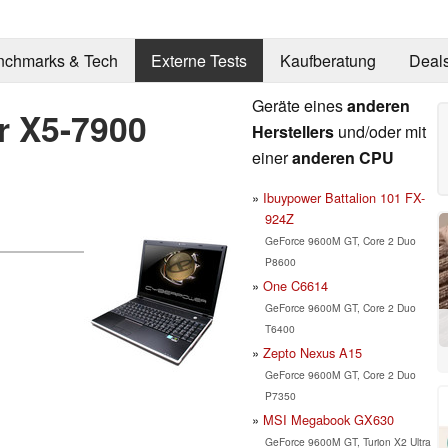
nchmarks & Tech
Externe Tests
Kaufberatung
Deal
Geräte eines
anderen
r X5-7900
Herstellers
und/oder mit
einer
anderen CPU
Ibuypower Battalion 101 FX-
924Z
GeForce 9600M GT, Core 2 Duo
P8600
One C6614
GeForce 9600M GT, Core 2 Duo
T6400
Zepto Nexus A15
GeForce 9600M GT, Core 2 Duo
P7350
MSI Megabook GX630
GeForce 9600M GT, Turion X2 Ultra