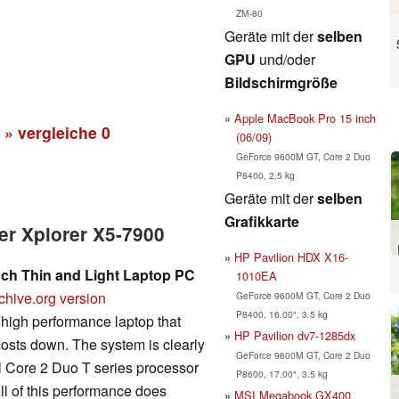
ZM-80
Geräte mit der
selben
GPU
und/oder
Bildschirmgröße
Apple MacBook Pro 15 inch
» vergleiche
0
(06/09)
GeForce 9600M GT, Core 2 Duo
P8400, 2.5 kg
Geräte mit der
selben
Grafikkarte
er Xplorer X5-7900
HP Pavilion HDX X16-
nch Thin and Light Laptop PC
1010EA
chive.org version
GeForce 9600M GT, Core 2 Duo
P8400, 16.00", 3.5 kg
high performance laptop that
HP Pavilion dv7-1285dx
osts down. The system is clearly
GeForce 9600M GT, Core 2 Duo
tel Core 2 Duo T series processor
P8600, 17.00", 3.5 kg
ll of this performance does
MSI Megabook GX400