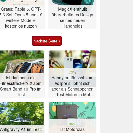
Gratis: Fable 5, GPT-
MagicX enthüllt
5.6 Sol, Opus 5 und 19
überarbeitetes Design
weitere Modelle
seines neuen
kostenlos nutzen
Handhelds
Nächste Seite ⟩
73%
Ist das noch ein
Handy enttäuscht zum
Fitnesstracker? Xiaomi
Vollpreis, lohnt sich
Smart Band 10 Pro im
aber als Schnäppchen
Test
– Test Motorola Moto
G47 Smartphone
86%
Antigravity A1 im Test:
Ist Motorolas