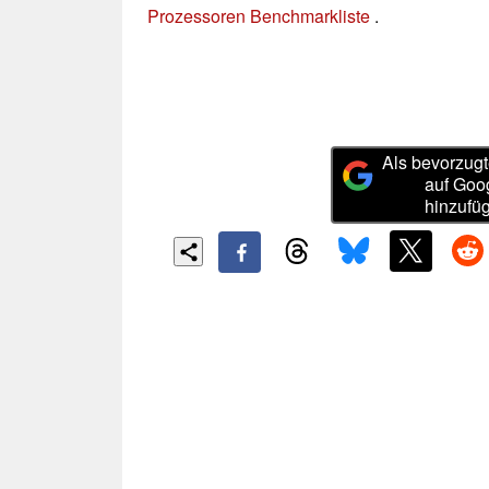
Prozessoren Benchmarkliste
.
Als bevorzugt
auf Goo
hinzufü