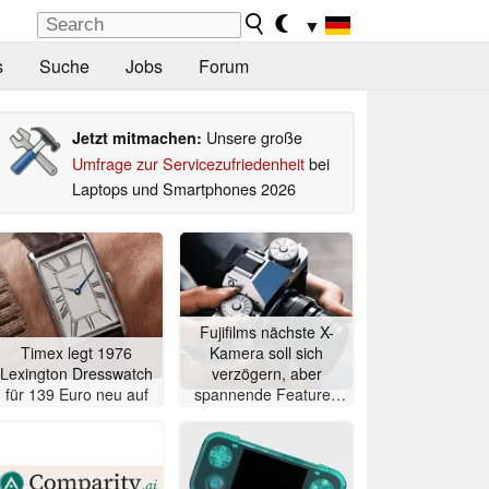
▼
s
Suche
Jobs
Forum
Unsere große
Jetzt mitmachen:
Umfrage zur Servicezufriedenheit
bei
Laptops und Smartphones 2026
Fujifilms nächste X-
Timex legt 1976
Kamera soll sich
Lexington Dresswatch
verzögern, aber
für 139 Euro neu auf
spannende Features
erhalten