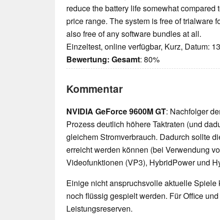
reduce the battery life somewhat compared t
price range. The system is free of trialware f
also free of any software bundles at all.
Einzeltest, online verfügbar, Kurz, Datum: 1
Bewertung:
Gesamt
: 80%
Kommentar
NVIDIA GeForce 9600M GT
: Nachfolger d
Prozess deutlich höhere Taktraten (und dad
gleichem Stromverbrauch. Dadurch sollte d
erreicht werden können (bei Verwendung v
Videofunktionen (VP3), HybridPower und Hy
Einige nicht anspruchsvolle aktuelle Spiele
noch flüssig gespielt werden. Für Office un
Leistungsreserven.