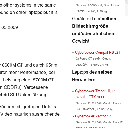
o other systems in the same
GeForce 9600M GT, Core 2 Duo
P7350, 14.10", 2.29 kg
ound on other laptops but it is
Geräte mit der
selben
Bildschirmgröße
3.05.2009
und/oder ähnlichem
Gewicht
Cyberpower Compal PBL21
GeForce GT 540M, Core i7
er 8600M GT und durch 65nm
2630QM, 15.60", 2.5 kg
Laptops des
selben
urch mehr Performance) bei
Herstellers
ie Leistung einer 8700M GT
on GDDR3). Verbesserte
Cyberpower Tracer III, i7-
brid SLI Unterstützung.
8750H, GTX 1060
GeForce GTX 1060 Mobile, Coffee
 können mit geringen Details
Lake i7-8750H, 15.60", 0 kg
d Video natürlich ausreichende
Cyberpower Vector 17
GeForce GTX 1060 Mobile, Core i7