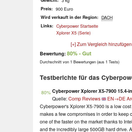
Gewicht
3 kg
Preis
900 Euro
Wird verkauft in der Region
DACH
Links
Cyberpower Startseite
Xplorer X5 (Serie)
[+] Zum Vergleich hinzufügen
80%
- Gut
Bewertung:
Durchschnitt von
1
Bewertungen (aus
1
Tests)
Testberichte für das Cyberpow
Cyberpower Xplorer X5-7900 15.4-i
80%
Quelle:
Comp Reviews
EN→DE
Ar
Cyberpower's Xplorer X5-7900 is a low cost 
makes a few compromises in order to keep c
one of the faster on the market thanks to In
and the incredibly large 500GB hard drive. A