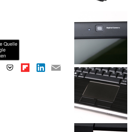
e Quelle
gle
gen