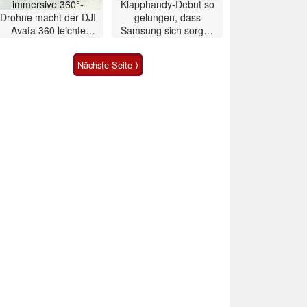
immersive 360°-
Klapphandy-Debut so
Drohne macht der DJI
gelungen, dass
Avata 360 leichte
Samsung sich sorgen
Konkurrenz
muss? – Razr Fold
Smartphone im Test
Nächste Seite ⟩