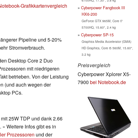
6700HQ, 17.30", 3.8 kg
Notebook-Grafikkartenvergleich
Cyberpower Fangbook III
HX6-200
GeForce GTX 965M, Core i7
5700HQ, 15.60", 2.4 kg
Cyberpower SP-15
 längerer Pipeline und 5-20%
Graphics Media Accelerator (GMA)
mehr Stromverbrauch.
HD Graphics, Core i5 560M, 15.60",
3.2 kg
 den Desktop Core 2 Duo
Preisvergleich
rozessoren mit niedrigeren
Cyberpower Xplorer X5-
kt betrieben. Von der Leistung
7900
bei Notebook.de
en (und auch wegen der
sktop PCs.
r mit 25W TDP und dank 2.66
» Weitere Infos gibt es in
ler Prozessoren
und der