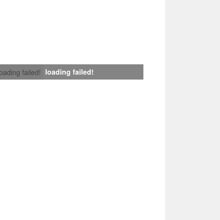
loading failed!
loading failed!