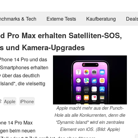
nchmarks & Tech
Externe Tests
Kaufberatung
Deal
d Pro Max erhalten Satelliten-SOS,
es und Kamera-Upgrades
iPhone 14 Pro und das
de Smartphones erhalten
 über das deutlich
land", die vielseitig
2
Apple
iPhone
Apple macht mehr aus der Punch-
Hole als alle Konkurrenten, denn die
one 14 Pro Max
"Dynamic Island" wird ein zentrales
Element von iOS. (Bild: Apple)
ngen beim neuen