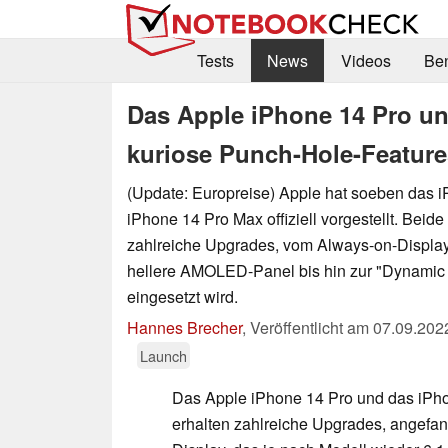
Tests
News
Videos
Be
Das Apple iPhone 14 Pro un
kuriose Punch-Hole-Featur
(Update: Europreise) Apple hat soeben das 
iPhone 14 Pro Max offiziell vorgestellt. Bei
zahlreiche Upgrades, vom Always-on-Display
hellere AMOLED-Panel bis hin zur "Dynamic Is
eingesetzt wird.
Hannes Brecher
,
Veröffentlicht am
07.09.202
Launch
Das Apple iPhone 14 Pro und das iPh
erhalten zahlreiche Upgrades, angefa