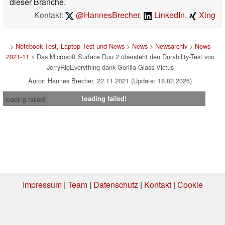
dieser Branche.
Kontakt:
@HannesBrecher
,
LinkedIn
,
Xing
>
Notebook Test, Laptop Test und News
>
News
>
Newsarchiv
>
News
2021-11
> Das Microsoft Surface Duo 2 übersteht den Durability-Test von
JerryRigEverything dank Gorilla Glass Victus
Autor: Hannes Brecher, 22.11.2021 (Update: 18.02.2026)
loading failed!
loading failed!
Impressum
|
Team
|
Datenschutz
|
Kontakt
|
Cookie
Einstellungen
| 07.08.2026 12:19
* Beim Kauf über einen Affiliate-Link kann Notebookcheck eine Vergütung
erhalten. Vielen Dank für Ihre Unterstützung!.