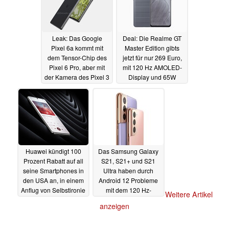
Leak: Das Google
Deal: Die Realme GT
Pixel 6a kommt mit
Master Edition gibts
dem Tensor-Chip des
jetzt für nur 269 Euro,
Pixel 6 Pro, aber mit
mit 120 Hz AMOLED-
der Kamera des Pixel 3
Display und 65W
Ladegerät
23.11.2021
23.11.2021
Huawei kündigt 100
Das Samsung Galaxy
Prozent Rabatt auf all
S21, S21+ und S21
seine Smartphones in
Ultra haben durch
den USA an, in einem
Android 12 Probleme
Anflug von Selbstironie
mit dem 120 Hz-
Weitere Artikel
Display
23.11.2021
22.11.2021
anzeigen