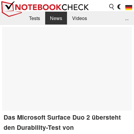
Tests
News
Videos
...
Benchmarks & Tech
Externe Tests
Kaufberatung
Deals
Suche
Jobs
Forum
Das Microsoft Surface Duo 2 übersteht
den Durability-Test von