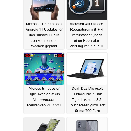
Microsoft: Release des
Microsoft will Surface-
Android 11 Updates für
Reparaturen mit iFixit
das Surface Duo in
vereinfachen, nach
den kommenden
einer Reparatur-
Wochen geplant
Wertung von 1 aus 10
Punkten
05.01.2022
14.12.2021
Microsofts neuester
Deal: Das Microsoft
Ugly Sweater ist ein
Surface Pro 7+ mit
Minesweeper-
Tiger Lake und 3:2-
Meisterwerk
Touchscreen gibts jetzt
01.12.2021
für nur 799 Euro
25.11.2021