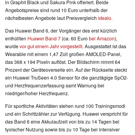
in Graphit Black und Sakura Pink offeriert. Beide
Angebotspreise sind rund 10 Euro unterhalb der
nächstbesten Angebote laut Preisvergleich
idealo
.
Das Huawei Band 6, der Vorgänger des erst kürzlich
enthüllten
Huawei Band 7
(ca. 60 Euro
bei Amazon
),
wurde
vor gut einem Jahr vorgestellt
. Ausgestattet ist das
Wearable mit einem 1,47 Zoll großen AMOLED-Panel,
das 368 x 194 Pixeln auflöst. Der Bildschirm nimmt 64
Prozent der Geräteoverseite ein. Auf der Rückseite steckt
ein Huawei TruSeen 4.0 Sensor für die ganztägige SpO2-
und Herzfrequenzerfassung samt Warnung bei
niedriger/hoher Herzfrequenz.
Für sportliche Aktivitäten stehen rund 100 Trainingsmodi
und ein Schrittzähler zur Verfügung. Huawei verspricht für
das Band 6 eine Akkulaufzeit von bis zu 14 Tagen bei
tyoischer Nutzung sowie bis zu 10 Tage bei intensiver