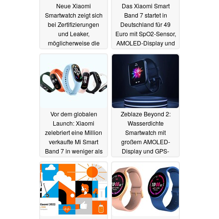
Neue Xiaomi
Das Xiaomi Smart
Smartwatch zeigt sich
Band 7 startet in
bei Zertifizierungen
Deutschland für 49
und Leaker,
Euro mit SpO2-Sensor,
möglicherweise die
AMOLED-Display und
Xiaomi Watch Color 3
14 Tagen Laufzeit
22.06.2022
21.06.2022
Vor dem globalen
Zeblaze Beyond 2:
Launch: Xiaomi
Wasserdichte
zelebriert eine Million
Smartwatch mit
verkaufte Mi Smart
großem AMOLED-
Band 7 in weniger als
Display und GPS-
einem Monat
Modul startet zum
20.06.2022
kleinen Preis
19.06.2022