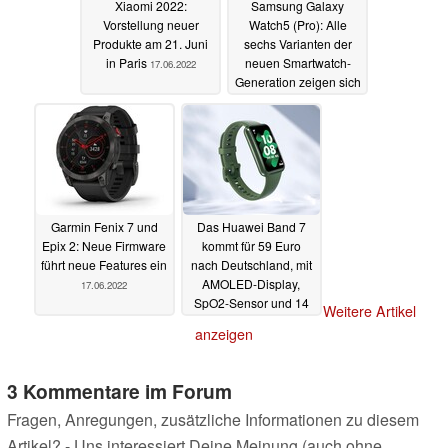
Xiaomi 2022:
Samsung Galaxy
Vorstellung neuer
Watch5 (Pro): Alle
Produkte am 21. Juni
sechs Varianten der
in Paris
neuen Smartwatch-
17.06.2022
Generation zeigen sich
bei Zertifizierungsstelle
17.06.2022
Garmin Fenix 7 und
Das Huawei Band 7
Epix 2: Neue Firmware
kommt für 59 Euro
führt neue Features ein
nach Deutschland, mit
AMOLED-Display,
17.06.2022
SpO2-Sensor und 14
Weitere Artikel
Tagen Laufzeit
anzeigen
18.05.2022
3 Kommentare im Forum
Fragen, Anregungen, zusätzliche Informationen zu diesem
Artikel? - Uns interessiert Deine Meinung (auch ohne