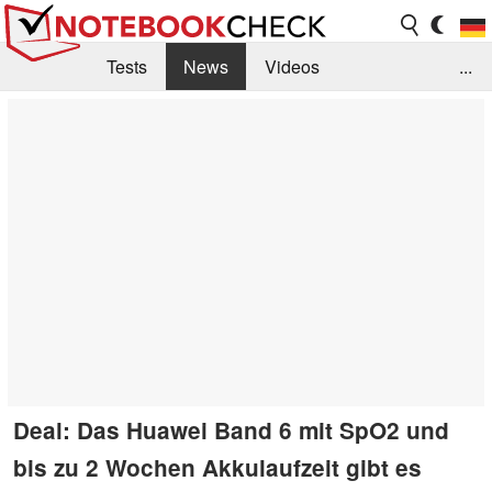
Tests
News
Videos
...
Benchmarks & Tech
Externe Tests
Kaufberatung
Deals
Suche
Jobs
Forum
Deal: Das Huawei Band 6 mit SpO2 und
bis zu 2 Wochen Akkulaufzeit gibt es