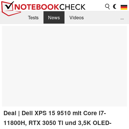
Tests
News
Videos
...
Benchmarks & Tech
Externe Tests
Kaufberatung
Deals
Suche
Jobs
Forum
Deal | Dell XPS 15 9510 mit Core i7-
11800H, RTX 3050 Ti und 3,5K OLED-