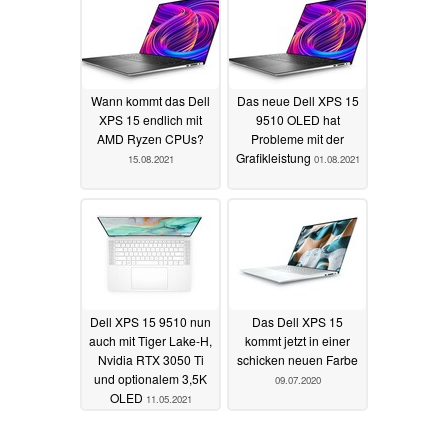
Wann kommt das Dell
Das neue Dell XPS 15
XPS 15 endlich mit
9510 OLED hat
AMD Ryzen CPUs?
Probleme mit der
Grafikleistung
15.08.2021
01.08.2021
Dell XPS 15 9510 nun
Das Dell XPS 15
auch mit Tiger Lake-H,
kommt jetzt in einer
Nvidia RTX 3050 Ti
schicken neuen Farbe
und optionalem 3,5K
09.07.2020
OLED
11.05.2021