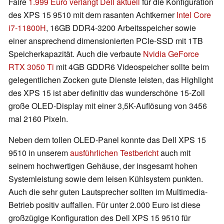
Faire
1.999 Euro verlangt Dell aktuell
für die Konfiguration
des XPS 15 9510 mit dem rasanten Achtkerner
Intel Core
i7-11800H
, 16GB DDR4-3200 Arbeitsspeicher sowie
einer ansprechend dimensionierten PCIe-SSD mit 1TB
Speicherkapazität. Auch die verbaute
Nvidia GeForce
RTX 3050 Ti
mit 4GB GDDR6 Videospeicher sollte beim
gelegentlichen Zocken gute Dienste leisten, das Highlight
des XPS 15 ist aber definitiv das wunderschöne 15-Zoll
große OLED-Display mit einer 3,5K-Auflösung von 3456
mal 2160 Pixeln.
Neben dem tollen OLED-Panel konnte das Dell XPS 15
9510 in unserem
ausführlichen Testbericht
auch mit
seinem hochwertigen Gehäuse, der insgesamt hohen
Systemleistung sowie dem leisen Kühlsystem punkten.
Auch die sehr guten Lautsprecher sollten im Multimedia-
Betrieb positiv auffallen. Für unter 2.000 Euro ist diese
großzügige Konfiguration des Dell XPS 15 9510 für