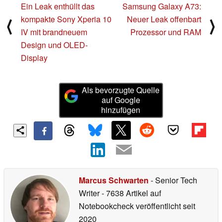
Ein Leak enthüllt das
Samsung Galaxy A73:
kompakte Sony Xperia 10
Neuer Leak offenbart
⟨
⟩
IV mit brandneuem
Prozessor und RAM
Design und OLED-
Display
Als bevorzugte Quelle
auf Google
hinzufügen
Marcus Schwarten
- Senior Tech
Writer
- 7638 Artikel auf
Notebookcheck veröffentlicht
seit
2020