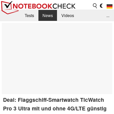
Tests
News
Videos
...
Benchmarks & Tech
Externe Tests
Kaufberatung
Deals
Suche
Jobs
Forum
Deal: Flaggschiff-Smartwatch TicWatch
Pro 3 Ultra mit und ohne 4G/LTE günstig