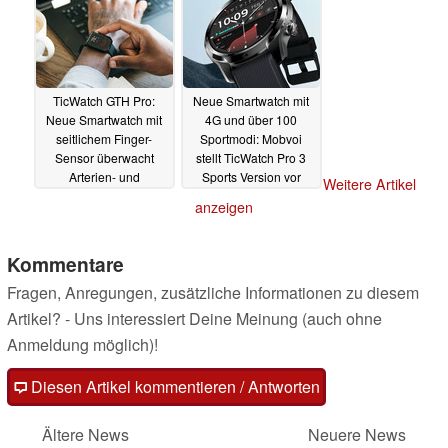
TicWatch GTH Pro:
Neue Smartwatch mit
Neue Smartwatch mit
4G und über 100
seitlichem Finger-
Sportmodi: Mobvoi
Sensor überwacht
stellt TicWatch Pro 3
Arterien- und
Sports Version vor
Weitere Artikel
Herzgesundheit mit
27.02.2022
anzeigen
Arty
01.03.2022
Kommentare
Fragen, Anregungen, zusätzliche Informationen zu diesem
Artikel? - Uns interessiert Deine Meinung (auch ohne
Anmeldung möglich)!
Diesen Artikel kommentieren / Antworten
Ältere News
Neuere News