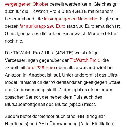
vergangenen Oktober
bestellt werden kann. Gleiches gilt
auch für die TicWatch Pro 3 Ultra 4G/LTE mit braunem
Lederarmband, die
im vergangenen November
folgte und
derzeit
für nur knapp 296 Euro
statt 360 Euro erhältlich ist.
Günstiger gab es die beiden Smartwatch-Modelle bisher
noch nie.
Die TicWatch Pro 3 Ultra (4G/LTE) weist einige
Verbesserungen gegenüber der
TicWatch Pro 3
, die
aktuell mit
rund 228 Euro
ebenfalls etwas reduziert bei
Amazon im Angebot ist, auf. Unter anderem ist das Ultra-
Modell hinsichtlich der Widerstandsfähigkeit gegen Stöße
und Co besser aufgestellt. Zudem gibt es einen neuen
optischen Sensor, der neben dem Puls auch den
Blutsauerstoffgehalt des Blutes (SpO2) misst.
Zudem bietet der Sensor auch eine IHB- (Irregular
Heartbeats) und AFib-Überwachung (Atrial Fibrillation),