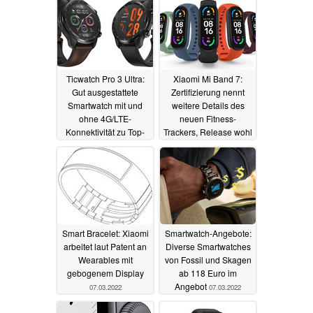
Ticwatch Pro 3 Ultra:
Xiaomi Mi Band 7:
Gut ausgestattete
Zertifizierung nennt
Smartwatch mit und
weitere Details des
ohne 4G/LTE-
neuen Fitness-
Konnektivität zu Top-
Trackers, Release wohl
Preisen im Angebot
in Kürze
10.03.2022
21.03.2022
Smart Bracelet: Xiaomi
Smartwatch-Angebote:
arbeitet laut Patent an
Diverse Smartwatches
Wearables mit
von Fossil und Skagen
gebogenem Display
ab 118 Euro im
Angebot
07.03.2022
07.03.2022