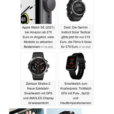
Apple Watch SE (2021)
Deal: Die Garmin
bei Amazon ab 270
Instinct Solar Tactical
Euro im Angebot, viele
gibts jetzt für nur 219
Modelle zu aktuellen
Euro, die Fēnix 6 Solar
Bestpreisen
für 379 Euro
07.03.2022
07.03.2022
Zeblaze Stratos 2:
Smartwatch zum
Neue Edelstahl-
Knallerpreis: TicWatch
Smartwatch mit GPS
GTH mit Puls-, SpO2-
und AMOLED-Display
und
ist wasserdicht
Hauttemperatursensor
zum Allzeit-Bestpreis
06.03.2022
unter 30 Euro
02.03.2022