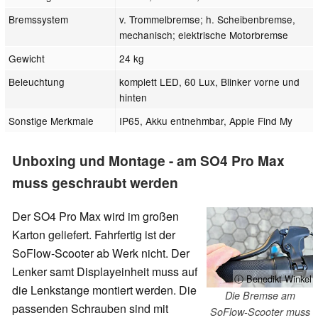
Bremssystem
v. Trommelbremse; h. Scheibenbremse,
mechanisch; elektrische Motorbremse
Gewicht
24 kg
Beleuchtung
komplett LED, 60 Lux, Blinker vorne und
hinten
Sonstige Merkmale
IP65, Akku entnehmbar, Apple Find My
Unboxing und Montage - am SO4 Pro Max
muss geschraubt werden
Der SO4 Pro Max wird im großen
Karton geliefert. Fahrfertig ist der
SoFlow-Scooter ab Werk nicht. Der
Lenker samt Displayeinheit muss auf
ⓘ Benedikt Winkel
die Lenkstange montiert werden. Die
Die Bremse am
passenden Schrauben sind mit
SoFlow-Scooter muss