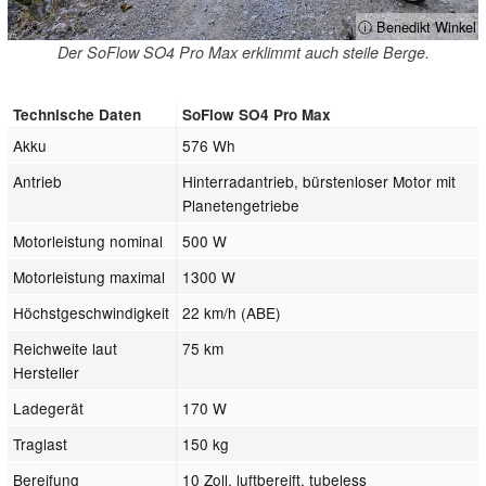
ⓘ Benedikt Winkel
Der SoFlow SO4 Pro Max erklimmt auch steile Berge.
Technische Daten
SoFlow SO4 Pro Max
Akku
576 Wh
Antrieb
Hinterradantrieb, bürstenloser Motor mit
Planetengetriebe
Motorleistung nominal
500 W
Motorleistung maximal
1300 W
Höchstgeschwindigkeit
22 km/h (ABE)
Reichweite laut
75 km
Hersteller
Ladegerät
170 W
Traglast
150 kg
Bereifung
10 Zoll, luftbereift, tubeless