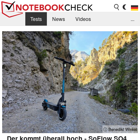
Tests
News
Videos
...
Benchmarks & Tech
Externe Tests
Kaufberatung
Deals
Suche
Jobs
Forum
ⓘ Benedikt Winkel
Der kommt überall hoch - SoFlow SO4