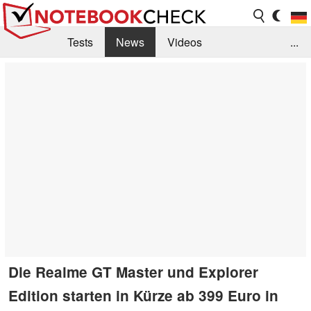
Tests
News
Videos
...
Benchmarks & Tech
Externe Tests
Kaufberatung
Deals
Suche
Jobs
Forum
Die Realme GT Master und Explorer
Edition starten in Kürze ab 399 Euro in