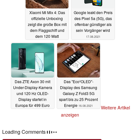
Xiaomi Mi Mix 4: Das
Google leakt den Preis
offizielle Unboxing
des Pixel 5a (5G), das
zeigt die große Box mit
offenbar günstiger als
dem Flaggschiff und
sein Vorgänger wird
dem 120 Watt
17.08.2021
Ladegerät
17.08.2021
Das ZTE Axon 30 mit
Das "Eco²OLED"-
Under-Display-Kamera
Display des Samsung
und 120 Hz OLED-
Galaxy Z Fold3 5G
Display startet in
spart bis zu 25 Prozent
Europa für 499 Euro
Energie
16.08.2021
Weitere Artikel
16.08.2021
anzeigen
Loading Comments