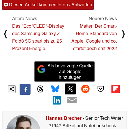
Diesen Artikel kommentieren / Antworten
Ältere News
Neuere News
Das "Eco²OLED"-Display
Matter: Der Smart-
⟨
⟩
des Samsung Galaxy Z
Home-Standard von
Fold3 5G spart bis zu 25
Apple, Google und co.
Prozent Energie
startet doch erst 2022
Als bevorzugte Quelle
auf Google
hinzufügen
Hannes Brecher
- Senior Tech Writer
- 21947 Artikel auf Notebookcheck