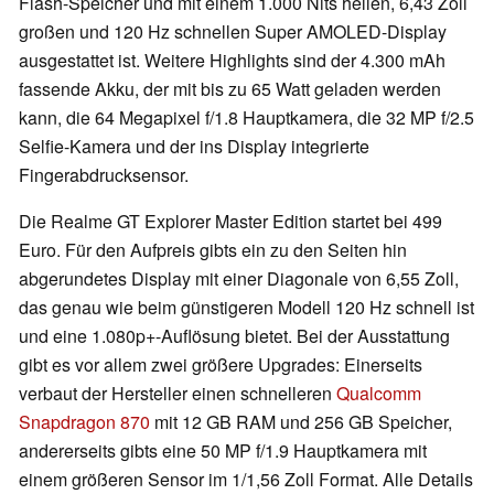
Flash-Speicher und mit einem 1.000 Nits hellen, 6,43 Zoll
großen und 120 Hz schnellen Super AMOLED-Display
ausgestattet ist. Weitere Highlights sind der 4.300 mAh
fassende Akku, der mit bis zu 65 Watt geladen werden
kann, die 64 Megapixel f/1.8 Hauptkamera, die 32 MP f/2.5
Selfie-Kamera und der ins Display integrierte
Fingerabdrucksensor.
Die Realme GT Explorer Master Edition startet bei 499
Euro. Für den Aufpreis gibts ein zu den Seiten hin
abgerundetes Display mit einer Diagonale von 6,55 Zoll,
das genau wie beim günstigeren Modell 120 Hz schnell ist
und eine 1.080p+-Auflösung bietet. Bei der Ausstattung
gibt es vor allem zwei größere Upgrades: Einerseits
verbaut der Hersteller einen schnelleren
Qualcomm
Snapdragon 870
mit 12 GB RAM und 256 GB Speicher,
andererseits gibts eine 50 MP f/1.9 Hauptkamera mit
einem größeren Sensor im 1/1,56 Zoll Format. Alle Details