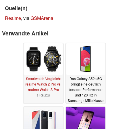
Quelle(n)
Realme
, via
GSMArena
Verwandte Artikel
Smartwatch-Vergleich:
Das Galaxy A52s 5G
realme Watch 2 Pro vs.
bringt eine deutlich
realme Watch S Pro
bessere Performance
und 120 Hz in
31.08.2021
Samsungs Mittelklasse
17.08.2021