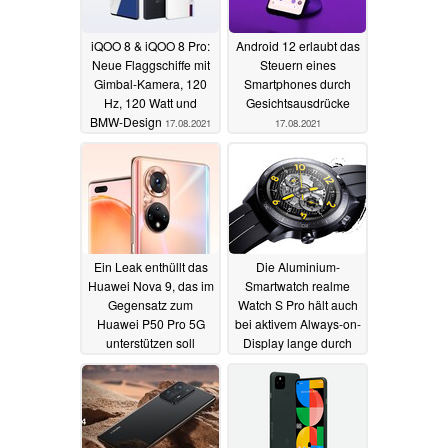
iQOO 8 & iQOO 8 Pro:
Android 12 erlaubt das
Neue Flaggschiffe mit
Steuern eines
Gimbal-Kamera, 120
Smartphones durch
Hz, 120 Watt und
Gesichtsausdrücke
BMW-Design
17.08.2021
17.08.2021
Ein Leak enthüllt das
Die Aluminium-
Huawei Nova 9, das im
Smartwatch realme
Gegensatz zum
Watch S Pro hält auch
Huawei P50 Pro 5G
bei aktivem Always-on-
unterstützen soll
Display lange durch
17.08.2021
17.08.2021