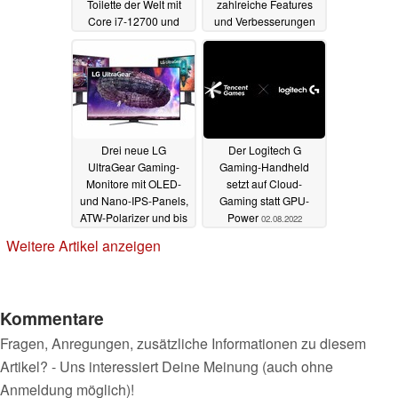
Toilette der Welt mit
zahlreiche Features
Core i7-12700 und
und Verbesserungen
GeForce RTX 3060
03.08.2022
03.08.2022
Drei neue LG
Der Logitech G
UltraGear Gaming-
Gaming-Handheld
Monitore mit OLED-
setzt auf Cloud-
und Nano-IPS-Panels,
Gaming statt GPU-
ATW-Polarizer und bis
Power
02.08.2022
zu 260 Hz kommen
Weitere Artikel anzeigen
02.08.2022
Kommentare
Fragen, Anregungen, zusätzliche Informationen zu diesem
Artikel? - Uns interessiert Deine Meinung (auch ohne
Anmeldung möglich)!