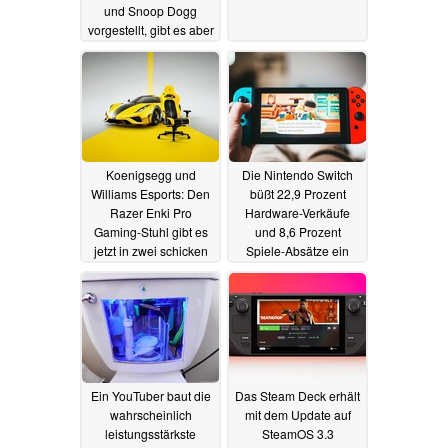
und Snoop Dogg
vorgestellt, gibt es aber
nicht zu kaufen
05.08.2022
Koenigsegg und
Die Nintendo Switch
Williams Esports: Den
büßt 22,9 Prozent
Razer Enki Pro
Hardware-Verkäufe
Gaming-Stuhl gibt es
und 8,6 Prozent
jetzt in zwei schicken
Spiele-Absätze ein
Sondereditionen
03.08.2022
03.08.2022
Ein YouTuber baut die
Das Steam Deck erhält
wahrscheinlich
mit dem Update auf
leistungsstärkste
SteamOS 3.3