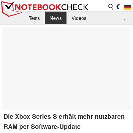
Tests
News
Videos
...
Benchmarks & Tech
Externe Tests
Kaufberatung
Deals
Suche
Jobs
Forum
Die Xbox Series S erhält mehr nutzbaren
RAM per Software-Update