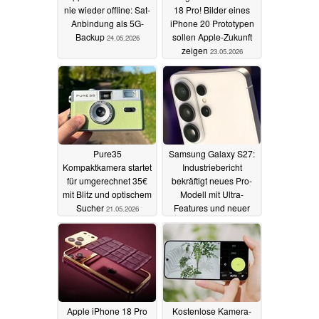
nie wieder offline: Sat-
18 Pro! Bilder eines
Anbindung als 5G-
iPhone 20 Prototypen
Backup
sollen Apple-Zukunft
24.05.2026
zeigen
23.05.2026
Pure35
Samsung Galaxy S27:
Kompaktkamera startet
Industriebericht
für umgerechnet 35€
bekräftigt neues Pro-
mit Blitz und optischem
Modell mit Ultra-
Sucher
Features und neuer
21.05.2026
Größe
21.05.2026
Apple iPhone 18 Pro
Kostenlose Kamera-