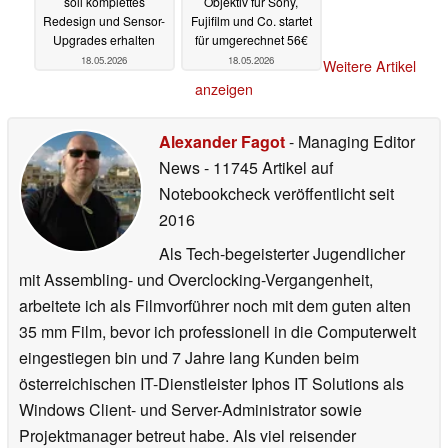
soll komplettes
Objektiv für Sony,
Redesign und Sensor-
Fujifilm und Co. startet
Upgrades erhalten
für umgerechnet 56€
18.05.2026
18.05.2026
Weitere Artikel
anzeigen
Alexander Fagot
- Managing Editor
News
- 11745 Artikel auf
Notebookcheck veröffentlicht
seit
2016
Als Tech-begeisterter Jugendlicher
mit Assembling- und Overclocking-Vergangenheit,
arbeitete ich als Filmvorführer noch mit dem guten alten
35 mm Film, bevor ich professionell in die Computerwelt
eingestiegen bin und 7 Jahre lang Kunden beim
österreichischen IT-Dienstleister Iphos IT Solutions als
Windows Client- und Server-Administrator sowie
Projektmanager betreut habe. Als viel reisender