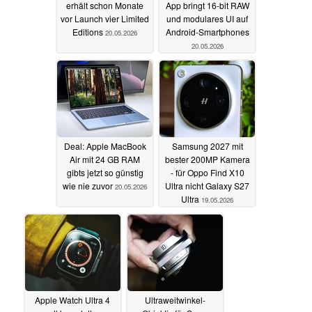
erhält schon Monate
App bringt 16-bit RAW
vor Launch vier Limited
und modulares UI auf
Editions
Android-Smartphones
20.05.2026
20.05.2026
Deal: Apple MacBook
Samsung 2027 mit
Air mit 24 GB RAM
bester 200MP Kamera
gibts jetzt so günstig
- für Oppo Find X10
wie nie zuvor
Ultra nicht Galaxy S27
20.05.2026
Ultra
19.05.2026
Apple Watch Ultra 4
Ultraweitwinkel-