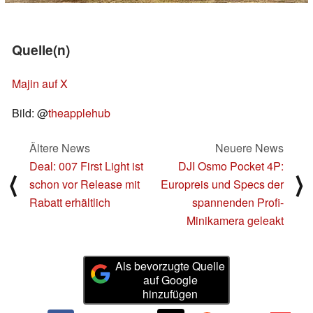
Quelle(n)
Majin auf X
Bild: @
theapplehub
Ältere News
Neuere News
Deal: 007 First Light ist
DJI Osmo Pocket 4P:
⟨
⟩
schon vor Release mit
Europreis und Specs der
Rabatt erhältlich
spannenden Profi-
Minikamera geleakt
Als bevorzugte Quelle
auf Google
hinzufügen