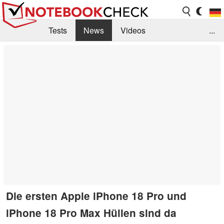
Tests
News
Videos
...
Benchmarks & Tech
Externe Tests
Kaufberatung
Deals
Suche
Jobs
Forum
Die ersten Apple iPhone 18 Pro und
iPhone 18 Pro Max Hüllen sind da