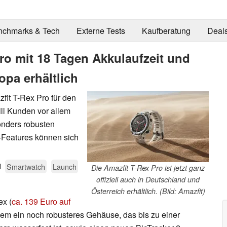
nchmarks & Tech
Externe Tests
Kaufberatung
Deal
ro mit 18 Tagen Akkulaufzeit und
opa erhältlich
fit T-Rex Pro für den
ill Kunden vor allem
onders robusten
-Features können sich
1
Smartwatch
Launch
Die Amazfit T-Rex Pro ist jetzt ganz
offiziell auch in Deutschland und
Österreich erhältlich. (Bild: Amazfit)
ex (
ca. 139 Euro auf
llem ein noch robusteres Gehäuse, das bis zu einer