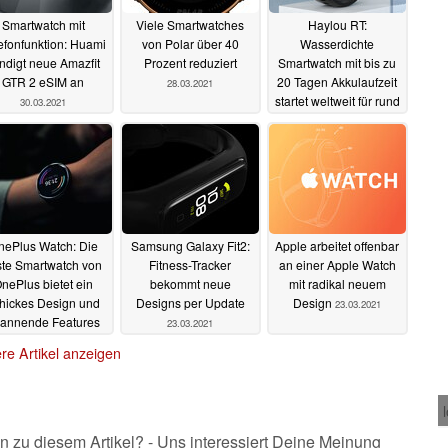
Smartwatch mit
Viele Smartwatches
Haylou RT:
efonfunktion: Huami
von Polar über 40
Wasserdichte
ndigt neue Amazfit
Prozent reduziert
Smartwatch mit bis zu
GTR 2 eSIM an
20 Tagen Akkulaufzeit
28.03.2021
startet weltweit für rund
30.03.2021
40 Euro
25.03.2021
nePlus Watch: Die
Samsung Galaxy Fit2:
Apple arbeitet offenbar
ste Smartwatch von
Fitness-Tracker
an einer Apple Watch
nePlus bietet ein
bekommt neue
mit radikal neuem
hickes Design und
Designs per Update
Design
23.03.2021
annende Features
23.03.2021
r 159 Euro
23.03.2021
re Artikel anzeigen
n zu diesem Artikel? - Uns interessiert Deine Meinung