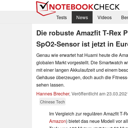
Tests
News
Videos
Be
Die robuste Amazfit T-Rex P
SpO2-Sensor ist jetzt in Eur
Genau wie erwartet hat Huami heute die Amaz
globalen Markt vorgestellt. Die Smartwatch w
mit einer langen Akkulaufzeit und einem bes
Gehäuse überzeugen, doch auch die Fitness
sehen lassen.
Hannes Brecher
,
Veröffentlicht am
23.03.202
Chinese Tech
Im Vergleich zur regulären Amazfit T-R
Amazon
) bietet das neue Modell vor a