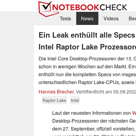
Tests
News
Videos
Be
Ein Leak enthüllt alle Spe
Intel Raptor Lake Prozesso
Die Intel Core Desktop-Prozessoren der 13.
schon in wenigen Wochen auf den Markt. Ein
enthüllt nun die kompletten Specs von insge
unterschiedlichen Raptor Lake-CPUs, sowie 
Hannes Brecher
,
Veröffentlicht am
05.09.202
Raptor Lake
Intel
Laut der neuesten Informationen von
W
Desktop-Prozessoren der nächsten Ge
dem 27. September, offiziell vorstellen,