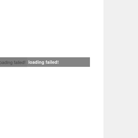
loading failed!
loading failed!