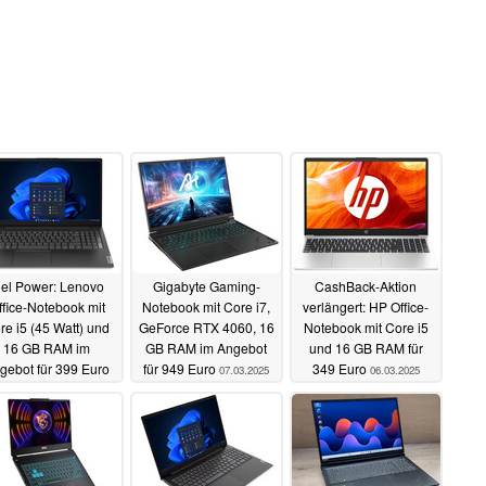
iel Power: Lenovo
Gigabyte Gaming-
CashBack-Aktion
ffice-Notebook mit
Notebook mit Core i7,
verlängert: HP Office-
re i5 (45 Watt) und
GeForce RTX 4060, 16
Notebook mit Core i5
16 GB RAM im
GB RAM im Angebot
und 16 GB RAM für
gebot für 399 Euro
für 949 Euro
349 Euro
07.03.2025
06.03.2025
15.03.2025