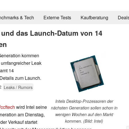
nchmarks & Tech
Externe Tests
Kaufberatung
Deal
cs und das Launch-Datum von 14
ren
 Generation kommen
 umfangreicher Leak
samt 14
Details zum Launch.
2
Leaks / Rumors
Intels Desktop-Prozessoren der
ccftech
wird Intel seine
nächsten Generation sollen schon in
neration am Dienstag,
wenigen Wochen auf den Markt
kommen. (Bild: Intel)
 der Verkauf startet