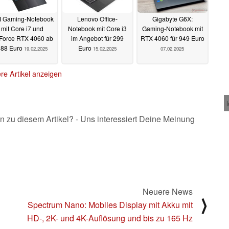
I Gaming-Notebook
Lenovo Office-
Gigabyte G6X:
mit Core i7 und
Notebook mit Core i3
Gaming-Notebook mit
Force RTX 4060 ab
im Angebot für 299
RTX 4060 für 949 Euro
888 Euro
Euro
19.02.2025
15.02.2025
07.02.2025
re Artikel anzeigen
n zu diesem Artikel? - Uns interessiert Deine Meinung
Neuere News
⟩
Spectrum Nano: Mobiles Display mit Akku mit
HD-, 2K- und 4K-Auflösung und bis zu 165 Hz