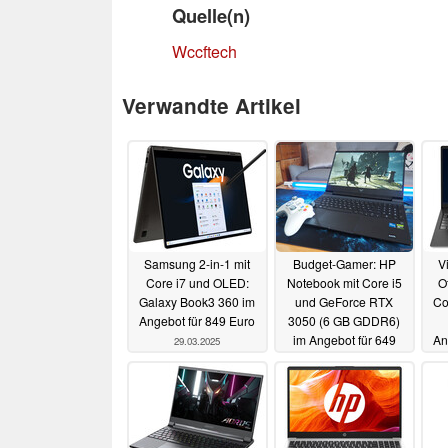
Quelle(n)
Wccftech
Verwandte Artikel
Samsung 2-in-1 mit
Budget-Gamer: HP
V
Core i7 und OLED:
Notebook mit Core i5
O
Galaxy Book3 360 im
und GeForce RTX
Co
Angebot für 849 Euro
3050 (6 GB GDDR6)
im Angebot für 649
An
29.03.2025
Euro
21.03.2025