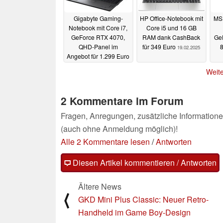
Gigabyte Gaming-
HP Office-Notebook mit
MS
Notebook mit Core i7,
Core i5 und 16 GB
GeForce RTX 4070,
RAM dank CashBack
Ge
QHD-Panel im
für 349 Euro
19.02.2025
Angebot für 1.299 Euro
04.03.2025
Weite
2 Kommentare im Forum
Fragen, Anregungen, zusätzliche Informatione
(auch ohne Anmeldung möglich)!
Alle 2 Kommentare lesen
/
Antworten
Diesen Artikel kommentieren / Antworten
Ältere News
⟨
GKD Mini Plus Classic: Neuer Retro-
Handheld im Game Boy-Design