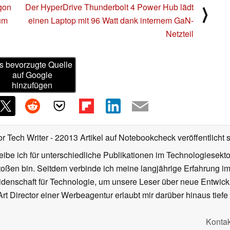
gon
Der HyperDrive Thunderbolt 4 Power Hub lädt
⟩
um
einen Laptop mit 96 Watt dank internem GaN-
Netzteil
s bevorzugte Quelle
auf Google
hinzufügen
or Tech Writer
- 22013 Artikel auf Notebookcheck veröffentlicht
s
ibe ich für unterschiedliche Publikationen im Technologiesekt
oßen bin. Seitdem verbinde ich meine langjährige Erfahrung 
denschaft für Technologie, um unsere Leser über neue Entwick
rt Director einer Werbeagentur erlaubt mir darüber hinaus tiefe 
Kontak