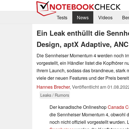
Tests
News
Videos
Be
Ein Leak enthüllt die Senn
Design, aptX Adaptive, ANC
Die Sennheiser Momentum 4 werden noch im A
vorgestellt, ein Händler listet die Kopfhörer 
ihrem Launch, sodass das brandneue, stark m
viele der neuen Features und der Preis bereit
Hannes Brecher
,
Veröffentlicht am
01.08.202
Leaks / Rumors
Der kanadische Onlineshop
Canada C
die Sennheiser Momentum 4, obwohl d
noch nicht offiziell vorgestellt wurden