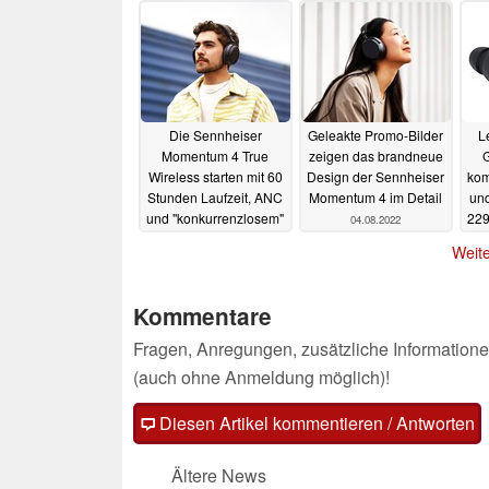
bestellbar
11.08.2022
Die Sennheiser
Geleakte Promo-Bilder
L
Momentum 4 True
zeigen das brandneue
Wireless starten mit 60
Design der Sennheiser
kom
Stunden Laufzeit, ANC
Momentum 4 im Detail
und
und "konkurrenzlosem"
229
04.08.2022
Klang
09.08.2022
Weite
Kommentare
Fragen, Anregungen, zusätzliche Informatione
(auch ohne Anmeldung möglich)!
Diesen Artikel kommentieren / Antworten
Ältere News