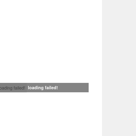
loading failed!
loading failed!