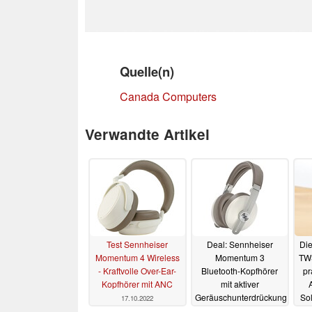
Quelle(n)
Canada Computers
Verwandte Artikel
Test Sennheiser
Deal: Sennheiser
Die
Momentum 4 Wireless
Momentum 3
TWS
- Kraftvolle Over-Ear-
Bluetooth-Kopfhörer
pr
Kopfhörer mit ANC
mit aktiver
Geräuschunterdrückung
So
17.10.2022
zum Top-Preis