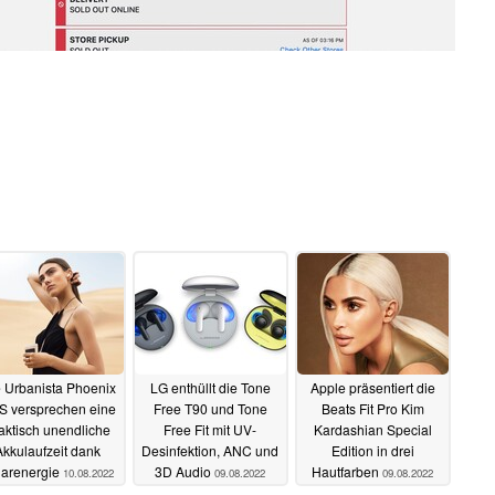
 Urbanista Phoenix
LG enthüllt die Tone
Apple präsentiert die
 versprechen eine
Free T90 und Tone
Beats Fit Pro Kim
aktisch unendliche
Free Fit mit UV-
Kardashian Special
Akkulaufzeit dank
Desinfektion, ANC und
Edition in drei
larenergie
3D Audio
Hautfarben
10.08.2022
09.08.2022
09.08.2022