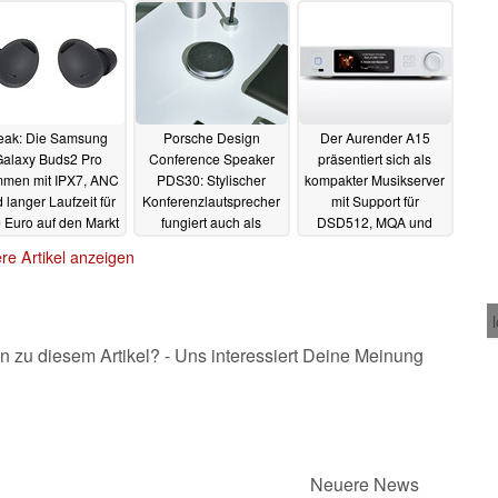
eak: Die Samsung
Porsche Design
Der Aurender A15
Galaxy Buds2 Pro
Conference Speaker
präsentiert sich als
men mit IPX7, ANC
PDS30: Stylischer
kompakter Musikserver
 langer Laufzeit für
Konferenzlautsprecher
mit Support für
 Euro auf den Markt
fungiert auch als
DSD512, MQA und
mobiler Unterhalter
zwei SSDs
04.08.2022
03.08.2022
re Artikel anzeigen
03.08.2022
n zu diesem Artikel? - Uns interessiert Deine Meinung
Neuere News