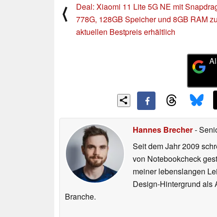
Deal: Xiaomi 11 Lite 5G NE mit Snapdra
⟨
778G, 128GB Speicher und 8GB RAM z
aktuellen Bestpreis erhältlich
Al
Hannes Brecher
- Seni
Seit dem Jahr 2009 schre
von Notebookcheck gest
meiner lebenslangen Lei
Design-Hintergrund als A
Branche.