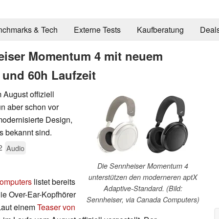
nchmarks & Tech
Externe Tests
Kaufberatung
Deal
heiser Momentum 4 mit neuem
 und 60h Laufzeit
ugust offiziell
nun aber schon vor
odernisierte Design,
s bekannt sind.
2
Audio
Die Sennheiser Momentum 4
unterstützen den moderneren aptX
omputers
listet bereits
Adaptive-Standard. (Bild:
ie Over-Ear-Kopfhörer
Sennheiser, via Canada Computers)
. Laut einem
Teaser von