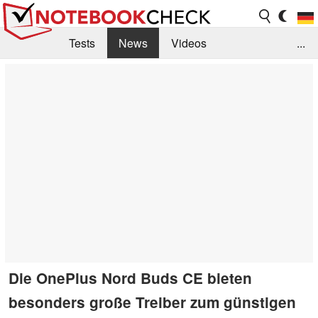
Tests
News
Videos
...
Benchmarks & Tech
Externe Tests
Kaufberatung
Deals
Suche
Jobs
Forum
Die OnePlus Nord Buds CE bieten
besonders große Treiber zum günstigen