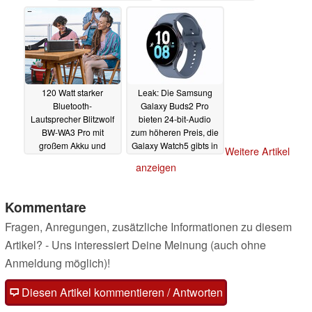
01.08.2022
120 Watt starker
Leak: Die Samsung
Bluetooth-
Galaxy Buds2 Pro
Lautsprecher Blitzwolf
bieten 24-bit-Audio
BW-WA3 Pro mit
zum höheren Preis, die
großem Akku und
Galaxy Watch5 gibts in
Weitere Artikel
Lichtshow startet mit
fünf Farben
28.07.2022
anzeigen
Rabatt
01.08.2022
Kommentare
Fragen, Anregungen, zusätzliche Informationen zu diesem
Artikel? - Uns interessiert Deine Meinung (auch ohne
Anmeldung möglich)!
Diesen Artikel kommentieren / Antworten