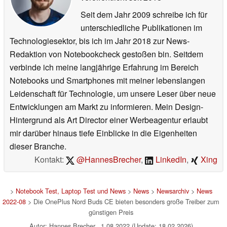
Seit dem Jahr 2009 schreibe ich für
unterschiedliche Publikationen im
Technologiesektor, bis ich im Jahr 2018 zur News-
Redaktion von Notebookcheck gestoßen bin. Seitdem
verbinde ich meine langjährige Erfahrung im Bereich
Notebooks und Smartphones mit meiner lebenslangen
Leidenschaft für Technologie, um unsere Leser über neue
Entwicklungen am Markt zu informieren. Mein Design-
Hintergrund als Art Director einer Werbeagentur erlaubt
mir darüber hinaus tiefe Einblicke in die Eigenheiten
dieser Branche.
Kontakt:
@HannesBrecher
,
LinkedIn
,
Xing
>
Notebook Test, Laptop Test und News
>
News
>
Newsarchiv
>
News
2022-08
> Die OnePlus Nord Buds CE bieten besonders große Treiber zum
günstigen Preis
Autor: Hannes Brecher, 1.08.2022 (Update: 18.02.2026)