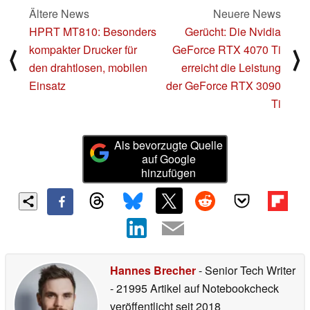
Ältere News
Neuere News
HPRT MT810: Besonders
Gerücht: Die Nvidia
kompakter Drucker für
GeForce RTX 4070 Ti
⟨
⟩
den drahtlosen, mobilen
erreicht die Leistung
Einsatz
der GeForce RTX 3090
Ti
Als bevorzugte Quelle
auf Google
hinzufügen
Hannes Brecher
- Senior Tech Writer
- 21995 Artikel auf Notebookcheck
veröffentlicht
seit 2018