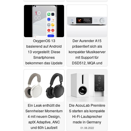
04.08.2022
OxygenOS 13
Der Aurender A15
basierend auf Android
präsentiert sich als
13 vorgestellt: Diese
kompakter Musikserver
Smartphones
mit Support für
bekommen das Update
DSD512, MQA und
zwei SSDs
03.08.2022
03.08.2022
Ein Leak enthüllt die
Die AcouLab Première
Sennheiser Momentum
S starten als kompakte
4 mit neuem Design,
Hi-Fi-Lautsprecher
aptX Adaptive, ANC
made in Germany
und 60h Laufzeit
01.08.2022