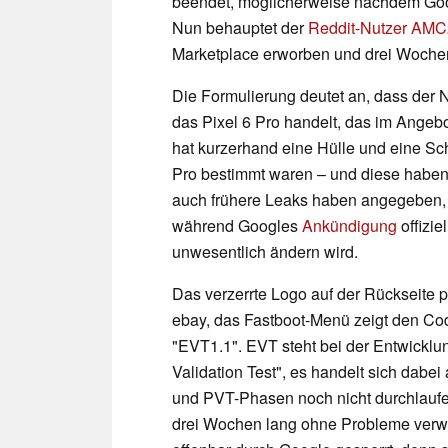
beendet, möglicherweise nachdem Googl
Nun behauptet der
Reddit-Nutzer AM
Marketplace erworben und drei Wochen
Die Formulierung deutet an, dass der N
das Pixel 6 Pro handelt, das im Ange
hat kurzerhand eine Hülle und eine Schu
Pro bestimmt waren – und diese haben 
auch frühere Leaks haben angegeben,
während Googles
Ankündigung
offizie
unwesentlich ändern wird.
Das verzerrte Logo auf der Rückseite p
ebay, das Fastboot-Menü zeigt den C
"EVT1.1". EVT steht bei der Entwicklun
Validation Test", es handelt sich dabei
und PVT-Phasen noch nicht durchlauf
drei Wochen lang ohne Probleme verwe