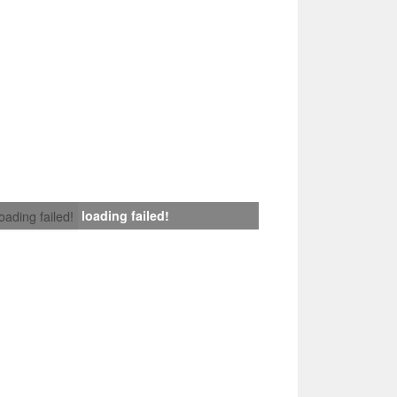
loading failed!
loading failed!