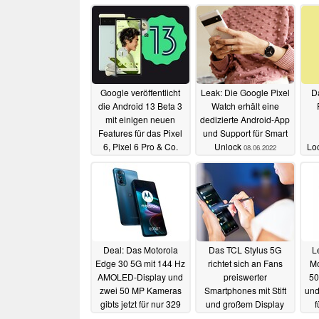
Google veröffentlicht
Leak: Die Google Pixel
D
die Android 13 Beta 3
Watch erhält eine
mit einigen neuen
dedizierte Android-App
Features für das Pixel
und Support für Smart
6, Pixel 6 Pro & Co.
Unlock
Lo
08.06.2022
08.06.2022
Ne
Deal: Das Motorola
Das TCL Stylus 5G
L
Edge 30 5G mit 144 Hz
richtet sich an Fans
Mo
AMOLED-Display und
preiswerter
50
zwei 50 MP Kameras
Smartphones mit Stift
und
gibts jetzt für nur 329
und großem Display
f
Euro
03.06.2022
02.06.2022