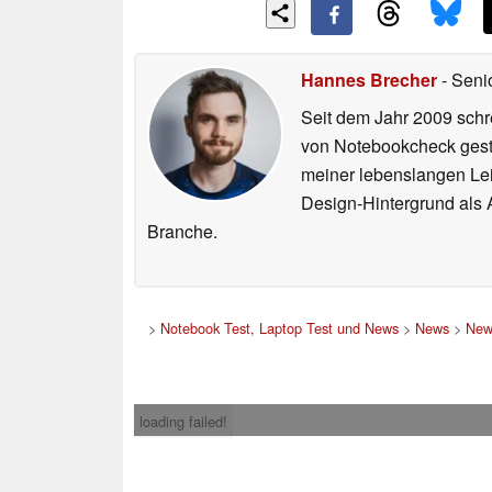
Hannes Brecher
- Seni
Seit dem Jahr 2009 schre
von Notebookcheck gest
meiner lebenslangen Lei
Design-Hintergrund als A
Branche.
>
Notebook Test, Laptop Test und News
>
News
>
New
loading failed!