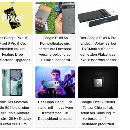
as Google Pixel 6,
Google Pixel 6a
Das Google Pixel 6 Pro
Pixel 6 Pro & Co.
Komplettpaket wird
landet im Akku-Test bei
erhalten im Juni
bereits auf Facebook
DxOMark auf einem
Feature Drop
verscherbelt und auf
der letzten Plätze, das
ckscreen-Upgrades
TikTok ausgepackt
Pixel 6 ist etwas besser
und praktische
04.06.2022
03.06.2022
uerungen
07.06.2022
eak: Das Motorola
Das Oppo Reno8 Lite
Google Pixel 7: Neuer
to G62 bietet eine
startet mit innovativem
Tensor-Chip soll ab
 MP Triple-Kamera
Kameramodul in
sofort bei Samsung im
 ein 120 Hz Display
Deutschland
verbesserten 4nm-
02.06.2022
ür unter 300 Euro
Verfahren produziert
werden
02.06.2022
01.06.2022