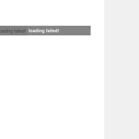
loading failed!
loading failed!