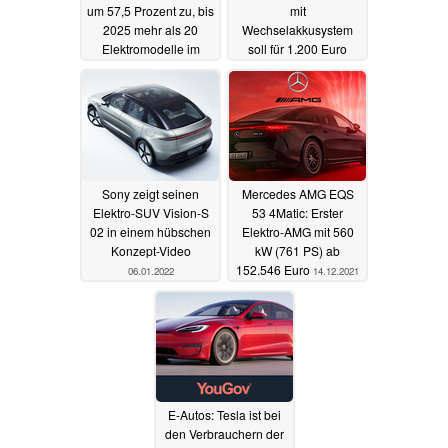
um 57,5 Prozent zu, bis
mit
2025 mehr als 20
Wechselakkusystem
Elektromodelle im
soll für 1.200 Euro
Portfolio
nach Europa kommen
12.01.2022
11.01.2022
Sony zeigt seinen
Mercedes AMG EQS
Elektro-SUV Vision-S
53 4Matic: Erster
02 in einem hübschen
Elektro-AMG mit 560
Konzept-Video
kW (761 PS) ab
152.546 Euro
06.01.2022
14.12.2021
E-Autos: Tesla ist bei
den Verbrauchern der