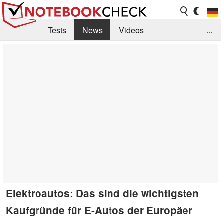
Tests
News
Videos
...
Benchmarks & Tech
Externe Tests
Kaufberatung
Deals
Suche
Jobs
Forum
Elektroautos: Das sind die wichtigsten
Kaufgründe für E-Autos der Europäer