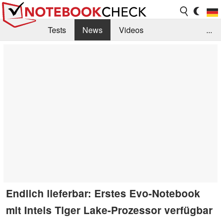
Tests
News
Videos
...
Benchmarks & Tech
Externe Tests
Kaufberatung
Deals
Suche
Jobs
Forum
Endlich lieferbar: Erstes Evo-Notebook
mit Intels Tiger Lake-Prozessor verfügbar