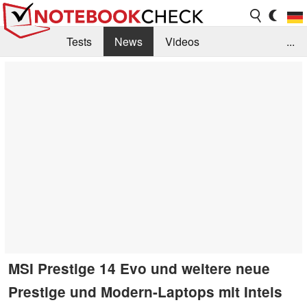
Tests
News
Videos
...
Benchmarks & Tech
Externe Tests
Kaufberatung
Deals
Suche
Jobs
Forum
MSI Prestige 14 Evo und weitere neue
Prestige und Modern-Laptops mit Intels