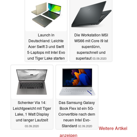
Evo-Standard
03.09.2020
Launch in
Die Workstation MSI
Deutschland: Leichte
WS66 mit Core i9 ist
Acer Swift 3 und Swift
superdünn,
5-Laptops mit Intel Evo
superschnell und
und Tiger Lake starten
superlaut
03.09.2020
03.09.2020
Schenker Via 14:
Das Samsung Galaxy
Leichtgewicht mit Tiger
Book Flex ist ein 5G-
Lake, 1 Watt Display
Convertible nach dem
und langer Laufzeit
neuen Intel Evo-
Standard
03.09.2020
02.09.2020
Weitere Artikel
anzeigen