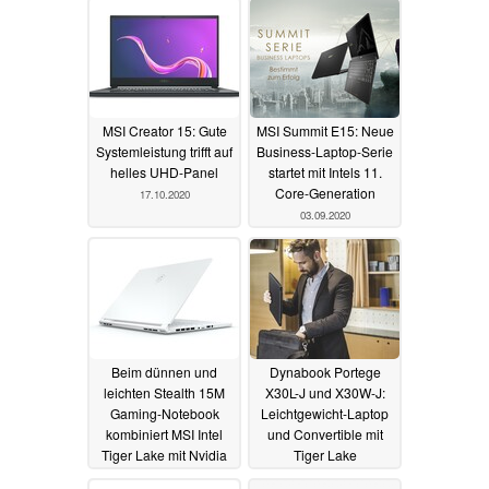
MSI Creator 15: Gute
MSI Summit E15: Neue
Systemleistung trifft auf
Business-Laptop-Serie
helles UHD-Panel
startet mit Intels 11.
Core-Generation
17.10.2020
03.09.2020
Beim dünnen und
Dynabook Portege
leichten Stealth 15M
X30L-J und X30W-J:
Gaming-Notebook
Leichtgewicht-Laptop
kombiniert MSI Intel
und Convertible mit
Tiger Lake mit Nvidia
Tiger Lake
GeForce RTX
entsprechen Intels
03.09.2020