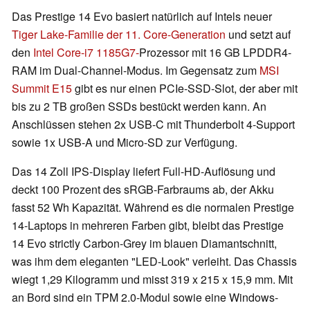
Das Prestige 14 Evo basiert natürlich auf Intels neuer
Tiger Lake-Familie der 11. Core-Generation
und setzt auf
den
Intel Core-i7 1185G7-
Prozessor mit 16 GB LPDDR4-
RAM im Dual-Channel-Modus. Im Gegensatz zum
MSI
Summit E15
gibt es nur einen PCIe-SSD-Slot, der aber mit
bis zu 2 TB großen SSDs bestückt werden kann. An
Anschlüssen stehen 2x USB-C mit Thunderbolt 4-Support
sowie 1x USB-A und Micro-SD zur Verfügung.
Das 14 Zoll IPS-Display liefert Full-HD-Auflösung und
deckt 100 Prozent des sRGB-Farbraums ab, der Akku
fasst 52 Wh Kapazität. Während es die normalen Prestige
14-Laptops in mehreren Farben gibt, bleibt das Prestige
14 Evo strictly Carbon-Grey im blauen Diamantschnitt,
was ihm dem eleganten "LED-Look" verleiht. Das Chassis
wiegt 1,29 Kilogramm und misst 319 x 215 x 15,9 mm. Mit
an Bord sind ein TPM 2.0-Modul sowie eine Windows-