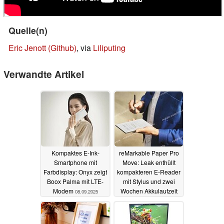
Quelle(n)
Eric Jenott (Github)
, via
Liliputing
Verwandte Artikel
Kompaktes E-Ink-
reMarkable Paper Pro
Smartphone mit
Move: Leak enthüllt
Farbdisplay: Onyx zeigt
kompakteren E-Reader
Boox Palma mit LTE-
mit Stylus und zwei
Modem
Wochen Akkulaufzeit
08.09.2025
02.09.2025