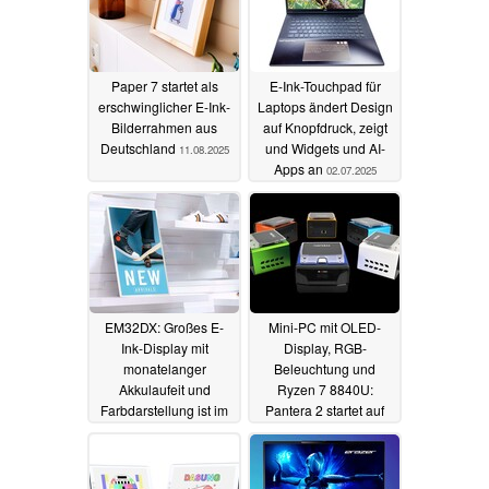
Paper 7 startet als
E-Ink-Touchpad für
erschwinglicher E-Ink-
Laptops ändert Design
Bilderrahmen aus
auf Knopfdruck, zeigt
Deutschland
und Widgets und AI-
11.08.2025
Apps an
02.07.2025
EM32DX: Großes E-
Mini-PC mit OLED-
Ink-Display mit
Display, RGB-
monatelanger
Beleuchtung und
Akkulaufeit und
Ryzen 7 8840U:
Farbdarstellung ist im
Pantera 2 startet auf
Handel angekommen
Kickstarter
30.04.2025
07.06.2025