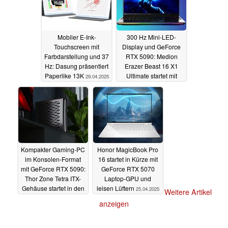
Mobiler E-Ink-
300 Hz Mini-LED-
Touchscreen mit
Display und GeForce
Farbdarstellung und 37
RTX 5090: Medion
Hz: Dasung präsentiert
Erazer Beast 16 X1
Paperlike 13K
Ultimate startet mit
29.04.2025
Wasserkühlung
28.04.2025
Kompakter Gaming-PC
Honor MagicBook Pro
im Konsolen-Format
16 startet in Kürze mit
mit GeForce RTX 5090:
GeForce RTX 5070
Thor Zone Tetra ITX-
Laptop-GPU und
Gehäuse startet in den
leisen Lüftern
25.04.2025
Weitere Artikel
Verkauf
28.04.2025
anzeigen