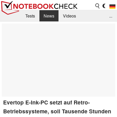
Tests
News
Videos
...
Benchmarks & Tech
Externe Tests
Kaufberatung
Deals
Suche
Jobs
Forum
Evertop E-Ink-PC setzt auf Retro-
Betriebssysteme, soll Tausende Stunden