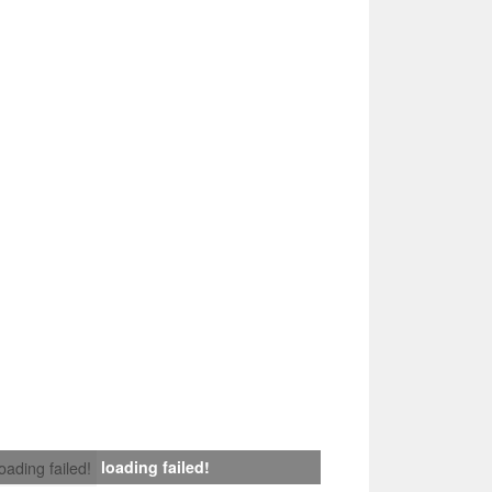
loading failed!
loading failed!