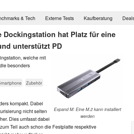
nchmarks & Tech
Externe Tests
Kaufberatung
Deal
Dockingstation hat Platz für eine
und unterstützt PD
ngstation, welche mit
 die besonders
Smartphone
Zubehör
ders kompakt. Dabei
Expand M: Eine M.2 kann installiert
risierung nicht selten
werden
her. Dies umfasst dabei
 zum Teil auch schon die Festplatte respektive