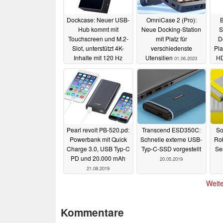
Dockcase: Neuer USB-
OmniCase 2 (Pro):
B
Hub kommt mit
Neue Docking-Station
S
Touchscreen und M.2-
mit Platz für
D
Slot, unterstützt 4K-
verschiedenste
Pla
Inhalte mit 120 Hz
Utensilien
HD
01.06.2023
11.12.2024
Pearl revolt PB-520.pd:
Transcend ESD350C:
So
Powerbank mit Quick
Schnelle externe USB-
Ro
Charge 3.0, USB Typ-C
Typ-C-SSD vorgestellt
Se
PD und 20.000 mAh
20.05.2019
21.08.2019
Weite
Kommentare