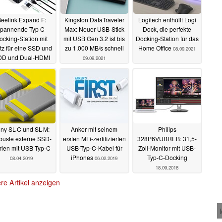
eelink Expand F:
Kingston DataTraveler
Logitech enthüllt Logi
pannende Typ C-
Max: Neuer USB-Stick
Dock, die perfekte
ocking-Station mit
mit USB Gen 3.2 ist bis
Docking-Station für das
tz für eine SSD und
zu 1.000 MB/s schnell
Home Office
08.09.2021
D und Dual-HDMI
09.09.2021
02.01.2022
ny SL-C und SL-M:
Anker mit seinem
Philips
buste externe SSD-
ersten MFi-zertifizierten
328P6VUBREB: 31,5-
rien mit USB Typ-C
USB-Typ-C-Kabel für
Zoll-Monitor mit USB-
iPhones
Typ-C-Docking
08.04.2019
06.02.2019
18.09.2018
re Artikel anzeigen