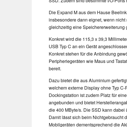
SSD. Zudem sind bestimmte I/O-Ports n
Die Expand M aus dem Hause Beelink i
insbesondere dann eignet, wenn nicht 
gleichzeitig eine Speichererweiterung 
Konkret wird die 115,3 x 39,3 Millimete
USB Typ C an ein Gerät angeschlossen 
Konkret stehen für die Anbindung gew
Peripheriegeräten wie Maus und Tastat
bereit.
Dazu bietet die aus Aluminium geferti
welchem externe Display ohne Typ C-
Dockingstation ist zudem Platz für ei
angebunden und bietet Herstelleranga
die 400 MByte/s. Die SSD kann dabei 
Damit lässt sich beim Nichtgebraucht
Mobilgeräten dementsprechend die Akk