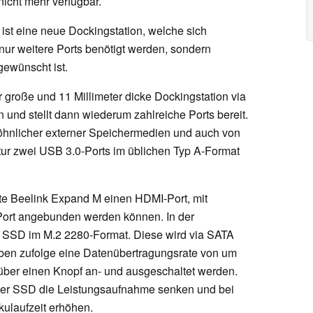
icht mehr verfügbar.
st eine neue Dockingstation, welche sich
nur weitere Ports benötigt werden, sondern
gewünscht ist.
r große und 11 Millimeter dicke Dockingstation via
und stellt dann wiederum zahlreiche Ports bereit.
öhnlicher externer Speichermedien und auch von
ur zwei USB 3.0-Ports im üblichen Typ A-Format
gte Beelink Expand M einen HDMI-Port, mit
Port angebunden werden können. In der
ne SSD im M.2 2280-Format. Diese wird via SATA
ben zufolge eine Datenübertragungsrate von um
über einen Knopf an- und ausgeschaltet werden.
 der SSD die Leistungsaufnahme senken und bei
ulaufzeit erhöhen.