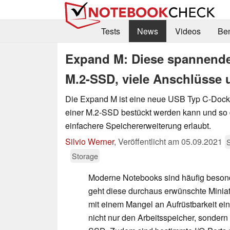
Tests
News
Videos
Be
Expand M: Diese spannende 
M.2-SSD, viele Anschlüsse 
Die Expand M ist eine neue USB Typ C-Docki
einer M.2-SSD bestückt werden kann und so
einfachere Speichererweiterung erlaubt.
Silvio Werner
,
Veröffentlicht am
05.09.2021
Storage
Moderne Notebooks sind häufig beson
geht diese durchaus erwünschte Miniatu
mit einem Mangel an Aufrüstbarkeit ein
nicht nur den Arbeitsspeicher, sondern