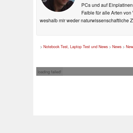
PCs und auf Einplatinen
Faible für alle Arten vo
weshalb mir weder naturwissenschaftliche 
>
Notebook Test, Laptop Test und News
>
News
>
New
loading failed!
Impress
* Beim Kauf über ein