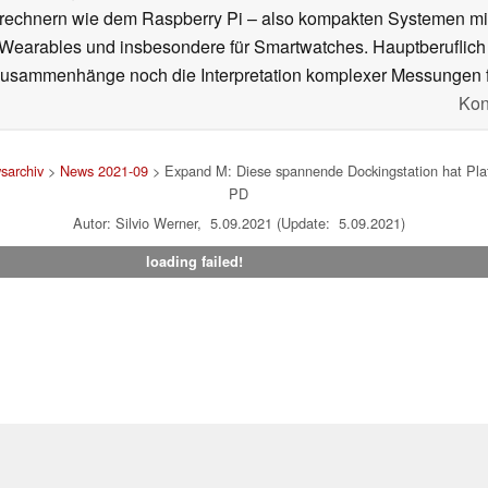
rechnern wie dem Raspberry Pi – also kompakten Systemen mit
n Wearables und insbesondere für Smartwatches. Hauptberuflich
Zusammenhänge noch die Interpretation komplexer Messungen f
Kon
sarchiv
>
News 2021-09
> Expand M: Diese spannende Dockingstation hat Platz
PD
Autor: Silvio Werner, 5.09.2021 (Update: 5.09.2021)
loading failed!
um
|
Team
|
Datenschutz
|
Kontakt
|
Cookie Einstellungen
| 06.08
en Affiliate-Link kann Notebookcheck eine Vergütung erhalten. Vielen Dank für