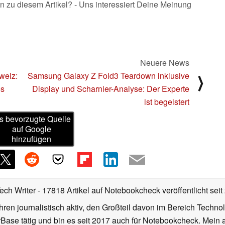
n zu diesem Artikel? - Uns interessiert Deine Meinung
Neuere News
weiz:
Samsung Galaxy Z Fold3 Teardown inklusive
⟩
os
Display und Scharnier-Analyse: Der Experte
ist begeistert
s bevorzugte Quelle
auf Google
hinzufügen
Tech Writer
- 17818 Artikel auf Notebookcheck veröffentlicht
seit
ahren journalistisch aktiv, den Großteil davon im Bereich Techn
se tätig und bin es seit 2017 auch für Notebookcheck. Mein ak