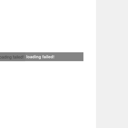
loading failed!
loading failed!