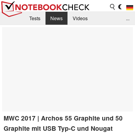
Tests
News
Videos
...
Benchmarks & Tech
Externe Tests
Kaufberatung
Deals
Suche
Jobs
Forum
MWC 2017 | Archos 55 Graphite und 50
Graphite mit USB Typ-C und Nougat