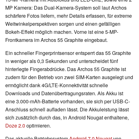
MP Kamera: Das Dual-Kamera-System soll laut Archos
schärfere Fotos liefern, mehr Details erfassen, für extreme
Weitwinkelperspektiven sorgen und einen gefälligen
Bokeh-Effekt möglich machen. Vorne ist eine 5-MP-
Frontkamera im Archos 55 Graphite eingebaut.
Ein schneller Fingerprintsensor entsperrt das 55 Graphite
in weniger als 0,3 Sekunden und unterscheidet fünf
hinterlegte Fingerabdrücke. Das Archos 55 Graphite ist
zudem für den Betrieb von zwei SIM-Karten ausgelegt und
ermöglicht dank 4G/LTE-Konnektivität schnelle
Downloads und Datenübertragungsraten. Als Akku ist
eine 3.000-mAh-Batterie vorhanden, sie sich per USB-C-
Anschluss schnell aufladen lässt. Die Akkuleistung lässt
sich zusätzlich durch das, in Android Nougat enthaltene,
Doze 2.0
optimieren.
Das aktuelle Betriebssystem
Android 7.0 Nougat
von