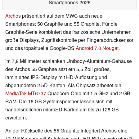
Smartphones 2026
Archos
präsentiert auf dem MWC auch neue
Smartphones: 50 Graphite und 55 Graphite. Für die
Graphite-Serie kombiniert das französische Unternehmen
große Displays, Zugriffskontrolle per Fingerabdrucksensor
und das topaktuelle Google-OS
Android 7.0 Nougat
.
Im 7,8 Millimeter schlanken Unibody-Aluminium-Gehäuse
des Archos 55 Graphite sitzt ein 5,5 Zoll großes,
laminiertes IPS-Display mit HD-Auflösung und
abgerundeten 2.5D-Kanten. Als Chipsatz arbeitet ein
MediaTek MT6737
Quadcore-Chip mit 1,5 GHz und 2 GB
RAM. Die 16 GB Systemspeicher lassen sich mit
handelsüblichen microSD-Karten um bis zu 128 GB
erweitern.
An der Rückseite des 55 Graphite integriert Archos eine
13-MP-Kamera mit Autofokus und LED-Blitz, sowie eine 2