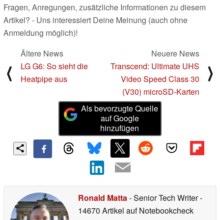
Fragen, Anregungen, zusätzliche Informationen zu diesem
Artikel? - Uns interessiert Deine Meinung (auch ohne
Anmeldung möglich)!
Ältere News
Neuere News
LG G6: So sieht die
Transcend: Ultimate UHS
⟨
⟩
Heatpipe aus
Video Speed Class 30
(V30) microSD-Karten
Als bevorzugte Quelle
auf Google
hinzufügen
Ronald Matta
- Senior Tech Writer
-
14670 Artikel auf Notebookcheck