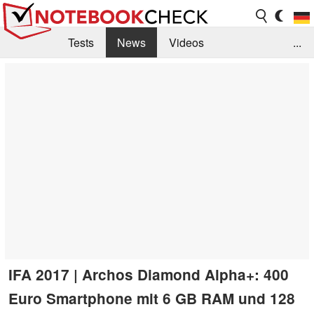
Tests
News
Videos
...
Benchmarks & Tech
Externe Tests
Kaufberatung
Deals
Suche
Jobs
Forum
IFA 2017 | Archos Diamond Alpha+: 400
Euro Smartphone mit 6 GB RAM und 128