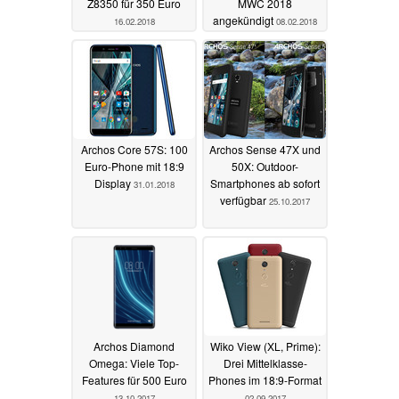
Z8350 für 350 Euro
MWC 2018
angekündigt
16.02.2018
08.02.2018
Archos Core 57S: 100
Archos Sense 47X und
Euro-Phone mit 18:9
50X: Outdoor-
Display
Smartphones ab sofort
31.01.2018
verfügbar
25.10.2017
Archos Diamond
Wiko View (XL, Prime):
Omega: Viele Top-
Drei Mittelklasse-
Features für 500 Euro
Phones im 18:9-Format
13.10.2017
02.09.2017