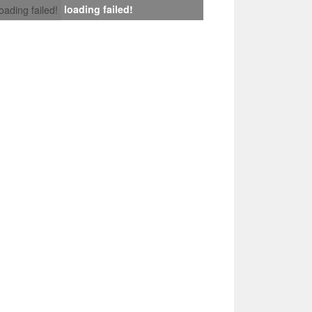
loading failed!
loading failed!