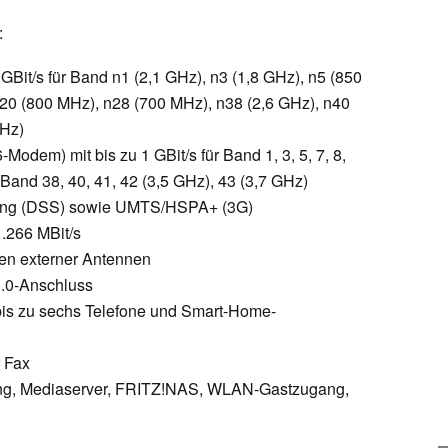
:
GBit/s für Band n1 (2,1 GHz), n3 (1,8 GHz), n5 (850
n20 (800 MHz), n28 (700 MHz), n38 (2,6 GHz), n40
GHz)
odem) mit bis zu 1 GBit/s für Band 1, 3, 5, 7, 8,
and 38, 40, 41, 42 (3,5 GHz), 43 (3,7 GHz)
ring (DSS) sowie UMTS/HSPA+ (3G)
.266 MBit/s
n externer Antennen
3.0-Anschluss
bis zu sechs Telefone und Smart-Home-
r Fax
ung, Mediaserver, FRITZ!NAS, WLAN-Gastzugang,