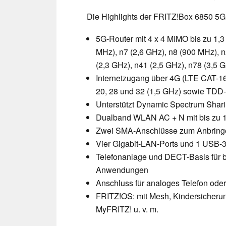
Die Highlights der FRITZ!Box 6850 5G
5G-Router mit 4 x 4 MIMO bis zu 1,3 
MHz), n7 (2,6 GHz), n8 (900 MHz), 
(2,3 GHz), n41 (2,5 GHz), n78 (3,5 
Internetzugang über 4G (LTE CAT-16-M
20, 28 und 32 (1,5 GHz) sowie TDD-B
Unterstützt Dynamic Spectrum Sha
Dualband WLAN AC + N mit bis zu 1
Zwei SMA-Anschlüsse zum Anbringe
Vier Gigabit-LAN-Ports und 1 USB-
Telefonanlage und DECT-Basis für 
Anwendungen
Anschluss für analoges Telefon ode
FRITZ!OS: mit Mesh, Kindersicher
MyFRITZ! u. v. m.