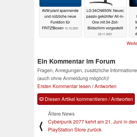
AVM plant spannende
LG 34CN650N: Neuer,
und nützliche neue
passiv gekühlter All-in-
Funktion für
One mit 34-Zoll-
FRITZ!Boxen
Bildschirm vorgestellt
N
10.12.2021
d
23.11.2021
Weite
Ein Kommentar im Forum
Fragen, Anregungen, zusätzliche Informatione
(auch ohne Anmeldung möglich)!
Ersten Kommentar lesen
/
Antworten
Diesen Artikel kommentieren / Antworten
Ältere News
Cyberpunk 2077 kehrt am 21. Juni in den
⟨
PlayStation Store zurück