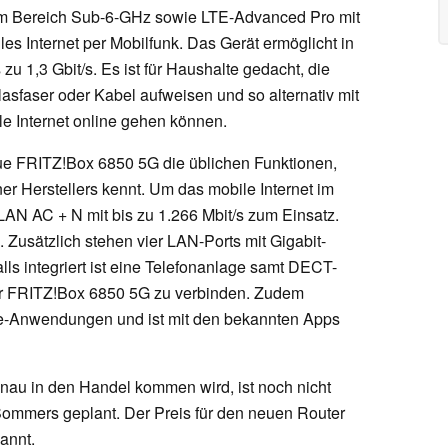
 im Bereich Sub-6-GHz sowie LTE-Advanced Pro mit
es Internet per Mobilfunk. Das Gerät ermöglicht in
u 1,3 Gbit/s. Es ist für Haushalte gedacht, die
asfaser oder Kabel aufweisen und so alternativ mit
e Internet online gehen können.
e FRITZ!Box 6850 5G die üblichen Funktionen,
r Herstellers kennt. Um das mobile Internet im
AN AC + N mit bis zu 1.266 Mbit/s zum Einsatz.
. Zusätzlich stehen vier LAN-Ports mit Gigabit-
ls integriert ist eine Telefonanlage samt DECT-
der FRITZ!Box 6850 5G zu verbinden. Zudem
e-Anwendungen und ist mit den bekannten Apps
au in den Handel kommen wird, ist noch nicht
Sommers geplant. Der Preis für den neuen Router
annt.