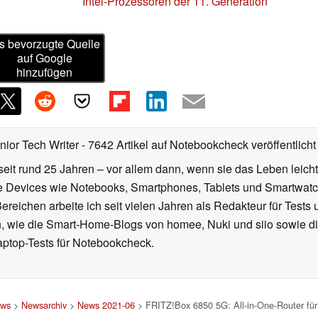
Intel-Prozessoren der 11. Generation
s bevorzugte Quelle
auf Google
hinzufügen
nior Tech Writer
- 7642 Artikel auf Notebookcheck veröffentlicht
seit rund 25 Jahren – vor allem dann, wenn sie das Leben leicht
le Devices wie Notebooks, Smartphones, Tablets und Smartw
reichen arbeite ich seit vielen Jahren als Redakteur für Tests 
 wie die Smart-Home-Blogs von homee, Nuki und siio sowie di
aptop-Tests für Notebookcheck.
ws
>
Newsarchiv
>
News 2021-06
> FRITZ!Box 6850 5G: All-in-One-Router für