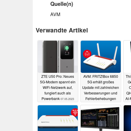
Quelle(n)
AVM
Verwandte Artikel
ZTE U50 Pro: Neues
AVM: FRITZ!Box 6850
Thi
5G-Modem spannt ein
5G erhält großes
Ge
WiFi-Netzwerk auf,
Update mit zahlreichen
O
fungiert auch als
Verbesserungen und
QH
Powerbank
Fehlerbehebungen
AI-
07.05.2023
17.01.2022