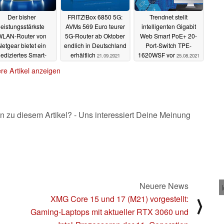
Der bisher
FRITZ!Box 6850 5G:
Trendnet stellt
leistungsstärkste
AVMs 569 Euro teurer
intelligenten Gigabit
WLAN-Router von
5G-Router ab Oktober
Web Smart PoE+ 20-
etgear bietet ein
endlich in Deutschland
Port-Switch TPE-
ediziertes Smart-
erhältlich
1620WSF vor
21.09.2021
25.08.2021
Home-Netzwerk
re Artikel anzeigen
12.10.2021
n zu diesem Artikel? - Uns interessiert Deine Meinung
Neuere News
XMG Core 15 und 17 (M21) vorgestellt:
⟩
Gaming-Laptops mit aktueller RTX 3060 und