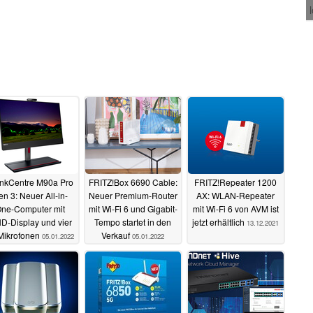
nkCentre M90a Pro
FRITZ!Box 6690 Cable:
FRITZ!Repeater 1200
n 3: Neuer All-in-
Neuer Premium-Router
AX: WLAN-Repeater
ne-Computer mit
mit Wi-Fi 6 und Gigabit-
mit Wi-Fi 6 von AVM ist
D-Display und vier
Tempo startet in den
jetzt erhältlich
13.12.2021
Mikrofonen
Verkauf
05.01.2022
05.01.2022