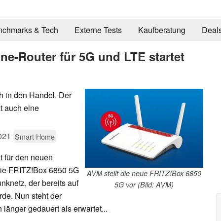
nchmarks & Tech
Externe Tests
Kaufberatung
Deal
ne-Router für 5G und LTE startet
h in den Handel. Der
t auch eine
021
Smart Home
t für den neuen
Die FRITZ!Box 6850 5G
AVM stellt die neue FRITZ!Box 6850
unknetz, der bereits auf
5G vor (Bild: AVM)
rde. Nun steht der
 länger gedauert als erwartet...