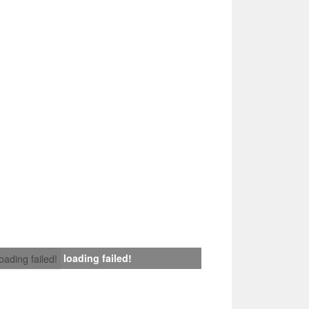
loading failed!
loading failed!