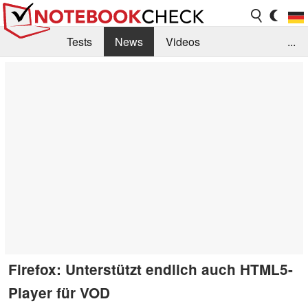
Tests
News
Videos
...
Benchmarks & Tech
Externe Tests
Kaufberatung
Deals
Suche
Jobs
Forum
Firefox: Unterstützt endlich auch HTML5-
Player für VOD