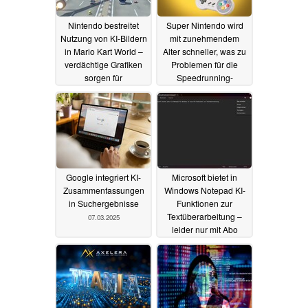
Nintendo bestreitet
Super Nintendo wird
Nutzung von KI-Bildern
mit zunehmendem
in Mario Kart World –
Alter schneller, was zu
verdächtige Grafiken
Problemen für die
sorgen für
Speedrunning-
Diskussionen
Community führt
10.05.2025
17.03.2025
Google integriert KI-
Microsoft bietet in
Zusammenfassungen
Windows Notepad KI-
in Suchergebnisse
Funktionen zur
Textüberarbeitung –
07.03.2025
leider nur mit Abo
06.03.2025