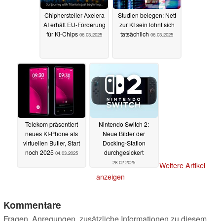
Chiphersteller Axelera
Studien belegen: Nett
AI erhält EU-Förderung
zur KI sein lohnt sich
für KI-Chips
tatsächlich
06.03.2025
06.03.2025
Telekom präsentiert
Nintendo Switch 2:
neues KI-Phone als
Neue Bilder der
virtuellen Butler, Start
Docking-Station
noch 2025
durchgesickert
04.03.2025
28.02.2025
Weitere Artikel
anzeigen
Kommentare
Fragen, Anregungen, zusätzliche Informationen zu diesem