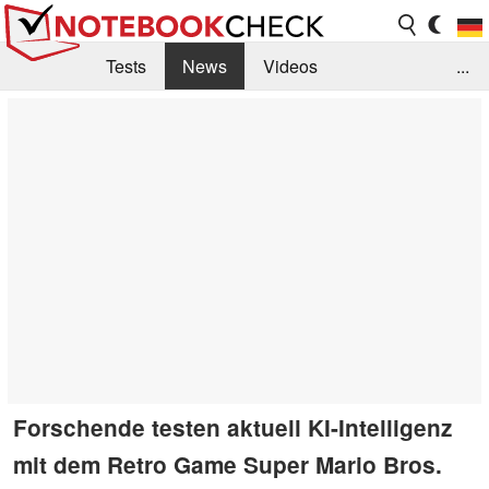
Tests
News
Videos
...
Benchmarks & Tech
Externe Tests
Kaufberatung
Deals
Suche
Jobs
Forum
Forschende testen aktuell KI-Intelligenz
mit dem Retro Game Super Mario Bros.