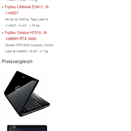
Fujitsu Lifebook E5411, i5-
1145G7
Iris Xe G7 80EUs, Tiger Lake i5-
1145G7, 14.00", 1.79 kg
Fujitsu Celsius H7510, i9-
10885H RTX 3000
Quadro RTX 3000 (Laptop), Comet
Lake i9-10885H, 15.60", 2.7 kg
Preisvergleich