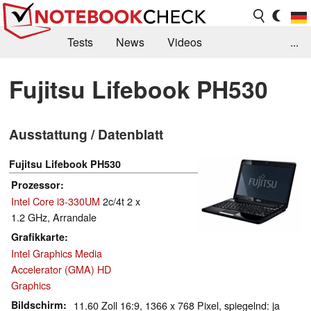
Tests
News
Videos
...
Benchmarks & Tech
Externe Tests
Fujitsu Lifebook PH530
Kaufberatung
Deals
Suche
Jobs
Ausstattung / Datenblatt
Forum
Fujitsu Lifebook PH530
Prozessor
Intel Core i3-330UM
2c/4t 2 x
1.2 GHz, Arrandale
Grafikkarte
Intel Graphics Media
Accelerator (GMA) HD
Graphics
Bildschirm
11.60 Zoll 16:9, 1366 x 768 Pixel, spiegelnd: ja