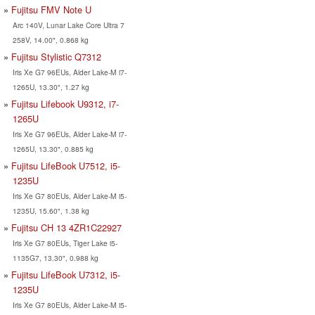
Fujitsu FMV Note U
Arc 140V, Lunar Lake Core Ultra 7
258V, 14.00", 0.868 kg
Fujitsu Stylistic Q7312
Iris Xe G7 96EUs, Alder Lake-M i7-
1265U, 13.30", 1.27 kg
Fujitsu Lifebook U9312, i7-
1265U
Iris Xe G7 96EUs, Alder Lake-M i7-
1265U, 13.30", 0.885 kg
Fujitsu LifeBook U7512, i5-
1235U
Iris Xe G7 80EUs, Alder Lake-M i5-
1235U, 15.60", 1.38 kg
Fujitsu CH 13 4ZR1C22927
Iris Xe G7 80EUs, Tiger Lake i5-
1135G7, 13.30", 0.988 kg
Fujitsu LifeBook U7312, i5-
1235U
Iris Xe G7 80EUs, Alder Lake-M i5-