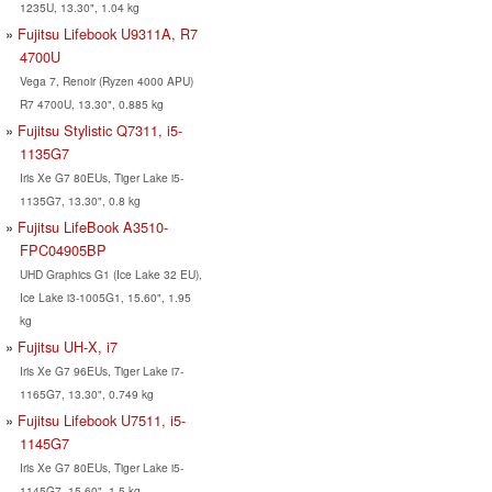
1235U, 13.30", 1.04 kg
Fujitsu Lifebook U9311A, R7
4700U
Vega 7, Renoir (Ryzen 4000 APU)
R7 4700U, 13.30", 0.885 kg
Fujitsu Stylistic Q7311, i5-
1135G7
Iris Xe G7 80EUs, Tiger Lake i5-
1135G7, 13.30", 0.8 kg
Fujitsu LifeBook A3510-
FPC04905BP
UHD Graphics G1 (Ice Lake 32 EU),
Ice Lake i3-1005G1, 15.60", 1.95
kg
Fujitsu UH-X, i7
Iris Xe G7 96EUs, Tiger Lake i7-
1165G7, 13.30", 0.749 kg
Fujitsu Lifebook U7511, i5-
1145G7
Iris Xe G7 80EUs, Tiger Lake i5-
1145G7, 15.60", 1.5 kg