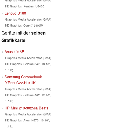
Graphics Media Accelerator (GMA)
HD Graphics, Pentium U5400
Lenovo U160
Graphics Media Accelerator (GMA)
HD Graphics, Core i7 640UM
Geräte mit der
selben
Grafikkarte
Asus 1015E
Graphics Media Accelerator (GMA)
HD Graphics, Celeron 847, 10.10",
1.3 kg
Samsung Chromebook
XE550C22-H01UK
Graphics Media Accelerator (GMA)
HD Graphics, Celeron 867, 12.10",
1.5 kg
HP Mini 210-3025sa Beats
Graphics Media Accelerator (GMA)
HD Graphics, Atom N570, 10.10",
1.4 kg