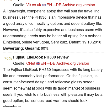
Quelle:
V3.co.uk
EN→DE
Archive.org version
A lightweight, competent laptop that will suit the travelling
business user, the PH530 is an impressive device that has
a good array of connectivity options and decent battery life.
However, it's also fairly expensive and business users with
undemanding needs may be better off opting for a netbook.
Einzeltest, online verfügbar, Sehr kurz, Datum: 19.10.2010
Bewertung:
Gesamt
: 60%
Fujitsu LifeBook PH530 review
70%
Quelle:
CNet
EN→DE
Archive.org version
The Fujitsu LifeBook PH530 impresses with its long battery
life and reasonably fast performance. On the flip side, its
consumer-focused design and reflective glossy screen
seem somewhat at odds with its target market of business
users. If you wish to mix business with pleasure it may be a
good option, but serious road warriors should look
elsewhere.