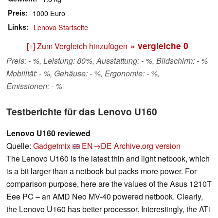
Preis
1000 Euro
Links
Lenovo Startseite
» vergleiche
0
[+] Zum Vergleich hinzufügen
Preis: - %, Leistung: 80%, Ausstattung: - %, Bildschirm: - %
Mobilität: - %, Gehäuse: - %, Ergonomie: - %,
Emissionen: - %
Testberichte für das Lenovo U160
Lenovo U160 reviewed
Quelle:
Gadgetmix
EN→DE
Archive.org version
The Lenovo U160 is the latest thin and light netbook, which
is a bit larger than a netbook but packs more power. For
comparison purpose, here are the values of the Asus 1210T
Eee PC – an AMD Neo MV-40 powered netbook. Clearly,
the Lenovo U160 has better processor. Interestingly, the ATi