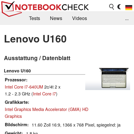
Tests
News
Videos
...
Benchmarks & Tech
Externe Tests
Lenovo U160
Kaufberatung
Deals
Suche
Jobs
Ausstattung / Datenblatt
Forum
Lenovo U160
Prozessor
Intel Core i7-640UM
2c/4t 2 x
1.2 - 2.3 GHz (
Intel Core i7
)
Grafikkarte
Intel Graphics Media Accelerator (GMA) HD
Graphics
Bildschirm
11.60 Zoll 16:9, 1366 x 768 Pixel, spiegelnd: ja
Gewicht
1.8 kg