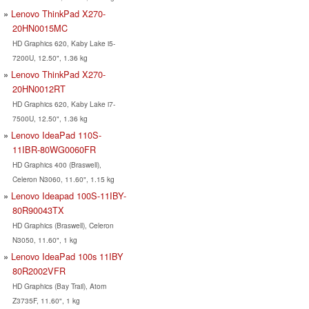
Lenovo ThinkPad X270-
20HN0015MC
HD Graphics 620, Kaby Lake i5-
7200U, 12.50", 1.36 kg
Lenovo ThinkPad X270-
20HN0012RT
HD Graphics 620, Kaby Lake i7-
7500U, 12.50", 1.36 kg
Lenovo IdeaPad 110S-
11IBR-80WG0060FR
HD Graphics 400 (Braswell),
Celeron N3060, 11.60", 1.15 kg
Lenovo Ideapad 100S-11IBY-
80R90043TX
HD Graphics (Braswell), Celeron
N3050, 11.60", 1 kg
Lenovo IdeaPad 100s 11IBY
80R2002VFR
HD Graphics (Bay Trail), Atom
Z3735F, 11.60", 1 kg