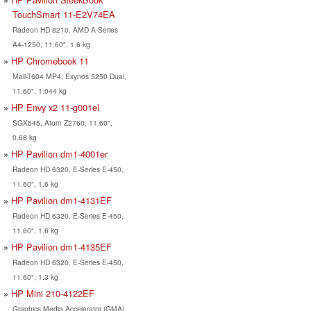
TouchSmart 11-E2V74EA
Radeon HD 8210, AMD A-Series
A4-1250, 11.60", 1.6 kg
HP Chromebook 11
Mali-T604 MP4, Exynos 5250 Dual,
11.60", 1.044 kg
HP Envy x2 11-g001el
SGX545, Atom Z2760, 11.60",
0.68 kg
HP Pavilion dm1-4001er
Radeon HD 6320, E-Series E-450,
11.60", 1.6 kg
HP Pavilion dm1-4131EF
Radeon HD 6320, E-Series E-450,
11.60", 1.6 kg
HP Pavilion dm1-4135EF
Radeon HD 6320, E-Series E-450,
11.60", 1.3 kg
HP Mini 210-4122EF
Graphics Media Accelerator (GMA)