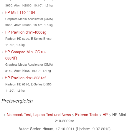
3650, Atom N2800, 10.10", 1.3 kg
HP Mini 110-1104
Graphics Media Accelerator (GMA)
3600, Atom N2600, 10.10", 1.3 kg
HP Pavilion dm1-4000sg
Radeon HD 6320, E-Series E-450,
11.60", 1.6 kg
HP Compaq Mini CQ10-
688NR
Graphics Media Accelerator (GMA)
3150, Atom N455, 10.10", 1.4 kg
HP Pavilion dm1-3231ef
Radeon HD 6310, E-Series E-350,
11.60", 1.6 kg
Preisvergleich
>
Notebook Test, Laptop Test und News
>
Externe Tests
>
HP
> HP Mini
210-3002sa
Autor: Stefan Hinum, 17.10.2011 (Update: 9.07.2012)