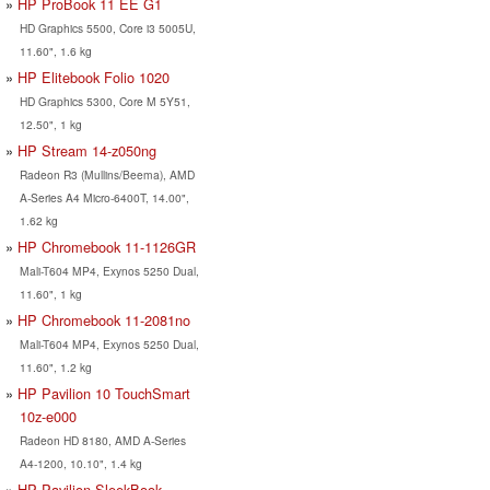
HP ProBook 11 EE G1
HD Graphics 5500, Core i3 5005U,
11.60", 1.6 kg
HP Elitebook Folio 1020
HD Graphics 5300, Core M 5Y51,
12.50", 1 kg
HP Stream 14-z050ng
Radeon R3 (Mullins/Beema), AMD
A-Series A4 Micro-6400T, 14.00",
1.62 kg
HP Chromebook 11-1126GR
Mali-T604 MP4, Exynos 5250 Dual,
11.60", 1 kg
HP Chromebook 11-2081no
Mali-T604 MP4, Exynos 5250 Dual,
11.60", 1.2 kg
HP Pavilion 10 TouchSmart
10z-e000
Radeon HD 8180, AMD A-Series
A4-1200, 10.10", 1.4 kg
HP Pavilion SleekBook