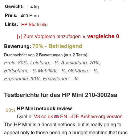
Gewicht
1.4 kg
Preis
400 Euro
Links
HP Startseite
» vergleiche
0
[+] Zum Vergleich hinzufügen
70%
- Befriedigend
Bewertung:
Durchschnitt von
2
Bewertungen (aus
2
Tests)
Preis: 80%, Leistung: - %, Ausstattung: 70%,
Bildschirm: - % Mobilität: - %, Gehäuse: - %,
Ergonomie: 90%, Emissionen: - %
Testberichte für das HP Mini 210-3002sa
HP Mini netbook review
60%
Quelle:
V3.co.uk
EN→DE
Archive.org version
The HP Mini is a decent netbook, but is really going to
appeal only to those needing a budget machine that runs