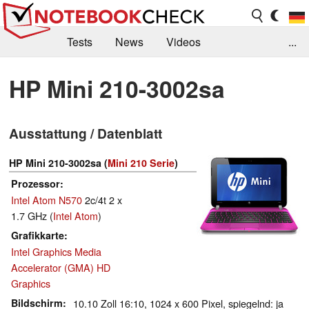
Tests
News
Videos
...
Benchmarks & Tech
Externe Tests
HP Mini 210-3002sa
Kaufberatung
Deals
Suche
Jobs
Ausstattung / Datenblatt
Forum
HP Mini 210-3002sa (
Mini 210 Serie
)
Prozessor
Intel Atom N570
2c/4t 2 x
1.7 GHz (
Intel Atom
)
Grafikkarte
Intel Graphics Media
Accelerator (GMA) HD
Graphics
Bildschirm
10.10 Zoll 16:10, 1024 x 600 Pixel, spiegelnd: ja