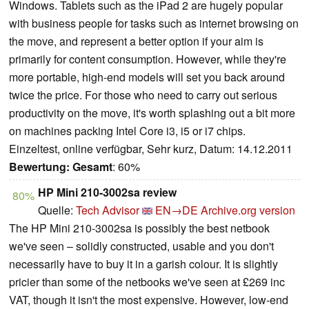
Windows. Tablets such as the iPad 2 are hugely popular
with business people for tasks such as internet browsing on
the move, and represent a better option if your aim is
primarily for content consumption. However, while they're
more portable, high-end models will set you back around
twice the price. For those who need to carry out serious
productivity on the move, it's worth splashing out a bit more
on machines packing Intel Core i3, i5 or i7 chips.
Einzeltest, online verfügbar, Sehr kurz, Datum: 14.12.2011
Bewertung:
Gesamt
: 60%
HP Mini 210-3002sa review
80%
Quelle:
Tech Advisor
EN→DE
Archive.org version
The HP Mini 210-3002sa is possibly the best netbook
we've seen – solidly constructed, usable and you don't
necessarily have to buy it in a garish colour. It is slightly
pricier than some of the netbooks we've seen at £269 inc
VAT, though it isn't the most expensive. However, low-end