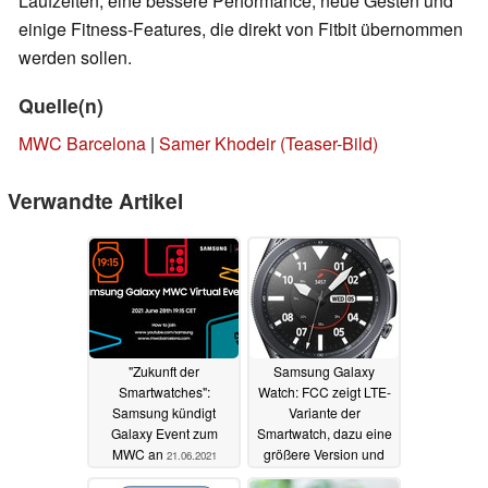
Laufzeiten, eine bessere Performance, neue Gesten und
einige Fitness-Features, die direkt von Fitbit übernommen
werden sollen.
Quelle(n)
MWC Barcelona
|
Samer Khodeir (Teaser-Bild)
Verwandte Artikel
"Zukunft der
Samsung Galaxy
Smartwatches":
Watch: FCC zeigt LTE-
Samsung kündigt
Variante der
Galaxy Event zum
Smartwatch, dazu eine
MWC an
größere Version und
21.06.2021
Galaxy Watch Active 4