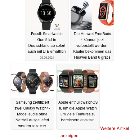
Fossil: Smartwatch
Die Huawei FreeBuds
Gen 5 ist in
4 können jetzt
Deutschland ab sofort
vorbestellt werden,
auch mit LTE erhältlich
Käufer bekommen das
Huawei Band 6 gratis
08.06.2021
08.06.2021
Samsung zertifiziert
Apple enthüllt watchOS
zwei Galaxy Watch4-
8, um die Apple Watch
Modelle, die ohne
um viele Features zu
Netzteil ausgeliefert
bereichern
07.06.2021
werden
08.06.2021
Weitere Artikel
anzeigen