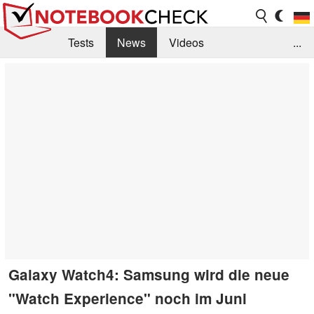
Tests
News
Videos
...
Benchmarks & Tech
Externe Tests
Kaufberatung
Deals
Suche
Jobs
Forum
Galaxy Watch4: Samsung wird die neue
"Watch Experience" noch im Juni