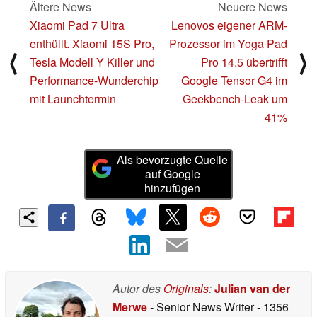
Ältere News
Neuere News
Xiaomi Pad 7 Ultra
Lenovos eigener ARM-
enthüllt. Xiaomi 15S Pro,
Prozessor im Yoga Pad
⟨
⟩
Tesla Modell Y Killer und
Pro 14.5 übertrifft
Performance-Wunderchip
Google Tensor G4 im
mit Launchtermin
Geekbench-Leak um
41%
Als bevorzugte Quelle
auf Google
hinzufügen
Autor des
Originals
:
Julian van der
Merwe
- Senior News Writer
- 1356