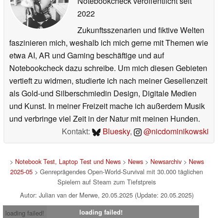
Notebookcheck veröffentlicht
seit
2022
Zukunftsszenarien und fiktive Welten
faszinieren mich, weshalb ich mich gerne mit Themen wie
etwa AI, AR und Gaming beschäftige und auf
Notebookcheck dazu schreibe. Um mich diesen Gebieten
vertieft zu widmen, studierte ich nach meiner Gesellenzeit
als Gold-und Silberschmiedin Design, Digitale Medien
und Kunst. In meiner Freizeit mache ich außerdem Musik
und verbringe viel Zeit in der Natur mit meinen Hunden.
Kontakt:
Bluesky
,
@nicdominikowski
>
Notebook Test, Laptop Test und News
>
News
>
Newsarchiv
>
News
2025-05
> Genreprägendes Open-World-Survival mit 30.000 täglichen
Spielern auf Steam zum Tiefstpreis
Autor: Julian van der Merwe, 20.05.2025 (Update: 20.05.2025)
loading failed!
loading failed!