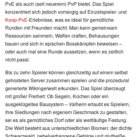
PvE als auch (seit neuerem) PvP bietet. Das Spiel
konzentriert sich jedoch vorrangig auf Einzelspieler- und
Koop-PvE
-Erlebnisse, was es ideal für gemütliche
Runden mit Freunden macht: Man kann gemeinsam
Ressourcen sammeln, Waffen craften, Behausungen
bauen und sich in epischen Bosskämpfen beweisen –
oder auch mal eine Runde aussetzen, wenn es zeitlich
nicht passt.
Bis zu zehn Spieler können gleichzeitig auf einem selbst
gehosteten Server zusammen spielen und die prozedural
generierte Wikingerwelt erkunden. Das Spiel überzeugt
mit großer Freiheit: Ob Segeln, Kochen oder ein
ausgeklügeltes Bausystem –
Valheim
erlaubt es Spielern,
ihre Siedlungen nach eigenem Geschmack zu gestalten,
sei es als gemütliches Dorf oder als weitläufige Festung.
Die Welt besteht aus unterschiedlichen Biomen: der dichte
Schwarzwald, nebelverhangene Gebirge und glutheiße