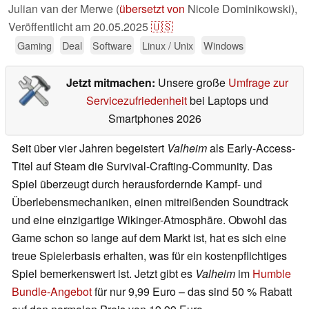
Julian van der Merwe (
übersetzt von
Nicole Dominikowski),
Veröffentlicht am
20.05.2025
🇺🇸
Gaming
Deal
Software
Linux / Unix
Windows
Jetzt mitmachen:
Unsere große
Umfrage zur
Servicezufriedenheit
bei Laptops und
Smartphones 2026
Seit über vier Jahren begeistert
Valheim
als Early-Access-
Titel auf Steam die Survival-Crafting-Community. Das
Spiel überzeugt durch herausfordernde Kampf- und
Überlebensmechaniken, einen mitreißenden Soundtrack
und eine einzigartige Wikinger-Atmosphäre. Obwohl das
Game schon so lange auf dem Markt ist, hat es sich eine
treue Spielerbasis erhalten, was für ein kostenpflichtiges
Spiel bemerkenswert ist. Jetzt gibt es
Valheim
im
Humble
Bundle-Angebot
für nur 9,99 Euro – das sind 50 % Rabatt