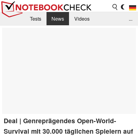
Tests
News
Videos
...
Benchmarks & Tech
Externe Tests
Kaufberatung
Deals
Suche
Jobs
Forum
Deal | Genreprägendes Open-World-
Survival mit 30.000 täglichen Spielern auf