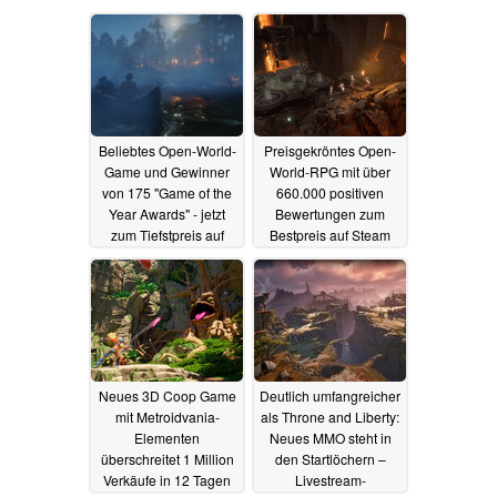
Beliebtes Open-World-
Preisgekröntes Open-
Game und Gewinner
World-RPG mit über
von 175 "Game of the
660.000 positiven
Year Awards" - jetzt
Bewertungen zum
zum Tiefstpreis auf
Bestpreis auf Steam
Steam
22.05.2025
22.05.2025
Neues 3D Coop Game
Deutlich umfangreicher
mit Metroidvania-
als Throne and Liberty:
Elementen
Neues MMO steht in
überschreitet 1 Million
den Startlöchern –
Verkäufe in 12 Tagen
Livestream-