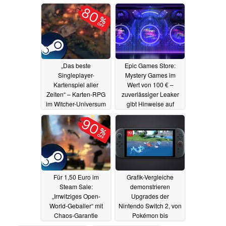
Präsentation in
21.05.2025
wenigen Tagen
21.05.2025
„Das beste
Epic Games Store:
Singleplayer-
Mystery Games im
Kartenspiel aller
Wert von 100 € –
Zeiten“ – Karten-RPG
zuverlässiger Leaker
im Witcher-Universum
gibt Hinweise auf
mit 80 % Rabatt für 4
kostenlose Giveaways
Euro auf Steam
20.05.2025
20.05.2025
Für 1,50 Euro im
Grafik-Vergleiche
Steam Sale:
demonstrieren
„Irrwitziges Open-
Upgrades der
World-Geballer“ mit
Nintendo Switch 2, von
Chaos-Garantie
Pokémon bis
Cyberpunk 2077
20.05.2025