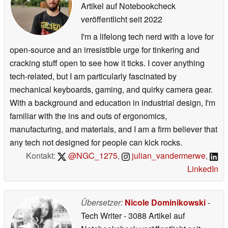
Artikel auf Notebookcheck
veröffentlicht
seit 2022
I'm a lifelong tech nerd with a love for
open-source and an irresistible urge for tinkering and
cracking stuff open to see how it ticks. I cover anything
tech-related, but I am particularly fascinated by
mechanical keyboards, gaming, and quirky camera gear.
With a background and education in industrial design, I'm
familiar with the ins and outs of ergonomics,
manufacturing, and materials, and I am a firm believer that
any tech not designed for people can kick rocks.
Kontakt:
@NGC_1275
,
julian_vandermerwe
,
LinkedIn
Übersetzer:
Nicole Dominikowski
-
Tech Writer
- 3088 Artikel auf