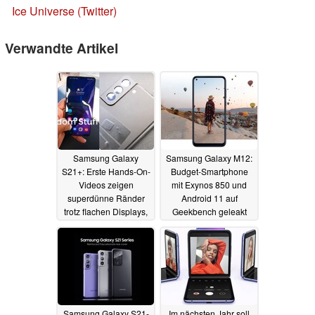
Ice Universe (Twitter)
Verwandte Artikel
Samsung Galaxy
Samsung Galaxy M12:
S21+: Erste Hands-On-
Budget-Smartphone
Videos zeigen
mit Exynos 850 und
superdünne Ränder
Android 11 auf
trotz flachen Displays,
Geekbench geleakt
matte Rückseite und
11.12.2020
einen Vergleich mit
Apples iPhone 12 Pro
12.12.2020
Samsung Galaxy S21-
Im nächsten Jahr soll