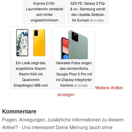
Exynos 2100-
S20 FE, Galaxy Z Flip
Launchtermin versteckt
& co.: Samsung verrät
sich hinter
den Update-Zeitplan
ungewöhnlichem
für Europa
09.12.2020
Teaser-Video
10.12.2020
Ein Leak zeigt das
Geleakte Fotos zeigen
angebliche Xiaomi
das vermeintliche
Redmi K40 mit
Google Pixel 5 Pro mit
Qualcomm
ins Display integrierter
Snapdragon 888 und
Kamera
09.12.2020
Weitere Artikel
schnellem AMOLED-
anzeigen
Display
09.12.2020
Kommentare
Fragen, Anregungen, zusätzliche Informationen zu diesem
Artikel? - Uns interessiert Deine Meinung (auch ohne