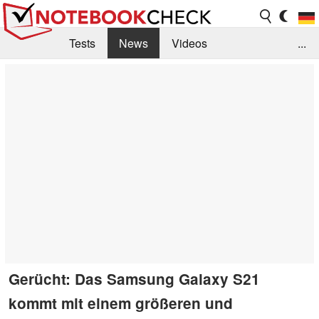
Tests
News
Videos
...
Benchmarks & Tech
Externe Tests
Kaufberatung
Deals
Suche
Jobs
Forum
Gerücht: Das Samsung Galaxy S21
kommt mit einem größeren und