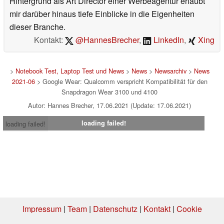
Hintergrund als Art Director einer Werbeagentur erlaubt
mir darüber hinaus tiefe Einblicke in die Eigenheiten
dieser Branche.
Kontakt:
@HannesBrecher
,
LinkedIn
,
Xing
>
Notebook Test, Laptop Test und News
>
News
>
Newsarchiv
>
News
2021-06
> Google Wear: Qualcomm verspricht Kompatibilität für den
Snapdragon Wear 3100 und 4100
Autor: Hannes Brecher, 17.06.2021 (Update: 17.06.2021)
loading failed!
loading failed!
Impressum
|
Team
|
Datenschutz
|
Kontakt
|
Cookie
Einstellungen
| 05.08.2026 20:40