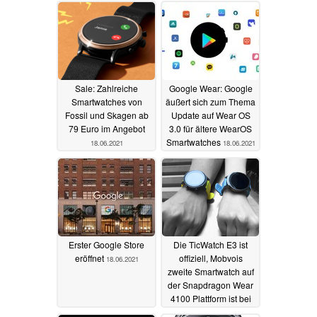
21.06.2021
21.06.2021
Sale: Zahlreiche
Google Wear: Google
Smartwatches von
äußert sich zum Thema
Fossil und Skagen ab
Update auf Wear OS
79 Euro im Angebot
3.0 für ältere WearOS
Smartwatches
18.06.2021
18.06.2021
Erster Google Store
Die TicWatch E3 ist
eröffnet
offiziell, Mobvois
18.06.2021
zweite Smartwatch auf
der Snapdragon Wear
4100 Plattform ist bei
Amazon erhältlich