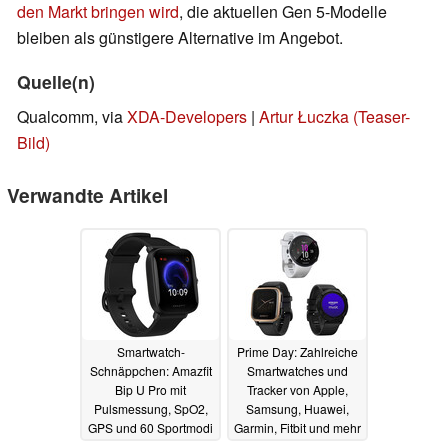
den Markt bringen wird
, die aktuellen Gen 5-Modelle
bleiben als günstigere Alternative im Angebot.
Quelle(n)
Qualcomm, via
XDA-Developers
|
Artur Łuczka (Teaser-
Bild)
Verwandte Artikel
Smartwatch-
Prime Day: Zahlreiche
Schnäppchen: Amazfit
Smartwatches und
Bip U Pro mit
Tracker von Apple,
Pulsmessung, SpO2,
Samsung, Huawei,
GPS und 60 Sportmodi
Garmin, Fitbit und mehr
für nur 40 Euro bei Aldi
im Angebot