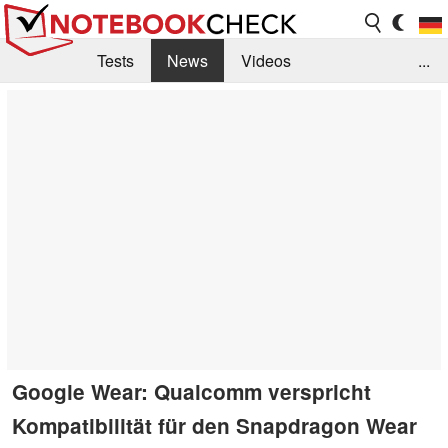
Tests
News
Videos
...
Benchmarks & Tech
Externe Tests
Kaufberatung
Deals
Suche
Jobs
Forum
Google Wear: Qualcomm verspricht
Kompatibilität für den Snapdragon Wear