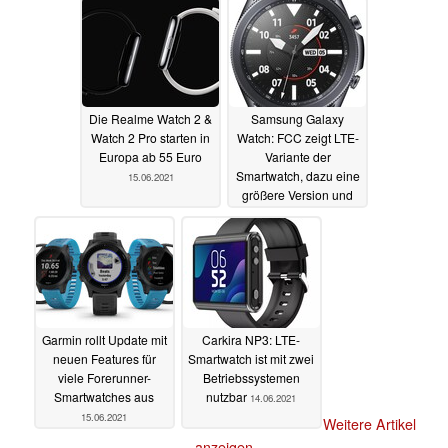
16.06.2021
Die Realme Watch 2 &
Samsung Galaxy
Watch 2 Pro starten in
Watch: FCC zeigt LTE-
Europa ab 55 Euro
Variante der
Smartwatch, dazu eine
15.06.2021
größere Version und
Galaxy Watch Active 4
15.06.2021
Garmin rollt Update mit
Carkira NP3: LTE-
neuen Features für
Smartwatch ist mit zwei
viele Forerunner-
Betriebssystemen
Smartwatches aus
nutzbar
14.06.2021
15.06.2021
Weitere Artikel
anzeigen