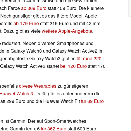
 die Version in 44 mm Größe und mit GPS zahlen
nach Farbe
ab 369 Euro
statt 459 Euro. Die kleinere
. Noch günstiger gibt es das ältere Modell Apple
bereits
ab 179 Euro
statt 219 Euro und mit 42 mm
t. Dazu gibt es viele
weitere Apple-Angebote
.
e reduziert. Neben diversen Smartphones und
elle Galaxy Watch3 und Galaxy Watch Active2 im
lger abgelöste Galaxy Watch3 gibt es
für rund 220
Galaxy Watch Active2 startet
bei 120 Euro
statt 170
ebenfalls
divese Wearables
zu günstigeren
Huawei Watch 3
. Dafür gibt es unter anderem die
att 299 Euro und die Huawei Watch Fit
für 69 Euro
en ist Garmin. Der auf Sport-Smartwatches
 seine Garmin fenix 6
für 362 Euro
statt 600 Euro