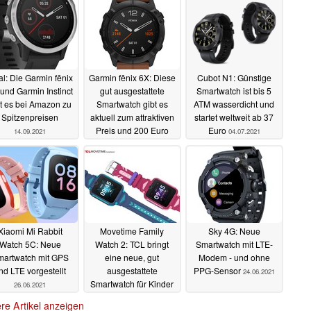
l: Die Garmin fēnix
Garmin fēnix 6X: Diese
Cubot N1: Günstige
und Garmin Instinct
gut ausgestattete
Smartwatch ist bis 5
bt es bei Amazon zu
Smartwatch gibt es
ATM wasserdicht und
Spitzenpreisen
aktuell zum attraktiven
startet weltweit ab 37
Preis und 200 Euro
Euro
14.09.2021
04.07.2021
günstiger
02.09.2021
Xiaomi Mi Rabbit
Movetime Family
Sky 4G: Neue
Watch 5C: Neue
Watch 2: TCL bringt
Smartwatch mit LTE-
artwatch mit GPS
eine neue, gut
Modem - und ohne
nd LTE vorgestellt
ausgestattete
PPG-Sensor
24.06.2021
Smartwatch für Kinder
26.06.2021
auf den Markt
25.06.2021
re Artikel anzeigen