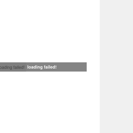
loading failed!
loading failed!