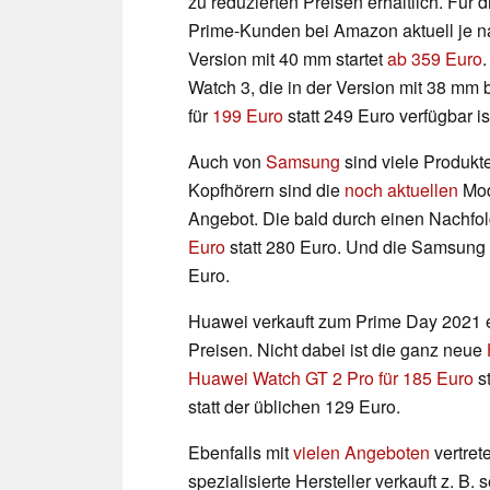
zu reduzierten Preisen erhältlich. Für
Prime-Kunden bei Amazon aktuell je 
Version mit 40 mm startet
ab 359 Euro
Watch 3, die in der Version mit 38 mm 
für
199 Euro
statt 249 Euro verfügbar is
Auch von
Samsung
sind viele Produkt
Kopfhörern sind die
noch aktuellen
Mod
Angebot. Die bald durch einen Nachfo
Euro
statt 280 Euro. Und die Samsung 
Euro.
Huawei verkauft zum Prime Day 2021 
Preisen. Nicht dabei ist die ganz neue
Huawei Watch GT 2 Pro
für 185 Euro
st
statt der üblichen 129 Euro.
Ebenfalls mit
vielen Angeboten
vertret
spezialisierte Hersteller verkauft z. B.