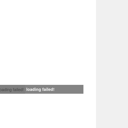
loading failed!
loading failed!