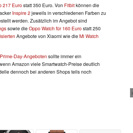
b 217 Euro
statt 350 Euro. Von
Fitbit
können die
racker
Inspire 2
jeweils in verschiedenen Farben zu
stellt werden. Zusätzlich im Angebot sind
ngs
sowie die
Oppo Watch
für 160 Euro
statt 250
isierten
Angebote von Xiaomi wie die
Mi Watch
Prime-Day-Angeboten
sollte immer ein
wenn Amazon viele Smartwatch-Preise deutlich
delle dennoch bei anderen Shops teils noch