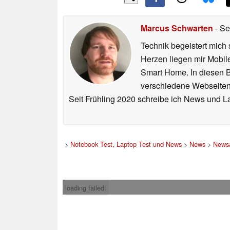
Marcus Schwarten
- Se
Technik begeistert mich 
Herzen liegen mir Mobi
Smart Home. In diesen Be
verschiedene Webseiten,
Seit Frühling 2020 schreibe ich News und L
>
Notebook Test, Laptop Test und News
>
News
>
Newsa
loading failed!