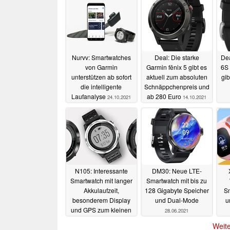
Nurvv: Smartwatches
Deal: Die starke
Dea
von Garmin
Garmin fēnix 5 gibt es
6S 
unterstützen ab sofort
aktuell zum absoluten
gi
die intelligente
Schnäppchenpreis und
Laufanalyse
ab 280 Euro
24.10.2021
14.10.2021
N105: Interessante
DM30: Neue LTE-
Smartwatch mit langer
Smartwatch mit bis zu
Akkulaufzeit,
128 Gigabyte Speicher
Sm
besonderem Display
und Dual-Mode
u
und GPS zum kleinen
28.06.2021
Preis erhältlich
Weite