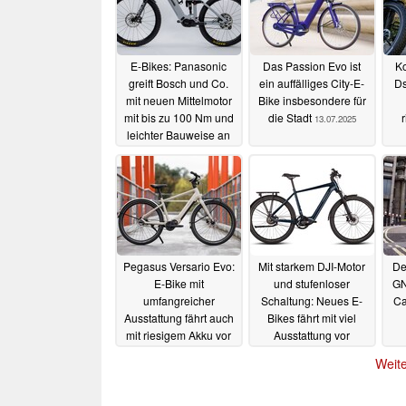
E-Bikes: Panasonic
Das Passion Evo ist
K
greift Bosch und Co.
ein auffälliges City-E-
Ds
mit neuen Mittelmotor
Bike insbesondere für
mit bis zu 100 Nm und
die Stadt
13.07.2025
leichter Bauweise an
16.07.2025
Pegasus Versario Evo:
Mit starkem DJI-Motor
De
E-Bike mit
und stufenloser
GN
umfangreicher
Schaltung: Neues E-
Ca
Ausstattung fährt auch
Bikes fährt mit viel
mit riesigem Akku vor
Ausstattung vor
10.07.2025
10.07.2025
Weite