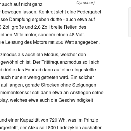
Cyrusher)
r auch auf nicht ganz
 bewegen lassen. Konkret steht eine Federgabel
isse Dämpfung ergeben dürfte - auch etwa auf
 Zoll große und 2,6 Zoll breite Reifen des
einen Mittelmotor, sondern einen 48-Volt-
ie Leistung des Motors mit 250 Watt angegeben.
enzmodus als auch ein Modus, welcher den
ewöhnlich ist. Der Trittfrequenzmodus soll sich
dürfte das Fahrrad dann auf eine eingestellte
uch nur ein wenig getreten wird. Ein solcher
 auf langen, gerade Strecken ohne Steigungen
hmomentsensor soll dann etwa an Anstiegen seine
isplay, welches etwa auch die Geschwindigkeit
 und einer Kapazität von 720 Wh, was im Prinzip
argestellt, der Akku soll 800 Ladezyklen aushalten.