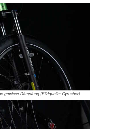
ine gewisse Dämpfung (Bildquelle: Cyrusher)