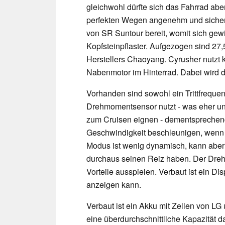
gleichwohl dürfte sich das Fahrrad abe
perfekten Wegen angenehm und sicher
von SR Suntour bereit, womit sich gew
Kopfsteinpflaster. Aufgezogen sind 27,5
Herstellers Chaoyang. Cyrusher nutzt k
Nabenmotor im Hinterrad. Dabei wird d
Vorhanden sind sowohl ein Trittfrequ
Drehmomentsensor nutzt - was eher ung
zum Cruisen eignen - dementsprechend 
Geschwindigkeit beschleunigen, wenn a
Modus ist wenig dynamisch, kann aber
durchaus seinen Reiz haben. Der Dre
Vorteile ausspielen. Verbaut ist ein D
anzeigen kann.
Verbaut ist ein Akku mit Zellen von LG
eine überdurchschnittliche Kapazität d