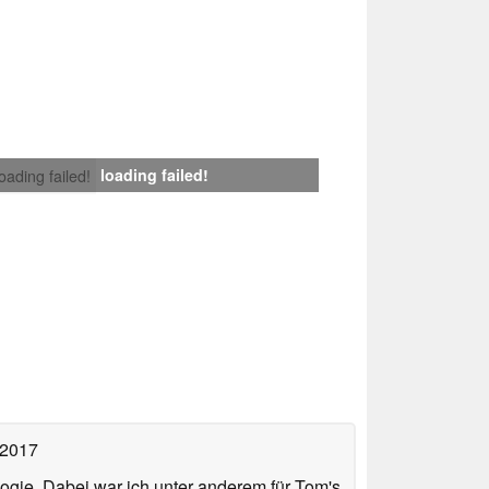
loading failed!
loading failed!
 2017
ologie. Dabei war ich unter anderem für Tom's