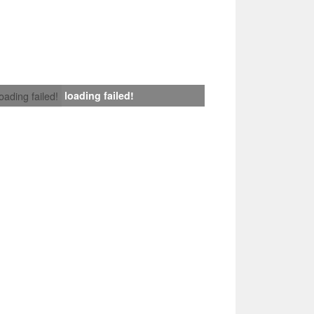
loading failed!
loading failed!