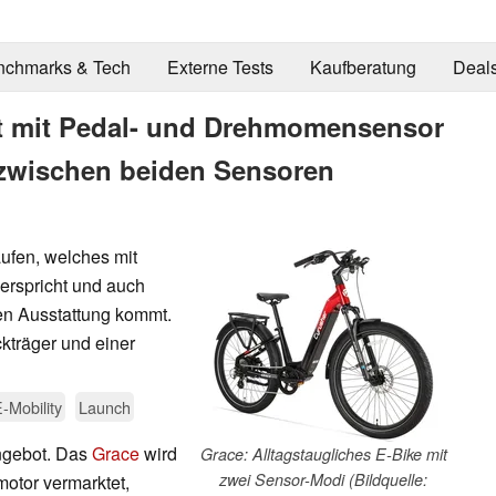
nchmarks & Tech
Externe Tests
Kaufberatung
Deal
t mit Pedal- und Drehmomensensor
 zwischen beiden Sensoren
ufen, welches mit
erspricht und auch
en Ausstattung kommt.
kträger und einer
-Mobility
Launch
Angebot. Das
Grace
wird
Grace: Alltagstaugliches E-Bike mit
zwei Sensor-Modi (Bildquelle:
motor vermarktet,