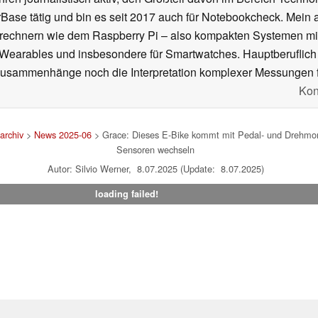
se tätig und bin es seit 2017 auch für Notebookcheck. Mein ak
rechnern wie dem Raspberry Pi – also kompakten Systemen mit
n Wearables und insbesondere für Smartwatches. Hauptberuflich
Zusammenhänge noch die Interpretation komplexer Messungen f
Kon
archiv
>
News 2025-06
> Grace: Dieses E-Bike kommt mit Pedal- und Drehmom
Sensoren wechseln
Autor: Silvio Werner, 8.07.2025 (Update: 8.07.2025)
loading failed!
um
|
Team
|
Datenschutz
|
Kontakt
|
Cookie Einstellungen
| 06.08