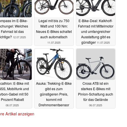
ompass im E-Bike-
Legal mit bis zu 750
E-Bike-Deal: Kalkhoff-
chungel: Welches
Watt und 100 Nm:
Fahrrad mit Mittelmotor
Fahrrad ist das
Neues E-Bikes schaltet
und umfangreicher
richtige?
auch automatisch
Ausstattung gibt es
12.07.2025
günstiger
11.07.2025
11.07.2025
cathlon: E-Bike mit
Asuka: Trekking-E-Bike
Cross ATB ist ein
SS, Mobilfunk und
gibt es zum
starkes E-Bikes mit
rbon-Gabel mit 50
günstigeren Preis,
Pinion-Schaltung auch
Prozent Rabatt
kommt mit
für das Gelände
Drehmomentsensor
08.07.2025
06.07.2025
und zwei
re Artikel anzeigen
Gepäckträgern
06.07.2025