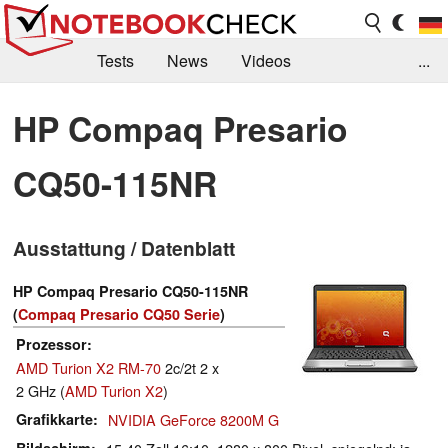
Tests
News
Videos
...
Benchmarks & Tech
Externe Tests
HP Compaq Presario
Kaufberatung
Deals
Suche
Jobs
CQ50-115NR
Forum
Ausstattung / Datenblatt
HP Compaq Presario CQ50-115NR
(
Compaq Presario CQ50 Serie
)
Prozessor
AMD Turion X2 RM-70
2c/2t 2 x
2 GHz (
AMD Turion X2
)
Grafikkarte
NVIDIA GeForce 8200M G