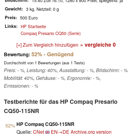
Bildschirm
15.40 Zoll 16:10, 1280 x 800 Pixel, spiegelnd: ja
Gewicht
3 kg, Netzteil: 0 g
Preis
500 Euro
Links
HP Startseite
Compaq Presario CQ50 (Serie)
» vergleiche
0
[+] Zum Vergleich hinzufügen
52%
- Genügend
Bewertung:
Durchschnitt von
1
Bewertungen (aus
1
Tests)
Preis: - %, Leistung: 40%, Ausstattung: - %, Bildschirm: - %
Mobilität: 40%, Gehäuse: - %, Ergonomie: - %,
Emissionen: - %
Testberichte für das HP Compaq Presario
CQ50-115NR
HP Compaq CQ50-115NR
52%
Quelle:
CNet
EN→DE
Archive.org version