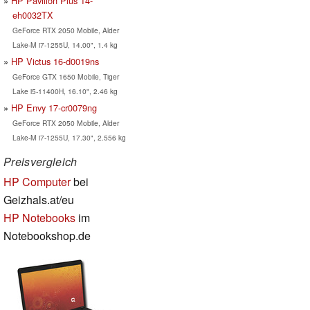
HP Pavilion Plus 14-
eh0032TX
GeForce RTX 2050 Mobile, Alder
Lake-M i7-1255U, 14.00", 1.4 kg
HP Victus 16-d0019ns
GeForce GTX 1650 Mobile, Tiger
Lake i5-11400H, 16.10", 2.46 kg
HP Envy 17-cr0079ng
GeForce RTX 2050 Mobile, Alder
Lake-M i7-1255U, 17.30", 2.556 kg
Preisvergleich
HP Computer
bei
Geizhals.at/eu
HP Notebooks
im
Notebookshop.de