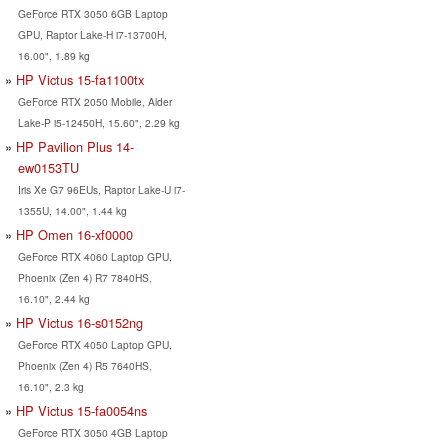
GeForce RTX 3050 6GB Laptop
GPU, Raptor Lake-H i7-13700H,
16.00", 1.89 kg
HP Victus 15-fa1100tx
GeForce RTX 2050 Mobile, Alder
Lake-P i5-12450H, 15.60", 2.29 kg
HP Pavilion Plus 14-
ew0153TU
Iris Xe G7 96EUs, Raptor Lake-U i7-
1355U, 14.00", 1.44 kg
HP Omen 16-xf0000
GeForce RTX 4060 Laptop GPU,
Phoenix (Zen 4) R7 7840HS,
16.10", 2.44 kg
HP Victus 16-s0152ng
GeForce RTX 4050 Laptop GPU,
Phoenix (Zen 4) R5 7640HS,
16.10", 2.3 kg
HP Victus 15-fa0054ns
GeForce RTX 3050 4GB Laptop