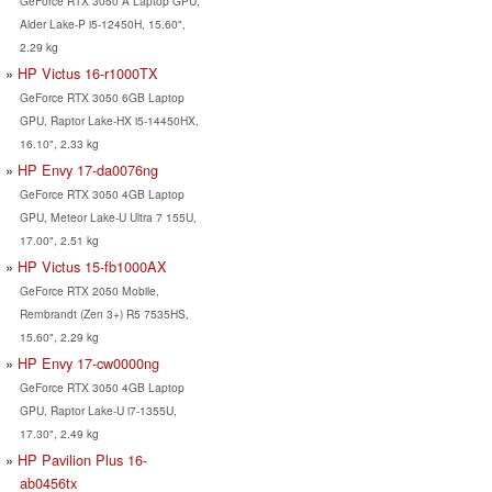
GeForce RTX 3050 A Laptop GPU,
Alder Lake-P i5-12450H, 15.60",
2.29 kg
HP Victus 16-r1000TX
GeForce RTX 3050 6GB Laptop
GPU, Raptor Lake-HX i5-14450HX,
16.10", 2.33 kg
HP Envy 17-da0076ng
GeForce RTX 3050 4GB Laptop
GPU, Meteor Lake-U Ultra 7 155U,
17.00", 2.51 kg
HP Victus 15-fb1000AX
GeForce RTX 2050 Mobile,
Rembrandt (Zen 3+) R5 7535HS,
15.60", 2.29 kg
HP Envy 17-cw0000ng
GeForce RTX 3050 4GB Laptop
GPU, Raptor Lake-U i7-1355U,
17.30", 2.49 kg
HP Pavilion Plus 16-
ab0456tx