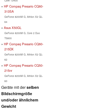
Core T3400
HP Compaq Presario CQ60-
313SA
GeForce 8200M G, Athlon X2 QL-
64
Asus X50GL
GeForce 8200M G, Core 2 Duo
T5800
HP Compaq Presario CQ60-
215DX
GeForce 8200M G, Athlon X2 QL-
62
HP Compaq Presario CQ50-
215nr
GeForce 8200M G, Athlon X2 QL-
60
Geräte mit der
selben
Bildschirmgröße
und/oder ähnlichem
Gewicht