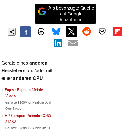
Als bevorzugte Quelle
auf Google
hinzufügen
Geräte eines
anderen
Herstellers
und/oder mit
einer
anderen CPU
Fujitsu Esprimo Mobile
V6515
GeForce 8200M G, Pentium Dual
Core T3400
HP Compaq Presario CQ60-
313SA
GeForce 8200M G, Athlon X2 QL-