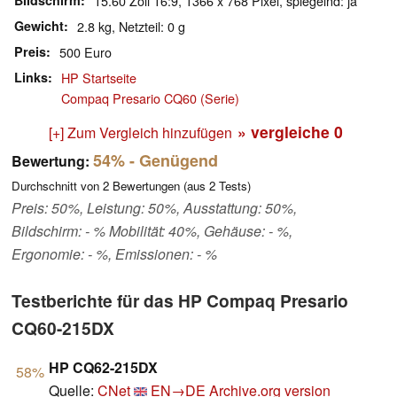
Bildschirm
15.60 Zoll 16:9, 1366 x 768 Pixel, spiegelnd: ja
Gewicht
2.8 kg, Netzteil: 0 g
Preis
500 Euro
Links
HP Startseite
Compaq Presario CQ60 (Serie)
» vergleiche
0
[+] Zum Vergleich hinzufügen
54%
- Genügend
Bewertung:
Durchschnitt von
2
Bewertungen (aus
2
Tests)
Preis: 50%, Leistung: 50%, Ausstattung: 50%,
Bildschirm: - % Mobilität: 40%, Gehäuse: - %,
Ergonomie: - %, Emissionen: - %
Testberichte für das HP Compaq Presario
CQ60-215DX
HP CQ62-215DX
58%
Quelle:
CNet
EN→DE
Archive.org version