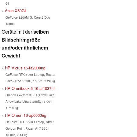
64
Asus X50GL
GeForce 8200M G, Core 2 Duo
T5800
Geräte mit der
selben
Bildschirmgröße
und/oder ähnlichem
Gewicht
HP Victus 15-fa2000ng
GeForce RTX 5060 Laptop, Raptor
Lake-H i7-13620H, 15.60", 2.29 kg
HP Omnibook 5 16-af1037nr
Graphics 4-Core iGPU (Arrow Lake),
Arrow Lake Ultra 7 255U, 16.00",
1.716 kg
HP Omen 16-ap0000ng
GeForce RTX 5060 Laptop, Strix /
Gorgon Point Ryzen AI 7 350,
16.00", 2.44 kg