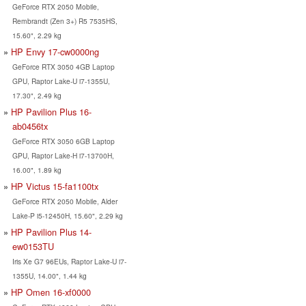
GeForce RTX 2050 Mobile,
Rembrandt (Zen 3+) R5 7535HS,
15.60", 2.29 kg
HP Envy 17-cw0000ng
GeForce RTX 3050 4GB Laptop
GPU, Raptor Lake-U i7-1355U,
17.30", 2.49 kg
HP Pavilion Plus 16-
ab0456tx
GeForce RTX 3050 6GB Laptop
GPU, Raptor Lake-H i7-13700H,
16.00", 1.89 kg
HP Victus 15-fa1100tx
GeForce RTX 2050 Mobile, Alder
Lake-P i5-12450H, 15.60", 2.29 kg
HP Pavilion Plus 14-
ew0153TU
Iris Xe G7 96EUs, Raptor Lake-U i7-
1355U, 14.00", 1.44 kg
HP Omen 16-xf0000