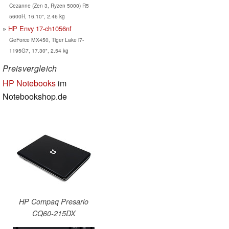
Cezanne (Zen 3, Ryzen 5000) R5
5600H, 16.10", 2.46 kg
HP Envy 17-ch1056nf
GeForce MX450, Tiger Lake i7-
1195G7, 17.30", 2.54 kg
Preisvergleich
HP Notebooks
im
Notebookshop.de
HP Compaq Presario
CQ60-215DX