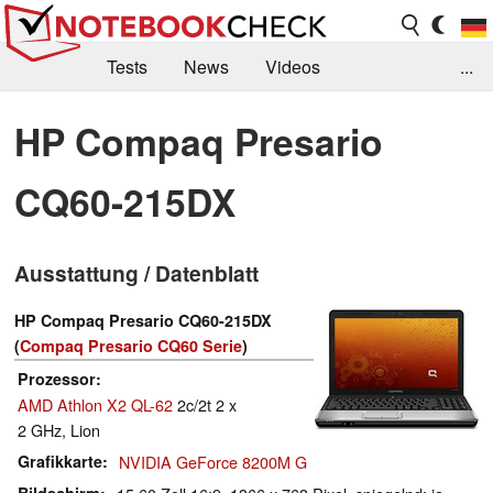
Tests
News
Videos
...
Benchmarks & Tech
Externe Tests
HP Compaq Presario
Kaufberatung
Deals
Suche
Jobs
CQ60-215DX
Forum
Ausstattung / Datenblatt
HP Compaq Presario CQ60-215DX
(
Compaq Presario CQ60 Serie
)
Prozessor
AMD Athlon X2 QL-62
2c/2t 2 x
2 GHz, Lion
Grafikkarte
NVIDIA GeForce 8200M G