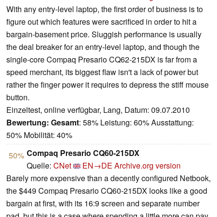
With any entry-level laptop, the first order of business is to
figure out which features were sacrificed in order to hit a
bargain-basement price. Sluggish performance is usually
the deal breaker for an entry-level laptop, and though the
single-core Compaq Presario CQ62-215DX is far from a
speed merchant, its biggest flaw isn't a lack of power but
rather the finger power it requires to depress the stiff mouse
button.
Einzeltest, online verfügbar, Lang, Datum: 09.07.2010
Bewertung:
Gesamt
: 58% Leistung: 60% Ausstattung:
50% Mobilität: 40%
Compaq Presario CQ60-215DX
50%
Quelle:
CNet
EN→DE
Archive.org version
Barely more expensive than a decently configured Netbook,
the $449 Compaq Presario CQ60-215DX looks like a good
bargain at first, with its 16:9 screen and separate number
pad, but this is a case where spending a little more can pay