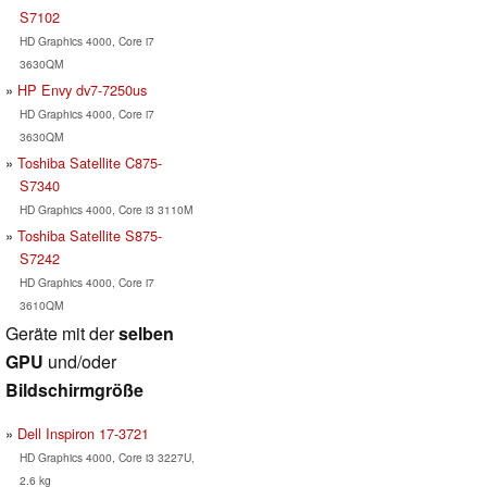
S7102
HD Graphics 4000, Core i7
3630QM
HP Envy dv7-7250us
HD Graphics 4000, Core i7
3630QM
Toshiba Satellite C875-
S7340
HD Graphics 4000, Core i3 3110M
Toshiba Satellite S875-
S7242
HD Graphics 4000, Core i7
3610QM
Geräte mit der
selben
GPU
und/oder
Bildschirmgröße
Dell Inspiron 17-3721
HD Graphics 4000, Core i3 3227U,
2.6 kg