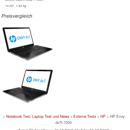
14.00", 1.63 kg
Preisvergleich
>
Notebook Test, Laptop Test und News
>
Externe Tests
>
HP
> HP Envy
dv7t-7200