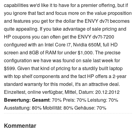
capabilities we'd like it to have for a premier offering, but if
you ignore that fact and focus more on the value proposition
and features you get for the dollar the ENVY dv7t becomes
quite appealing. If you take advantage of sale pricing and
HP coupons you can often get the ENVY dv7t-7200
configured with an Intel Core i7, Nvidia 650M, full HD
screen and 8GB of RAM for under $1,000. The precise
configuration we have was found on sale last week for
$599. Given that kind of pricing for a sturdily built laptop
with top shelf components and the fact HP offers a 2-year
standard warranty for this model, it's an attractive deal.
Einzeltest, online verfügbar, Mittel, Datum: 20.12.2012
Bewertung:
Gesamt
: 70% Preis: 70% Leistung: 70%
Ausstattung: 80% Mobilität: 80% Gehäuse: 70%
Kommentar