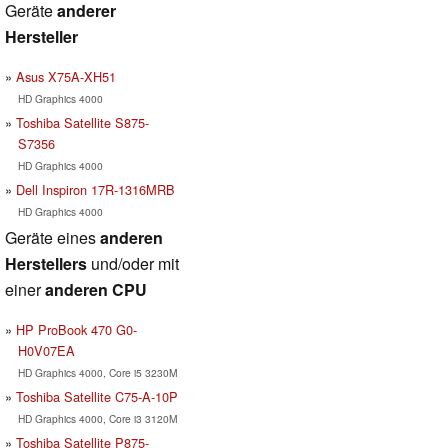
Geräte
anderer
Hersteller
Asus X75A-XH51
HD Graphics 4000
Toshiba Satellite S875-
S7356
HD Graphics 4000
Dell Inspiron 17R-1316MRB
HD Graphics 4000
Geräte eines
anderen
Herstellers
und/oder mit
einer
anderen CPU
HP ProBook 470 G0-
H0V07EA
HD Graphics 4000, Core i5 3230M
Toshiba Satellite C75-A-10P
HD Graphics 4000, Core i3 3120M
Toshiba Satellite P875-