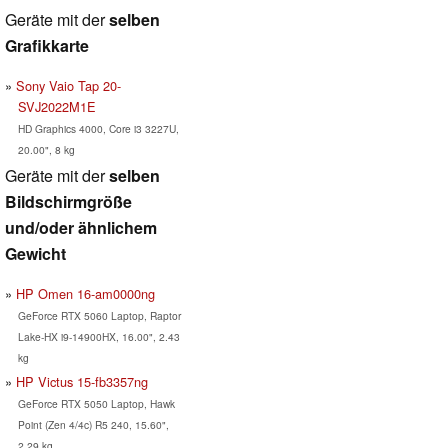
Geräte mit der
selben
Grafikkarte
Sony Vaio Tap 20-
SVJ2022M1E
HD Graphics 4000, Core i3 3227U,
20.00", 8 kg
Geräte mit der
selben
Bildschirmgröße
und/oder ähnlichem
Gewicht
HP Omen 16-am0000ng
GeForce RTX 5060 Laptop, Raptor
Lake-HX i9-14900HX, 16.00", 2.43
kg
HP Victus 15-fb3357ng
GeForce RTX 5050 Laptop, Hawk
Point (Zen 4/4c) R5 240, 15.60",
2.29 kg