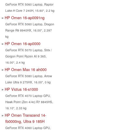
GeForce RTX 5060 Laptop, Raptor
Lake-H Core 7 240H, 15.60", 2.2 kg
HP Omen 16-ap0091ng
GeForce RTX 5060 Laptop, Dragon
Range R9 8940HX, 16.00", 2.397
kg
HP Omen 16-ap0000
GeForce RTX 5070 Laptop, Strix /
Gorgon Point Ryzen AI 9 365,
16.00", 2.4 kg
HP Omen Max 16 ah000
GeForce RTX 5080 Laptop, Arrow
Lake Ultra 9 275HX, 16.00", 0 kg
HP Victus 16-s1000
GeForce RTX 4070 Laptop GPU,
Hawk Point (Zen 4/4c) R7 8845HS,
16.10", 2.33 kg
HP Omen Transcend 14-
fb0000ng, Ultra 9 185H
GeForce RTX 4060 Laptop GPU,