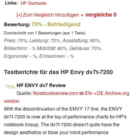
Links
HP Startseite
» vergleiche
0
[+] Zum Vergleich hinzufügen
70%
- Befriedigend
Bewertung:
Durchschnitt von
1
Bewertungen (aus
1
Tests)
Preis: 70%, Leistung: 70%, Ausstattung: 80%,
Bildschirm: - % Mobilität: 80%, Gehäuse: 70%,
Ergonomie: - %, Emissionen: - %
Testberichte für das HP Envy dv7t-7200
HP ENVY dv7 Review
70%
Quelle:
Notebookreview.com
EN→DE
Archive.org
version
With the discontinuation of the ENVY 17 line, the ENVY
dv7t-7200 is now at the top of performance charts for HP's
notebook lineup. The dv7t-7200 doesn't quite have the
design aesthetics or blow your mind performance