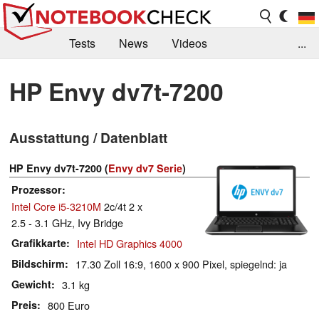
Tests
News
Videos
...
Benchmarks & Tech
Externe Tests
HP Envy dv7t-7200
Kaufberatung
Deals
Suche
Jobs
Ausstattung / Datenblatt
Forum
HP Envy dv7t-7200 (
Envy dv7 Serie
)
Prozessor
Intel Core i5-3210M
2c/4t 2 x
2.5 - 3.1 GHz, Ivy Bridge
Grafikkarte
Intel HD Graphics 4000
Bildschirm
17.30 Zoll 16:9, 1600 x 900 Pixel, spiegelnd: ja
Gewicht
3.1 kg
Preis
800 Euro