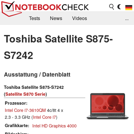
Tests
News
Videos
...
Benchmarks & Tech
Externe Tests
Toshiba Satellite S875-
Kaufberatung
Deals
Suche
Jobs
S7242
Forum
Ausstattung / Datenblatt
Toshiba Satellite S875-S7242
(
Satellite S870 Serie
)
Prozessor
Intel Core i7-3610QM
4c/8t 4 x
2.3 - 3.3 GHz (
Intel Core i7
)
Grafikkarte
Intel HD Graphics 4000