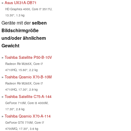
Asus UX31A-DB71
HD Graphics 4000, Core i7 3517U,
13.30", 1.3 kg
Geräte mit der
selben
Bildschirmgröße
und/oder ähnlichem
Gewicht
Toshiba Satellite P50-B-10V
Radeon R9 M265X, Core i7
4710HQ, 15.60", 2.2 kg
Toshiba Qosmio X70-B-10M
Radeon R9 M265X, Core i7
4710HQ, 17.30", 2.9 kg
Toshiba Satellite C75-A-144
GeForce 710M, Core i3 4000M,
17.30", 2.8 kg
Toshiba Qosmio X70-A-114
GeForce GTX 770M, Core i7
4700MQ, 17.30", 3.6 kg