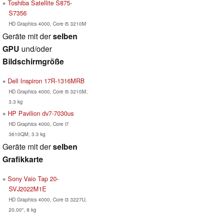
Toshiba Satellite S875-
S7356
HD Graphics 4000, Core i5 3210M
Geräte mit der
selben
GPU
und/oder
Bildschirmgröße
Dell Inspiron 17R-1316MRB
HD Graphics 4000, Core i5 3210M,
3.3 kg
HP Pavilion dv7-7030us
HD Graphics 4000, Core i7
3610QM, 3.3 kg
Geräte mit der
selben
Grafikkarte
Sony Vaio Tap 20-
SVJ2022M1E
HD Graphics 4000, Core i3 3227U,
20.00", 8 kg