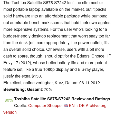
The Toshiba Satellite S875-S7242 isn't the slimmest or
most portable laptop available on the market, but it packs
solid hardware into an affordable package while pumping
out admirable benchmark scores that hold their own against
more expensive systems. For the user who's looking for a
budget-friendly desktop replacement that won't stray too far
from the desk (or, more appropriately, the power outlet), it's
an overall solid choice. Otherwise, users with a bit more
cash to spare, though, should opt for the Editors' Choice HP
Envy 17 (2012), whose better battery life and more potent
feature set, like a true 1080p display and Blu-ray player,
justify the extra $150.
Einzeltest, online verfügbar, Kurz, Datum: 06.11.2012
Bewertung:
Gesamt
: 70%
Toshiba Satellite S875-S7242 Review and Ratings
80%
Quelle:
Computer Shopper
EN→DE
Archive.org
version