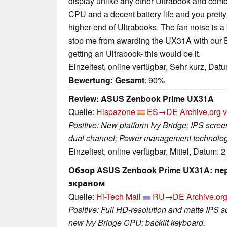
display unlike any other Ultrabook and comb
CPU and a decent battery life and you prett
higher-end of Ultrabooks. The fan noise is a 
stop me from awarding the UX31A with our Ed
getting an Ultrabook- this would be it.
Einzeltest, online verfügbar, Sehr kurz, Dat
Bewertung:
Gesamt
: 90%
Review: ASUS Zenbook Prime UX31A
Quelle:
Hispazone
ES→DE
Archive.org 
Positive: New platform Ivy Bridge; IPS scree
dual channel; Power management technolog
Einzeltest, online verfügbar, Mittel, Datum: 
Обзор ASUS Zenbook Prime UX31A: пер
экраном
Quelle:
Hi-Tech Mail
RU→DE
Archive.org
Positive: Full HD-resolution and matte IPS s
new Ivy Bridge CPU; backlit keyboard.