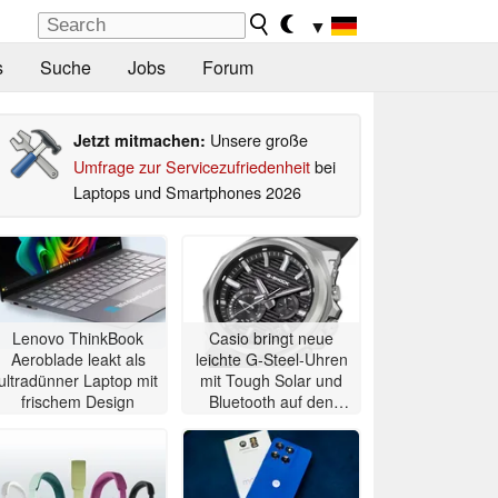
▼
s
Suche
Jobs
Forum
Unsere große
Jetzt mitmachen:
Umfrage zur Servicezufriedenheit
bei
Laptops und Smartphones 2026
Lenovo ThinkBook
Casio bringt neue
Aeroblade leakt als
leichte G-Steel-Uhren
ultradünner Laptop mit
mit Tough Solar und
frischem Design
Bluetooth auf den
Markt