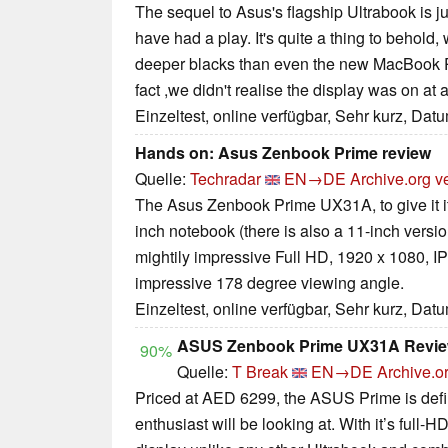
The sequel to Asus's flagship Ultrabook is j
have had a play. It's quite a thing to behold
deeper blacks than even the new MacBook Pro
fact ,we didn't realise the display was on at al
Einzeltest, online verfügbar, Sehr kurz, Dat
Hands on: Asus Zenbook Prime review
Quelle:
Techradar
EN→DE
Archive.org v
The Asus Zenbook Prime UX31A, to give it its
inch notebook (there is also a 11-inch vers
mightily impressive Full HD, 1920 x 1080, I
impressive 178 degree viewing angle.
Einzeltest, online verfügbar, Sehr kurz, Dat
ASUS Zenbook Prime UX31A Revi
90%
Quelle:
T Break
EN→DE
Archive.o
Priced at AED 6299, the ASUS Prime is defin
enthusiast will be looking at. With it’s full-H