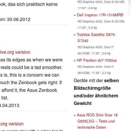
HD Graphics 4000, Core i5 3210M,
ok, das sich praktisch keine
17.30", 2.8 kg
Dell Inspiron 17R-1316MRB
tum: 30.06.2012
HD Graphics 4000, Core i5 3210M,
17.30", 3.3 kg
Toshiba Satellite S875-
S7242
HD Graphics 4000, Core i7
ive.org version
3610QM, 17.30", 2.8 kg
was its edges as when we were
HP Pavilion dv7-7030us
m rests could be a tad smoother.
HD Graphics 4000, Core i7
3610QM, 17.30", 3.3 kg
s is, this is a concern we can
Geräte mit der
selben
much the Zenbook gets right. If
Bildschirmgröße
n afford it, the Asus Zenbook
und/oder ähnlichem
ist.
Gewicht
23.04.2013
Asus ROG Strix Scar 18
G835LXG – Tests und
.org version
technische Daten