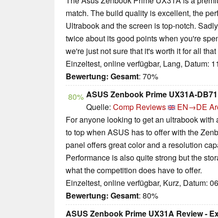
The Asus Zenbook Prime UX31A is a premium
match. The build quality is excellent, the per
Ultrabook and the screen is top-notch. Sadly,
twice about its good points when you're spe
we're just not sure that it's worth it for all t
Einzeltest, online verfügbar, Lang, Datum: 
Bewertung:
Gesamt
: 70%
ASUS Zenbook Prime UX31A-DB71 
80%
Quelle:
Comp Reviews
EN→DE
Ar
For anyone looking to get an ultrabook with a 
to top when ASUS has to offer with the Ze
panel offers great color and a resolution ca
Performance is also quite strong but the sto
what the competition does have to offer.
Einzeltest, online verfügbar, Kurz, Datum: 0
Bewertung:
Gesamt
: 80%
ASUS Zenbook Prime UX31A Review - Ex