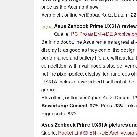
price as the Acer right now.
Vergleich, online verfügbar, Kurz, Datum: 2
Asus Zenbook Prime UX31A review
67%
Quelle:
PC Pro
EN→DE
Archive.or
Be in no doubt, the Asus remains a great al
display is as good as they come, the design
performance and battery life are without fault
competition: with rival models also deliverin
not the pixel-perfect display, for hundreds 
UX31A looks to have priced itself out of the m
ground.
Einzeltest, online verfügbar, Kurz, Datum: 1
Bewertung:
Gesamt
: 67% Preis: 33% Leis
Ergonomie: 83%
Asus Zenbook Prime UX31A pictures an
Quelle:
Pocket Lint
EN→DE
Archive.org 