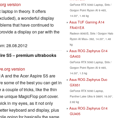
org version
GeForce RTX 5060 Laptop, Strix /
Gorgon Point Ryzen AI 9 465,
top in theory. It offers
14.00", 1.46 kg
xcluded), a wonderful display
Asus TUF Gaming A14
roblems that have continued to
FA401EA
 provide a display on par with the
Radeon 8060S, Strix / Gorgon Halo
Ryzen AI Max+ 392, 14.00", 1.48
kg
tum: 28.08.2012
Asus ROG Zephyrus G14
re S5 – premium ultrabooks
GA403
GeForce RTX 5060 Laptop, Strix /
Gorgon Point Ryzen AI 9 465,
ve.org version
14.00", 1.5 kg
1A and the Acer Aspire S5 are
Asus ROG Zephyrus Duo
re some of the best you can get in
GX651
 couple of tricks, like the thin
GeForce RTX 5090 Laptop,
the unique MagicFlop port cover.
Panther Lake Ultra 9 386H, 16.00",
2.82 kg
ick in my eyes, as it not only
Asus ROG Zephyrus G14
better keyboard and display, plus
GU405
while going for basically the same