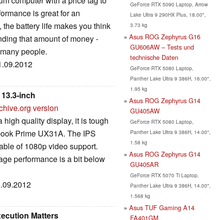
 computer with a price tag to
GeForce RTX 5090 Laptop, Arrow
formance is great for an
Lake Ultra 9 290HX Plus, 18.00",
 the battery life makes you think
3.73 kg
Asus ROG Zephyrus G16
nding that amount of money -
GU606AW – Tests und
hat many people.
technische Daten
11.09.2012
GeForce RTX 5080 Laptop,
Panther Lake Ultra 9 386H, 16.00",
1.95 kg
13.3-inch
Asus ROG Zephyrus G14
chive.org version
GU405AW
high quality display, it is tough
GeForce RTX 5080 Laptop,
nbook Prime UX31A. The IPS
Panther Lake Ultra 9 386H, 14.00",
1.58 kg
pable of 1080p video support.
Asus ROG Zephyrus G14
rage performance is a bit below
GU405AR
GeForce RTX 5070 Ti Laptop,
6.09.2012
Panther Lake Ultra 9 386H, 14.00",
1.568 kg
Asus TUF Gaming A14
ecution Matters
FA401GM