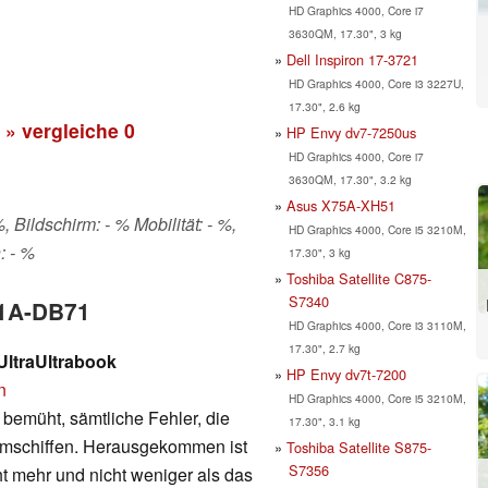
HD Graphics 4000, Core i7
3630QM, 17.30", 3 kg
Dell Inspiron 17-3721
HD Graphics 4000, Core i3 3227U,
17.30", 2.6 kg
» vergleiche
0
HP Envy dv7-7250us
HD Graphics 4000, Core i7
3630QM, 17.30", 3.2 kg
Asus X75A-XH51
 Bildschirm: - % Mobilität: - %,
HD Graphics 4000, Core i5 3210M,
: - %
17.30", 3 kg
Toshiba Satellite C875-
S7340
31A-DB71
HD Graphics 4000, Core i3 3110M,
17.30", 2.7 kg
ltraUltrabook
HP Envy dv7t-7200
n
HD Graphics 4000, Core i5 3210M,
emüht, sämtliche Fehler, die
17.30", 3.1 kg
umschiffen. Herausgekommen ist
Toshiba Satellite S875-
S7356
t mehr und nicht weniger als das