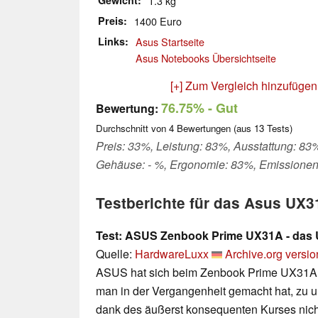
Gewicht
1.3 kg
Preis
1400 Euro
Links
Asus Startseite
Asus Notebooks Übersichtseite
[+] Zum Vergleich hinzufügen
76.75%
- Gut
Bewertung:
Durchschnitt von
4
Bewertungen (aus
13
Tests)
Preis: 33%, Leistung: 83%, Ausstattung: 83%,
Gehäuse: - %, Ergonomie: 83%, Emissionen
Testberichte für das Asus UX
Test: ASUS Zenbook Prime UX31A - das U
Quelle:
HardwareLuxx
Archive.org versio
ASUS hat sich beim Zenbook Prime UX31A b
man in der Vergangenheit gemacht hat, zu 
dank des äußerst konsequenten Kurses nich