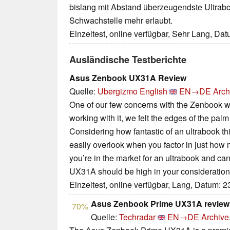
bislang mit Abstand überzeugendste Ultrabo
Schwachstelle mehr erlaubt.
Einzeltest, online verfügbar, Sehr Lang, Da
Ausländische Testberichte
Asus Zenbook UX31A Review
Quelle:
Ubergizmo English
EN→DE
Arch
One of our few concerns with the Zenbook 
working with it, we felt the edges of the pal
Considering how fantastic of an ultrabook thi
easily overlook when you factor in just how 
you’re in the market for an ultrabook and ca
UX31A should be high in your consideration l
Einzeltest, online verfügbar, Lang, Datum: 
Asus Zenbook Prime UX31A review
70%
Quelle:
Techradar
EN→DE
Archive