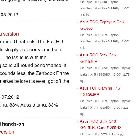
GeForce RTX 5060 Laptop,
Panther Lake Ultra 9 386H, 14.00",
2.08.2012
1.5 kg
Asus ROG Zephyrus G16
GU606
g version
GeForce RTX 5070 Laptop,
l-round Ultrabook. The Full HD
Panther Lake Ultra 9 386H, 16.00",
0 kg
 is simply gorgeous, and both
Asus ROG Strix G16
. The issue is with the
G615JHR
g solid all-round performance, if
GeForce RTX 5050 Laptop, Raptor
of pounds less, the Zenbook Prime
Lake-HX i5-13450HX, 16.00", 2.73
arket before it's even got off the
kg
Asus TUF Gaming F16
FX608JPR
2.07.2012
GeForce RTX 5070 Laptop, Raptor
tung: 83% Ausstattung: 83%
Lake-HX i7-14650HX, 16.00", 2.2
kg
Asus ROG Strix G16
d hands-on
G615LR, Core 7 255HX
version
GeForce RTX 5070 Ti Laptop,