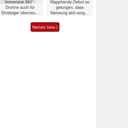
Immersive 360°-
Klapphandy-Debut so
Drohne auch für
gelungen, dass
Einsteiger überzeugt
Samsung sich sorgen
mit Einschränkungen
muss? – Razr Fold
Smartphone im Test
Nächste Seite ⟩