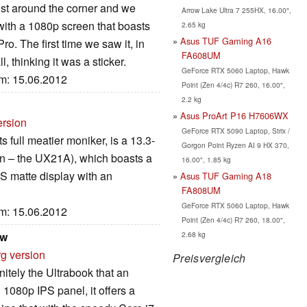
ust around the corner and we
Arrow Lake Ultra 7 255HX, 16.00",
, with a 1080p screen that boasts
2.65 kg
Asus TUF Gaming A16
. The first time we saw it, in
FA608UM
l, thinking it was a sticker.
GeForce RTX 5060 Laptop, Hawk
um: 15.06.2012
Point (Zen 4/4c) R7 260, 16.00",
2.2 kg
Asus ProArt P16 H7606WX
ersion
GeForce RTX 5090 Laptop, Strix /
 full meatier moniker, is a 13.3-
Gorgon Point Ryzen AI 9 HX 370,
ion – the UX21A), which boasts a
16.00", 1.85 kg
PS matte display with an
Asus TUF Gaming A18
FA808UM
GeForce RTX 5060 Laptop, Hawk
um: 15.06.2012
Point (Zen 4/4c) R7 260, 18.00",
2.68 kg
ew
rg version
Preisvergleich
itely the Ultrabook that an
D 1080p IPS panel, it offers a