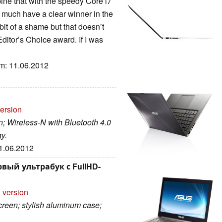
ine that with the speedy Core i7
y much have a clear winner in the
bit of a shame but that doesn’t
itor’s Choice award. If I was
um: 11.06.2012
version
n; Wireless-N with Bluetooth 4.0
y.
21.06.2012
вый ультрабук с FullHD-
 version
creen; stylish aluminum case;