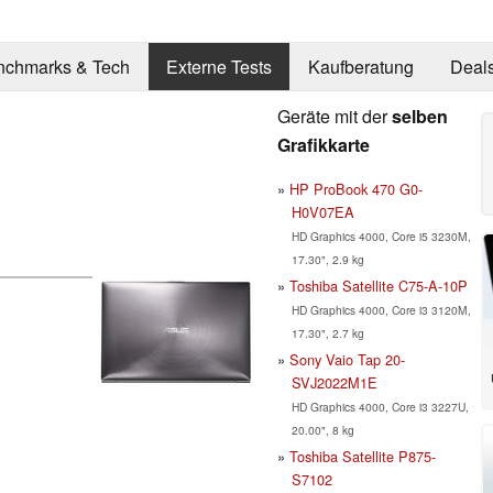
nchmarks & Tech
Externe Tests
Kaufberatung
Deal
Geräte mit der
selben
Grafikkarte
HP ProBook 470 G0-
H0V07EA
HD Graphics 4000, Core i5 3230M,
17.30", 2.9 kg
Toshiba Satellite C75-A-10P
HD Graphics 4000, Core i3 3120M,
17.30", 2.7 kg
Sony Vaio Tap 20-
SVJ2022M1E
HD Graphics 4000, Core i3 3227U,
20.00", 8 kg
Toshiba Satellite P875-
S7102