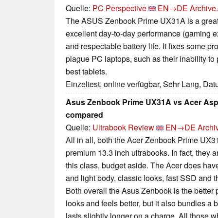
Quelle:
PC Perspective
EN→DE
Archive.
The ASUS Zenbook Prime UX31A is a great lap
excellent day-to-day performance (gaming e
and respectable battery life. It fixes some p
plague PC laptops, such as their inability to
best tablets.
Einzeltest, online verfügbar, Sehr Lang, Da
Asus Zenbook Prime UX31A vs Acer Aspi
compared
Quelle:
Ultrabook Review
EN→DE
Archi
All in all, both the Acer Zenbook Prime UX3
premium 13.3 inch ultrabooks. In fact, they a
this class, budget aside. The Acer does have a
and light body, classic looks, fast SSD and 
Both overall the Asus Zenbook is the better p
looks and feels better, but it also bundles a 
lasts slightly longer on a charge. All those 