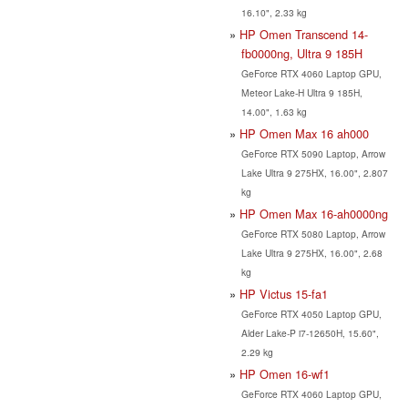
16.10", 2.33 kg
HP Omen Transcend 14-
fb0000ng, Ultra 9 185H
GeForce RTX 4060 Laptop GPU,
Meteor Lake-H Ultra 9 185H,
14.00", 1.63 kg
HP Omen Max 16 ah000
GeForce RTX 5090 Laptop, Arrow
Lake Ultra 9 275HX, 16.00", 2.807
kg
HP Omen Max 16-ah0000ng
GeForce RTX 5080 Laptop, Arrow
Lake Ultra 9 275HX, 16.00", 2.68
kg
HP Victus 15-fa1
GeForce RTX 4050 Laptop GPU,
Alder Lake-P i7-12650H, 15.60",
2.29 kg
HP Omen 16-wf1
GeForce RTX 4060 Laptop GPU,