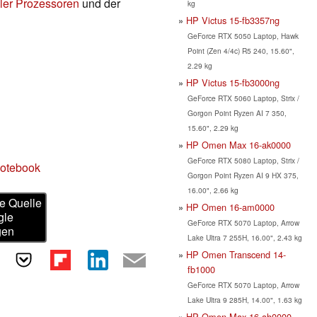
ler Prozessoren
und der
kg
HP Victus 15-fb3357ng
GeForce RTX 5050 Laptop, Hawk
Point (Zen 4/4c) R5 240, 15.60",
2.29 kg
HP Victus 15-fb3000ng
GeForce RTX 5060 Laptop, Strix /
Gorgon Point Ryzen AI 7 350,
15.60", 2.29 kg
HP Omen Max 16-ak0000
GeForce RTX 5080 Laptop, Strix /
Notebook
Gorgon Point Ryzen AI 9 HX 375,
16.00", 2.66 kg
e Quelle
HP Omen 16-am0000
gle
GeForce RTX 5070 Laptop, Arrow
gen
Lake Ultra 7 255H, 16.00", 2.43 kg
HP Omen Transcend 14-
fb1000
GeForce RTX 5070 Laptop, Arrow
Lake Ultra 9 285H, 14.00", 1.63 kg
HP Omen Max 16-ah0000