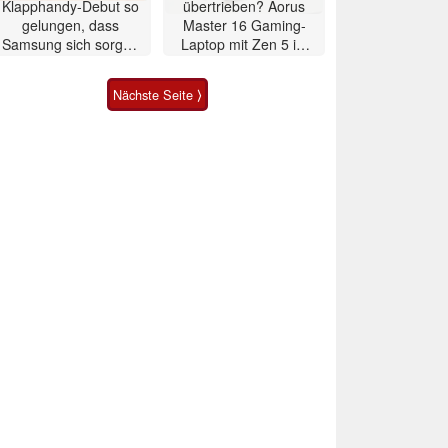
Klapphandy-Debut so
übertrieben? Aorus
gelungen, dass
Master 16 Gaming-
Samsung sich sorgen
Laptop mit Zen 5 im
muss? – Razr Fold
Test
Smartphone im Test
Nächste Seite ⟩