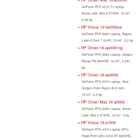
GeForce RTX 5070 Ti Laptop,
Arrow Lake Ultra 9 275HX, 16.00",
2.68 kg
HP Victus 15-fa2000na
GeForce RTX 5060 Laptop, Raptor
Lake-H Core 7 240H, 15.60", 2.2 kg
HP Omen 16-ap0091ng
GeForce RTX 5060 Laptop, Dragon
Range R9 8940HX, 16.00", 2.397
kg
HP Omen 16-ap0000
GeForce RTX 5070 Laptop, Strix /
Gorgon Point Ryzen AI 9 365,
16.00", 2.4 kg
HP Omen Max 16 ah000
GeForce RTX 5080 Laptop, Arrow
Lake Ultra 9 275HX, 16.00", 0 kg
HP Victus 16-s1000
GeForce RTX 4070 Laptop GPU,
Hawk Point (Zen 4/4c) R7 8845HS,