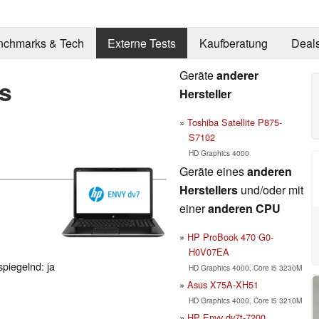
nchmarks & Tech
Externe Tests
Kaufberatung
Deal
Geräte
anderer
s
Hersteller
Toshiba Satellite P875-
S7102
HD Graphics 4000
Geräte eines
anderen
Herstellers
und/oder mit
einer
anderen CPU
HP ProBook 470 G0-
H0V07EA
spiegelnd: ja
HD Graphics 4000, Core i5 3230M
Asus X75A-XH51
HD Graphics 4000, Core i5 3210M
HP Envy dv7t-7200