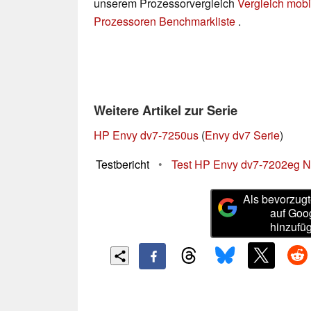
unserem Prozessorvergleich
Vergleich mobi
Prozessoren Benchmarkliste
.
Weitere Artikel zur Serie
HP Envy dv7-7250us
(
Envy dv7 Serie
)
Testbericht
•
Test HP Envy dv7-7202eg 
Als bevorzugt
auf Goo
hinzufü