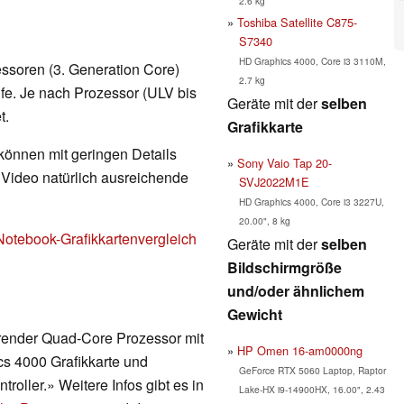
2.6 kg
Toshiba Satellite C875-
S7340
HD Graphics 4000, Core i3 3110M,
zessoren (3. Generation Core)
2.7 kg
ufe. Je nach Prozessor (ULV bis
Geräte mit der
selben
t.
Grafikkarte
 können mit geringen Details
Sony Vaio Tap 20-
d Video natürlich ausreichende
SVJ2022M1E
HD Graphics 4000, Core i3 3227U,
20.00", 8 kg
Notebook-Grafikkartenvergleich
Geräte mit der
selben
Bildschirmgröße
und/oder ähnlichem
Gewicht
ierender Quad-Core Prozessor mit
HP Omen 16-am0000ng
cs 4000 Grafikkarte und
GeForce RTX 5060 Laptop, Raptor
oller.» Weitere Infos gibt es in
Lake-HX i9-14900HX, 16.00", 2.43