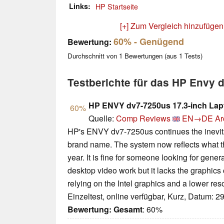
Links
HP Startseite
[+] Zum Vergleich hinzufügen
60%
- Genügend
Bewertung:
Durchschnitt von
1
Bewertungen (aus
1
Tests)
Testberichte für das HP Envy 
HP ENVY dv7-7250us 17.3-inch La
60%
Quelle:
Comp Reviews
EN→DE
Ar
HP's ENVY dv7-7250us continues the inevita
brand name. The system now reflects what t
year. It is fine for someone looking for gene
desktop video work but it lacks the graphics 
relying on the Intel graphics and a lower reso
Einzeltest, online verfügbar, Kurz, Datum: 2
Bewertung:
Gesamt
: 60%