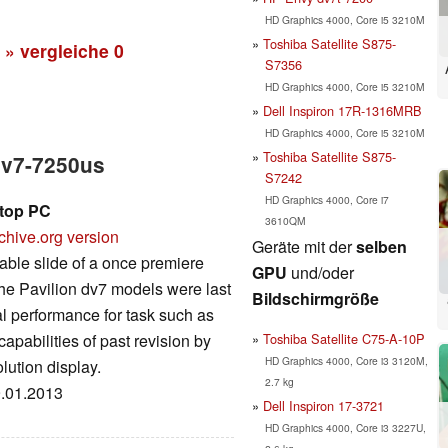
HD Graphics 4000, Core i5 3210M
Toshiba Satellite S875-
» vergleiche
0
S7356
HD Graphics 4000, Core i5 3210M
Dell Inspiron 17R-1316MRB
HD Graphics 4000, Core i5 3210M
Toshiba Satellite S875-
dv7-7250us
S7242
HD Graphics 4000, Core i7
ptop PC
3610QM
chive.org version
Geräte mit der
selben
ble slide of a once premiere
GPU
und/oder
he Pavilion dv7 models were last
Bildschirmgröße
ral performance for task such as
Toshiba Satellite C75-A-10P
capabilities of past revision by
HD Graphics 4000, Core i3 3120M,
lution display.
2.7 kg
9.01.2013
Dell Inspiron 17-3721
HD Graphics 4000, Core i3 3227U,