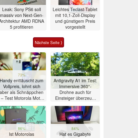
Leak: Sony PS6 soll
Leichtes Teclast-Tablet
massiv von Next-Gen-
mit 10,1-Zoll-Display
Architektur AMD RDNA
und günstigem Preis
5 profitieren
vorgestellt
Nächste Seite ⟩
73%
Handy enttäuscht zum
Antigravity A1 im Test:
Vollpreis, lohnt sich
Immersive 360°-
aber als Schnäppchen
Drohne auch für
– Test Motorola Moto
Einsteiger überzeugt
G47 Smartphone
mit Einschränkungen
86%
84%
Ist Motorolas
Hat es Gigabyte