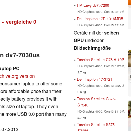
HP Envy dv7t-7200
HD Graphics 4000, Core i5 3210M
Dell Inspiron 17R-1316MRB
» vergleiche
0
HD Graphics 4000, Core i5 3210M
Geräte mit der
selben
GPU
und/oder
Bildschirmgröße
ion dv7-7030us
Toshiba Satellite C75-A-10P
HD Graphics 4000, Core i3 3120M,
Laptop PC
2.7 kg
chive.org version
Dell Inspiron 17-3721
 consumer laptop to offer some
HD Graphics 4000, Core i3 3227U,
e affordable price than their
2.6 kg
acity battery provides it with
Toshiba Satellite C875-
S7340
his size of laptop. They even
HD Graphics 4000, Core i3 3110M,
 one more USB 3.0 port than many
2.7 kg
Toshiba Satellite S875-
3.07.2012
S7356