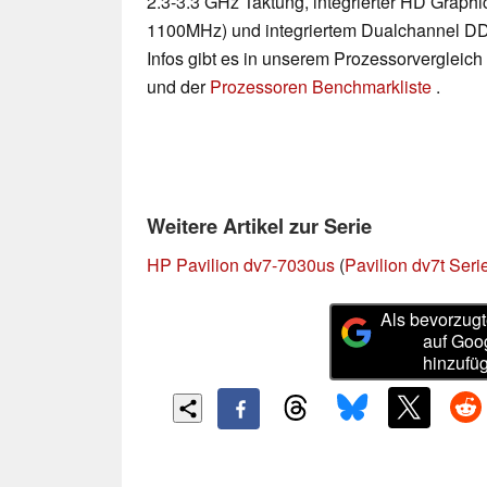
2.3-3.3 GHz Taktung, integrierter HD Graphi
1100MHz) und integriertem Dualchannel DDR
Infos gibt es in unserem Prozessorvergleich
und der
Prozessoren Benchmarkliste
.
Weitere Artikel zur Serie
HP Pavilion dv7-7030us
(
Pavilion dv7t Seri
Als bevorzugt
auf Goo
hinzufü