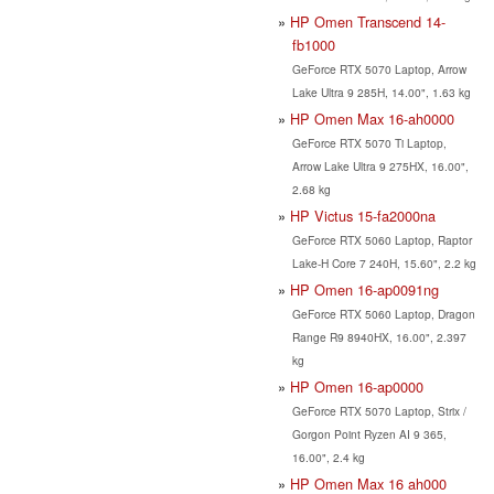
HP Omen Transcend 14-
fb1000
GeForce RTX 5070 Laptop, Arrow
Lake Ultra 9 285H, 14.00", 1.63 kg
HP Omen Max 16-ah0000
GeForce RTX 5070 Ti Laptop,
Arrow Lake Ultra 9 275HX, 16.00",
2.68 kg
HP Victus 15-fa2000na
GeForce RTX 5060 Laptop, Raptor
Lake-H Core 7 240H, 15.60", 2.2 kg
HP Omen 16-ap0091ng
GeForce RTX 5060 Laptop, Dragon
Range R9 8940HX, 16.00", 2.397
kg
HP Omen 16-ap0000
GeForce RTX 5070 Laptop, Strix /
Gorgon Point Ryzen AI 9 365,
16.00", 2.4 kg
HP Omen Max 16 ah000