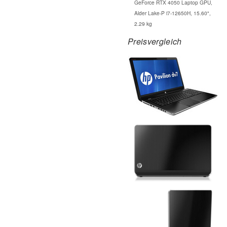
GeForce RTX 4050 Laptop GPU,
Alder Lake-P i7-12650H, 15.60",
2.29 kg
Preisvergleich