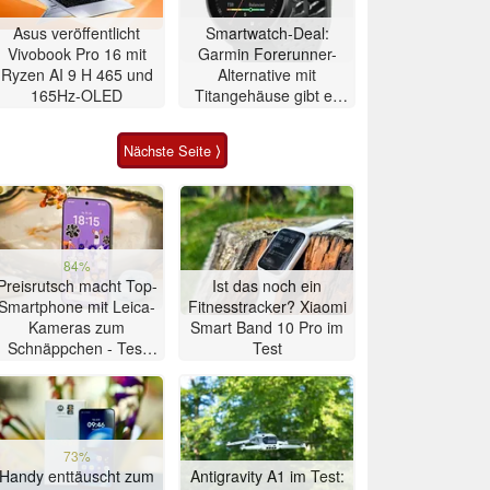
Asus veröffentlicht
Smartwatch-Deal:
Vivobook Pro 16 mit
Garmin Forerunner-
Ryzen AI 9 H 465 und
Alternative mit
165Hz-OLED
Titangehäuse gibt es
zum Allzeit-Bestpreis
Nächste Seite ⟩
84%
Preisrutsch macht Top-
Ist das noch ein
Smartphone mit Leica-
Fitnesstracker? Xiaomi
Kameras zum
Smart Band 10 Pro im
Schnäppchen - Test
Test
Xiaomi 17T
73%
Handy enttäuscht zum
Antigravity A1 im Test: