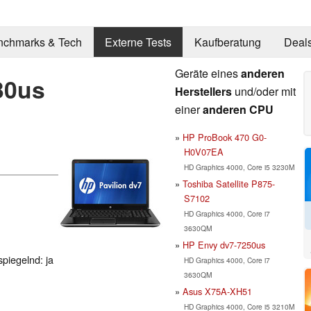
nchmarks & Tech
Externe Tests
Kaufberatung
Deal
Geräte eines
anderen
30us
Herstellers
und/oder mit
einer
anderen CPU
HP ProBook 470 G0-
H0V07EA
HD Graphics 4000, Core i5 3230M
Toshiba Satellite P875-
S7102
HD Graphics 4000, Core i7
3630QM
HP Envy dv7-7250us
spiegelnd: ja
HD Graphics 4000, Core i7
3630QM
Asus X75A-XH51
HD Graphics 4000, Core i5 3210M