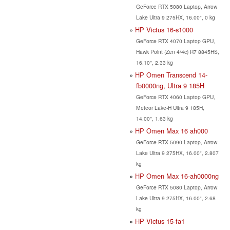
GeForce RTX 5080 Laptop, Arrow
Lake Ultra 9 275HX, 16.00", 0 kg
HP Victus 16-s1000
GeForce RTX 4070 Laptop GPU,
Hawk Point (Zen 4/4c) R7 8845HS,
16.10", 2.33 kg
HP Omen Transcend 14-
fb0000ng, Ultra 9 185H
GeForce RTX 4060 Laptop GPU,
Meteor Lake-H Ultra 9 185H,
14.00", 1.63 kg
HP Omen Max 16 ah000
GeForce RTX 5090 Laptop, Arrow
Lake Ultra 9 275HX, 16.00", 2.807
kg
HP Omen Max 16-ah0000ng
GeForce RTX 5080 Laptop, Arrow
Lake Ultra 9 275HX, 16.00", 2.68
kg
HP Victus 15-fa1