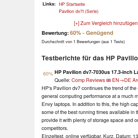
Links
HP Startseite
Pavilion dv7t (Serie)
[+] Zum Vergleich hinzufügen
60%
- Genügend
Bewertung:
Durchschnitt von
1
Bewertungen (aus
1
Tests)
Testberichte für das HP Pavil
HP Pavilion dv7-7030us 17.3-inch 
60%
Quelle:
Comp Reviews
EN→DE
Ar
HP's Pavilion dv7 continues the trend of the
general computing performance at a much mor
Envy laptops. In addition to this, the high cap
some of the best running times available in t
provide it with plenty of storage space and
competitors.
Einzeltest, online verfügbar, Kurz, Datum: 1