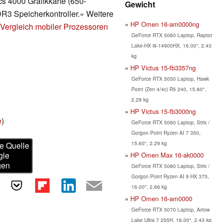
cs 4000 Grafikkarte (650-
Gewicht
3 Speicherkontroller.» Weitere
HP Omen 16-am0000ng
Vergleich mobiler Prozessoren
GeForce RTX 5060 Laptop, Raptor
Lake-HX i9-14900HX, 16.00", 2.43
kg
HP Victus 15-fb3357ng
GeForce RTX 5050 Laptop, Hawk
Point (Zen 4/4c) R5 240, 15.60",
2.29 kg
HP Victus 15-fb3000ng
e
)
GeForce RTX 5060 Laptop, Strix /
Gorgon Point Ryzen AI 7 350,
15.60", 2.29 kg
e Quelle
gle
HP Omen Max 16-ak0000
gen
GeForce RTX 5080 Laptop, Strix /
Gorgon Point Ryzen AI 9 HX 375,
16.00", 2.66 kg
HP Omen 16-am0000
GeForce RTX 5070 Laptop, Arrow
Lake Ultra 7 255H, 16.00", 2.43 kg