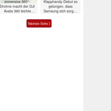
immersive 360°-
Klapphandy-Debut so
Drohne macht der DJI
gelungen, dass
Avata 360 leichte
Samsung sich sorgen
Konkurrenz
muss? – Razr Fold
Smartphone im Test
Nächste Seite ⟩