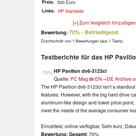
Preis
500 Euro
Links
HP Startseite
[+] Zum Vergleich hinzufügen
70%
- Befriedigend
Bewertung:
Durchschnitt von
1
Bewertungen (aus
1
Tests)
Testberichte für das HP Pavili
HP Pavilion dv6-3123cl
70%
Quelle:
PC Mag
EN→DE
Archive.o
The HP Pavilion dv6-3123cl isn't a standout 
features. However, with the big hard drive cap
aluminum-like design and lower price point,
meet the needs of the average consumer loo
Einzeltest, online verfügbar, Sehr kurz, Dat
Bewertung:
Gesamt
: 70%