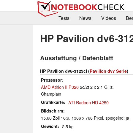
Tests
News
Videos
Be
HP Pavilion dv6-31
Ausstattung / Datenblatt
HP Pavilion dv6-3123cl (
Pavilion dv7 Serie
)
Prozessor
AMD Athlon II P320
2c/2t 2 x 2.1 GHz,
Champlain
Grafikkarte
ATI Radeon HD 4250
Bildschirm
15.60 Zoll 16:9, 1366 x 768 Pixel, spiegelnd: ja
Gewicht
2.5 kg