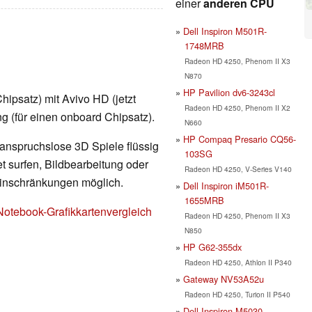
einer
anderen CPU
Dell Inspiron M501R-
1748MRB
Radeon HD 4250, Phenom II X3
N870
HP Pavilion dv6-3243cl
psatz) mit Avivo HD (jetzt
Radeon HD 4250, Phenom II X2
g (für einen onboard Chipsatz).
N660
HP Compaq Presario CQ56-
 anspruchslose 3D Spiele flüssig
103SG
t surfen, Bildbearbeitung oder
Radeon HD 4250, V-Series V140
Einschränkungen möglich.
Dell Inspiron iM501R-
1655MRB
Notebook-Grafikkartenvergleich
Radeon HD 4250, Phenom II X3
N850
HP G62-355dx
Radeon HD 4250, Athlon II P340
Gateway NV53A52u
Radeon HD 4250, Turion II P540
Dell Inspiron M5030