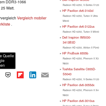
ertem DDR3-1066
Radeon HD 4250, V-Series V120
 25 Watt.
HP Pavilion dv6-3143cl
Radeon HD 4250, Turion II Ultra
rvergleich
Vergleich mobiler
M640
kliste
.
HP Pavilion dv6-3122us
Radeon HD 4250, Turion II M540
Dell Inspiron IM5030-
3413B3D
Radeon HD 4250, Athlon II P340
HP ProBook 6555b
e Quelle
Radeon HD 4250, Phenom II X3
gle
N830
gen
Toshiba Satellite C655D-
S5043
Radeon HD 4250, V-Series V120
HP Pavilion dv6-3055dx
Radeon HD 4250, Phenom II X4
N930
HP Pavilion dv6-3010us
Radeon HD 4250, Turion II P520