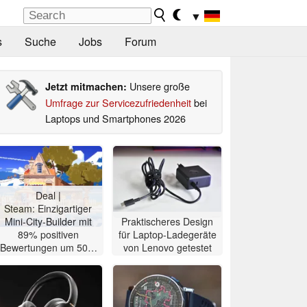
▼
s
Suche
Jobs
Forum
Unsere große
Jetzt mitmachen:
Umfrage zur Servicezufriedenheit
bei
Laptops und Smartphones 2026
Deal |
Steam: Einzigartiger
Mini-City-Builder mit
Praktischeres Design
89% positiven
für Laptop-Ladegeräte
Bewertungen um 50%
von Lenovo getestet
reduziert für 2,49 Euro