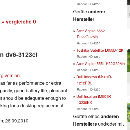
Radeon HD 4250
Geräte
anderer
Hersteller
» vergleiche
0
Acer Aspire 5552-
P322G32Mn
Radeon HD 4250
Toshiba Satellite L655D-12K
on dv6-3123cl
Radeon HD 4250
Acer Aspire 5551-P32G32Mn
Radeon HD 4250
rg version
Dell Inspiron iM501R-
as far as performance or extra
1212PBL
Radeon HD 4250
acity, good battery life, pleasant
Dell Inspiron iM501R-
 it should be adequate enough to
13230BK
king for a desktop replacement.
Radeon HD 4250
Geräte eines
anderen
um: 26.09.2010
Herstellers
und/oder mit