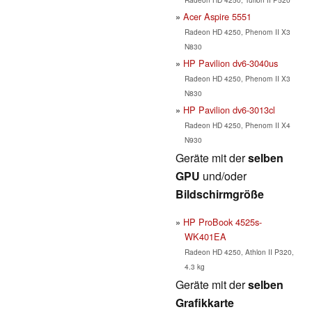
Acer Aspire 5551
Radeon HD 4250, Phenom II X3
N830
HP Pavilion dv6-3040us
Radeon HD 4250, Phenom II X3
N830
HP Pavilion dv6-3013cl
Radeon HD 4250, Phenom II X4
N930
Geräte mit der
selben
GPU
und/oder
Bildschirmgröße
HP ProBook 4525s-
WK401EA
Radeon HD 4250, Athlon II P320,
4.3 kg
Geräte mit der
selben
Grafikkarte