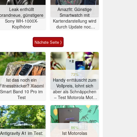
Leak enthüllt
Amazfit: Günstige
brandneue, günstigere
Smartwatch mit
Sony WH-1000X-
Kartendarstellung wird
Kopfhörer
durch Update noch
besser
Nächste Seite ⟩
73%
Ist das noch ein
Handy enttäuscht zum
Fitnesstracker? Xiaomi
Vollpreis, lohnt sich
Smart Band 10 Pro im
aber als Schnäppchen
Test
– Test Motorola Moto
G47 Smartphone
86%
Antigravity A1 im Test:
Ist Motorolas