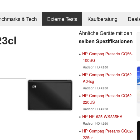
nchmarks & Tech
Externe Tests
Kaufberatung
Deal
Ähnliche Geräte mit den
23cl
selben Spezifikationen
HP Compaq Presario CQ56-
100SG
Radeon HD 4250
HP Compaq Presario CQ62-
A04sg
Radeon HD 4250
HP Compaq Presario CQ62-
220US
Radeon HD 4250
HP HP 625 WS835EA
Radeon HD 4250
HP Compaq Presario CQ62-
225nr