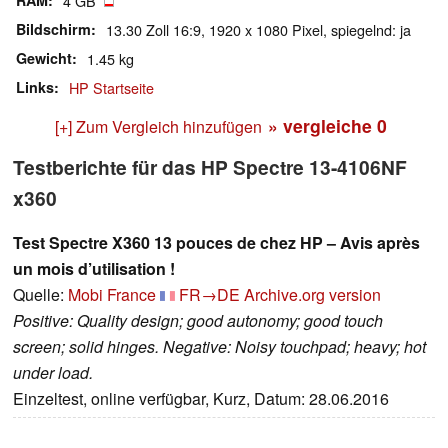
RAM
4 GB
Bildschirm
13.30 Zoll 16:9, 1920 x 1080 Pixel, spiegelnd: ja
Gewicht
1.45 kg
Links
HP Startseite
» vergleiche
0
[+] Zum Vergleich hinzufügen
Testberichte für das HP Spectre 13-4106NF
x360
Test Spectre X360 13 pouces de chez HP – Avis après
un mois d’utilisation !
Quelle:
Mobi France
FR→DE
Archive.org version
Positive: Quality design; good autonomy; good touch
screen; solid hinges. Negative: Noisy touchpad; heavy; hot
under load.
Einzeltest, online verfügbar, Kurz, Datum: 28.06.2016