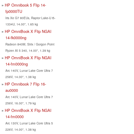
HP Omnibook 5 Flip 14-
fp0000TU
Iris Xe G7 80EUs, Raptor Lake-U i5-
1334U, 14.00", 1.65 kg
HP OmniBook X Flip NGAI
14-fk0000ng
Radeon 840M, Strix / Gorgon Point
Ryzen AI 5 340, 14.00", 1.39 kg
HP OmniBook X Flip NGAI
14-fm0000ng
Arc 140V, Lunar Lake Core Ultra 7
258V, 14.00", 1.38 kg
HP Omnibook 7 Flip 16-
au0000
Arc 140V, Lunar Lake Core Ultra 7
256V, 16.00", 1.79 kg
HP OmniBook X Flip NGAI
14-fm0000
Arc 130V, Lunar Lake Core Ultra 5
226V, 14.00", 1.38 kg