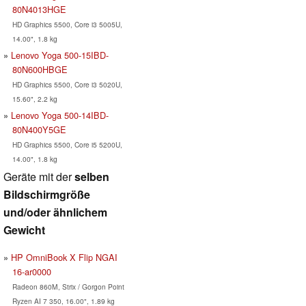
80N4013HGE
HD Graphics 5500, Core i3 5005U,
14.00", 1.8 kg
Lenovo Yoga 500-15IBD-
80N600HBGE
HD Graphics 5500, Core i3 5020U,
15.60", 2.2 kg
Lenovo Yoga 500-14IBD-
80N400Y5GE
HD Graphics 5500, Core i5 5200U,
14.00", 1.8 kg
Geräte mit der
selben
Bildschirmgröße
und/oder ähnlichem
Gewicht
HP OmniBook X Flip NGAI
16-ar0000
Radeon 860M, Strix / Gorgon Point
Ryzen AI 7 350, 16.00", 1.89 kg