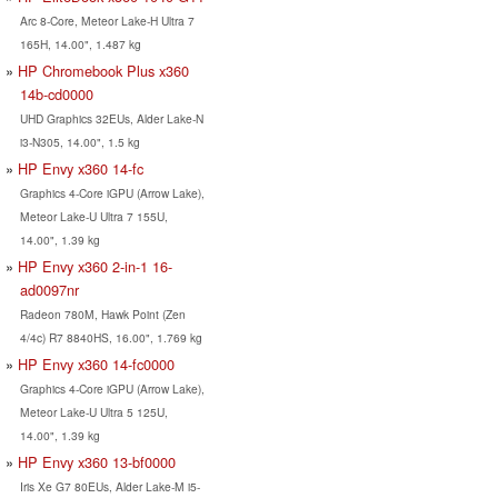
Arc 8-Core, Meteor Lake-H Ultra 7
165H, 14.00", 1.487 kg
HP Chromebook Plus x360
14b-cd0000
UHD Graphics 32EUs, Alder Lake-N
i3-N305, 14.00", 1.5 kg
HP Envy x360 14-fc
Graphics 4-Core iGPU (Arrow Lake),
Meteor Lake-U Ultra 7 155U,
14.00", 1.39 kg
HP Envy x360 2-in-1 16-
ad0097nr
Radeon 780M, Hawk Point (Zen
4/4c) R7 8840HS, 16.00", 1.769 kg
HP Envy x360 14-fc0000
Graphics 4-Core iGPU (Arrow Lake),
Meteor Lake-U Ultra 5 125U,
14.00", 1.39 kg
HP Envy x360 13-bf0000
Iris Xe G7 80EUs, Alder Lake-M i5-