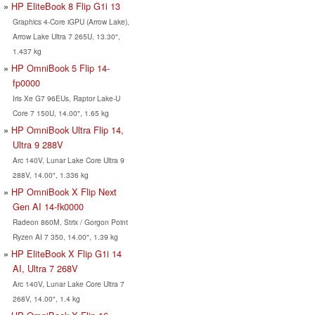
HP EliteBook 8 Flip G1i 13
Graphics 4-Core iGPU (Arrow Lake),
Arrow Lake Ultra 7 265U, 13.30",
1.437 kg
HP OmniBook 5 Flip 14-
fp0000
Iris Xe G7 96EUs, Raptor Lake-U
Core 7 150U, 14.00", 1.65 kg
HP OmniBook Ultra Flip 14,
Ultra 9 288V
Arc 140V, Lunar Lake Core Ultra 9
288V, 14.00", 1.336 kg
HP OmniBook X Flip Next
Gen AI 14-fk0000
Radeon 860M, Strix / Gorgon Point
Ryzen AI 7 350, 14.00", 1.39 kg
HP EliteBook X Flip G1i 14
AI, Ultra 7 268V
Arc 140V, Lunar Lake Core Ultra 7
268V, 14.00", 1.4 kg