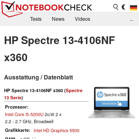
Tests
News
Videos
...
Benchmarks & Tech
Externe Tests
HP Spectre 13-4106NF
Kaufberatung
Deals
Suche
Jobs
x360
Forum
Ausstattung / Datenblatt
HP Spectre 13-4106NF x360 (
Spectre
13 Serie
)
Prozessor
Intel Core i5-5200U
2c/4t 2 x
2.2 - 2.7 GHz, Broadwell
Grafikkarte
Intel HD Graphics 5500