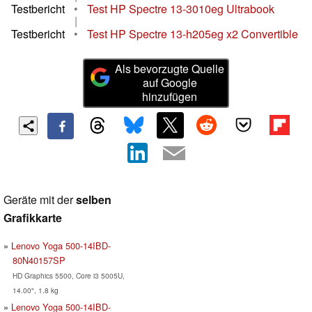
Testbericht
•
Test HP Spectre 13-3010eg Ultrabook
|
Testbericht
•
Test HP Spectre 13-h205eg x2 Convertible
Als bevorzugte Quelle
auf Google
hinzufügen
Geräte mit der
selben
Grafikkarte
Lenovo Yoga 500-14IBD-
80N40157SP
HD Graphics 5500, Core i3 5005U,
14.00", 1.8 kg
Lenovo Yoga 500-14IBD-