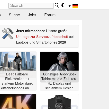
▼
s
Suche
Jobs
Forum
Unsere große
Jetzt mitmachen:
Umfrage zur Servicezufriedenheit
bei
Laptops und Smartphones 2026
Deal: Faltbare
Günstiges Alldocube-
Elektroroller mit
Tablet mit 8,8-Zoll-120-
starkem Motor dank
Hz-Display und
Gutscheincodes ab nur
schlankem Design
284 Euro
vorgestellt