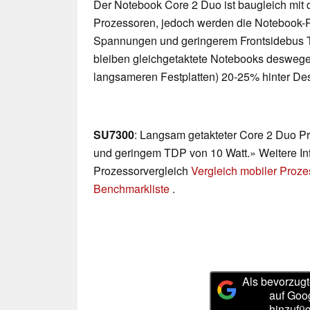
Der Notebook Core 2 Duo ist baugleich mit
Prozessoren, jedoch werden die Notebook-P
Spannungen und geringerem Frontsidebus Ta
bleiben gleichgetaktete Notebooks desweg
langsameren Festplatten) 20-25% hinter De
SU7300
: Langsam getakteter Core 2 Duo P
und geringem TDP von 10 Watt.» Weitere Inf
Prozessorvergleich
Vergleich mobiler Proz
Benchmarkliste
.
Als bevorzugt
auf Goo
hinzufü