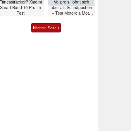
Fitnesstracker? Xiaomi
Vollpreis, lohnt sich
Smart Band 10 Pro im
aber als Schnäppchen
Test
– Test Motorola Moto
G47 Smartphone
Nächste Seite ⟩