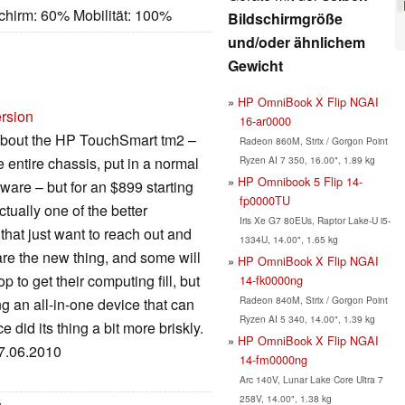
chirm: 60% Mobilität: 100%
Bildschirmgröße
und/oder ähnlichem
Gewicht
HP OmniBook X Flip NGAI
ersion
16-ar0000
about the HP TouchSmart tm2 –
Radeon 860M, Strix / Gorgon Point
Ryzen AI 7 350, 16.00", 1.89 kg
entire chassis, put in a normal
HP Omnibook 5 Flip 14-
are – but for an $899 starting
fp0000TU
ctually one of the better
Iris Xe G7 80EUs, Raptor Lake-U i5-
 that just want to reach out and
1334U, 14.00", 1.65 kg
 are the new thing, and some will
HP OmniBook X Flip NGAI
 to get their computing fill, but
14-fk0000ng
Radeon 840M, Strix / Gorgon Point
g an all-in-one device that can
Ryzen AI 5 340, 14.00", 1.39 kg
ce did its thing a bit more briskly.
HP OmniBook X Flip NGAI
27.06.2010
14-fm0000ng
Arc 140V, Lunar Lake Core Ultra 7
258V, 14.00", 1.38 kg