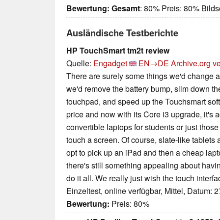
Bewertung:
Gesamt
: 80% Preis: 80% Bilds
Ausländische Testberichte
HP TouchSmart tm2t review
Quelle:
Engadget
EN→DE
Archive.org v
There are surely some things we'd change 
we'd remove the battery bump, slim down the 
touchpad, and speed up the Touchsmart softw
price and now with its Core i3 upgrade, it's a
convertible laptops for students or just those
touch a screen. Of course, slate-like tablets
opt to pick up an iPad and then a cheap laptop
there's still something appealing about havin
do it all. We really just wish the touch interfa
Einzeltest, online verfügbar, Mittel, Datum: 
Bewertung:
Preis: 80%