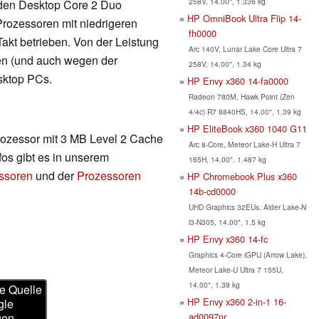
258V, 14.00", 1.336 kg
 den Desktop Core 2 Duo
HP OmniBook Ultra Flip 14-
rozessoren mit niedrigeren
fh0000
kt betrieben. Von der Leistung
Arc 140V, Lunar Lake Core Ultra 7
en (und auch wegen der
258V, 14.00", 1.34 kg
sktop PCs.
HP Envy x360 14-fa0000
Radeon 780M, Hawk Point (Zen
4/4c) R7 8840HS, 14.00", 1.39 kg
HP EliteBook x360 1040 G11
rozessor mit 3 MB Level 2 Cache
Arc 8-Core, Meteor Lake-H Ultra 7
os gibt es in unserem
165H, 14.00", 1.487 kg
essoren
und der
Prozessoren
HP Chromebook Plus x360
14b-cd0000
UHD Graphics 32EUs, Alder Lake-N
i3-N305, 14.00", 1.5 kg
HP Envy x360 14-fc
Graphics 4-Core iGPU (Arrow Lake),
Meteor Lake-U Ultra 7 155U,
14.00", 1.39 kg
e Quelle
HP Envy x360 2-in-1 16-
gle
ad0097nr
gen