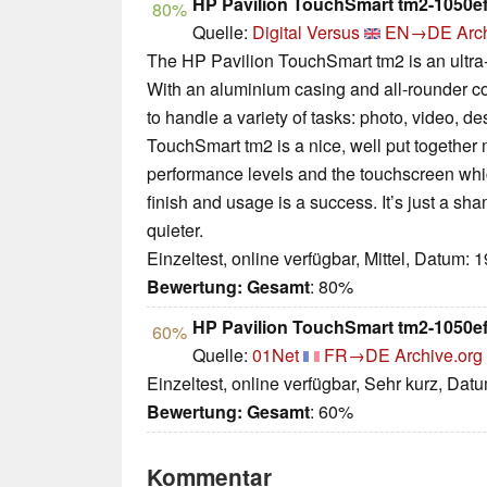
HP Pavilion TouchSmart tm2-1050e
80%
Quelle:
Digital Versus
EN→DE
Arc
The HP Pavilion TouchSmart tm2 is an ultra-
With an aluminium casing and all-rounder co
to handle a variety of tasks: photo, video, de
TouchSmart tm2 is a nice, well put together m
performance levels and the touchscreen whic
finish and usage is a success. It’s just a sham
quieter.
Einzeltest, online verfügbar, Mittel, Datum: 
Bewertung:
Gesamt
: 80%
HP Pavilion TouchSmart tm2-1050e
60%
Quelle:
01Net
FR→DE
Archive.org
Einzeltest, online verfügbar, Sehr kurz, Dat
Bewertung:
Gesamt
: 60%
Kommentar