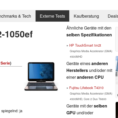
nchmarks & Tech
Externe Tests
Kaufberatung
Deal
Ähnliche Geräte mit den
-1050ef
selben Spezifikationen
HP TouchSmart tm2t
Graphics Media Accelerator (GMA)
4500MHD
Geräte eines
anderen
Serie
)
Herstellers
und/oder mit
einer
anderen CPU
Fujitsu Lifebook T4310
Graphics Media Accelerator (GMA)
4500MHD, Core 2 Duo T6600
Geräte mit der
selben
 spiegelnd: ja
GPU
und/oder