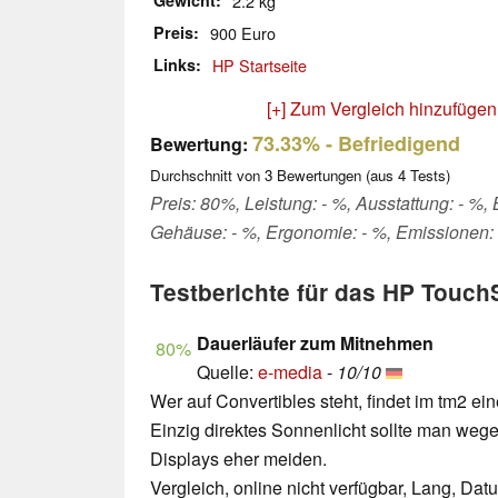
Gewicht
2.2 kg
Preis
900 Euro
Links
HP Startseite
[+] Zum Vergleich hinzufügen
73.33%
- Befriedigend
Bewertung:
Durchschnitt von
3
Bewertungen (aus
4
Tests)
Preis: 80%, Leistung: - %, Ausstattung: - %,
Gehäuse: - %, Ergonomie: - %, Emissionen:
Testberichte für das HP Touch
Dauerläufer zum Mitnehmen
80%
Quelle:
e-media
-
10/10
Wer auf Convertibles steht, findet im tm2 ei
Einzig direktes Sonnenlicht sollte man weg
Displays eher meiden.
Vergleich, online nicht verfügbar, Lang, Da