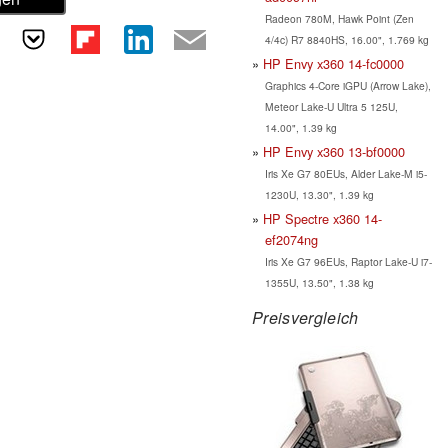
Radeon 780M, Hawk Point (Zen
4/4c) R7 8840HS, 16.00", 1.769 kg
HP Envy x360 14-fc0000
Graphics 4-Core iGPU (Arrow Lake),
Meteor Lake-U Ultra 5 125U,
14.00", 1.39 kg
HP Envy x360 13-bf0000
Iris Xe G7 80EUs, Alder Lake-M i5-
1230U, 13.30", 1.39 kg
HP Spectre x360 14-
ef2074ng
Iris Xe G7 96EUs, Raptor Lake-U i7-
1355U, 13.50", 1.38 kg
Preisvergleich