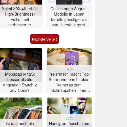
Xgimi Z9X 4K erhält
Casios neue August-
High-Brightness-
Modelle in Japan
Edition mit
bereits günstiger als
verbesserter
zum Herstellerpreis
Ausstattung
erhältlich
Nächste Seite ⟩
84%
Mobapad M12S:
Preisrutsch macht Top-
besser als die
Smartphone mit Leica-
originalen Switch 2
Kameras zum
Joy-Cons?
Schnäppchen - Test
Xiaomi 17T
73%
Ist das noch ein
Handy enttäuscht zum