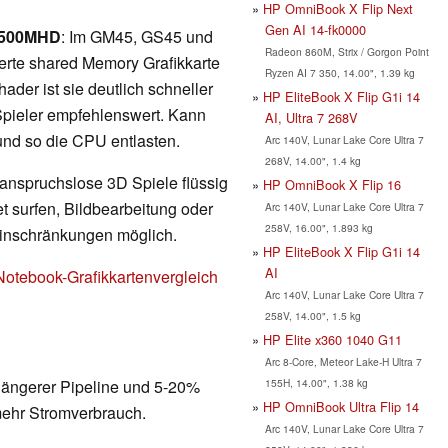
HP OmniBook X Flip Next
Gen AI 14-fk0000
 4500MHD
: Im GM45, GS45 und
Radeon 860M, Strix / Gorgon Point
ierte shared Memory Grafikkarte
Ryzen AI 7 350, 14.00", 1.39 kg
der ist sie deutlich schneller
HP EliteBook X Flip G1i 14
 Spieler empfehlenswert. Kann
AI, Ultra 7 268V
d so die CPU entlasten.
Arc 140V, Lunar Lake Core Ultra 7
268V, 14.00", 1.4 kg
 anspruchslose 3D Spiele flüssig
HP OmniBook X Flip 16
t surfen, Bildbearbeitung oder
Arc 140V, Lunar Lake Core Ultra 7
258V, 16.00", 1.893 kg
Einschränkungen möglich.
HP EliteBook X Flip G1i 14
AI
Notebook-Grafikkartenvergleich
Arc 140V, Lunar Lake Core Ultra 7
258V, 14.00", 1.5 kg
HP Elite x360 1040 G11
Arc 8-Core, Meteor Lake-H Ultra 7
155H, 14.00", 1.38 kg
 längerer Pipeline und 5-20%
HP OmniBook Ultra Flip 14
mehr Stromverbrauch.
Arc 140V, Lunar Lake Core Ultra 7