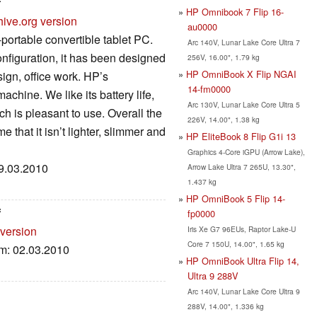
f
HP Omnibook 7 Flip 16-
hive.org version
au0000
portable convertible tablet PC.
Arc 140V, Lunar Lake Core Ultra 7
nfiguration, it has been designed
256V, 16.00", 1.79 kg
HP OmniBook X Flip NGAI
sign, office work.
HP’s
14-fm0000
achine. We like its battery life,
Arc 130V, Lunar Lake Core Ultra 5
h is pleasant to use. Overall the
226V, 14.00", 1.38 kg
e that it isn’t lighter, slimmer and
HP EliteBook 8 Flip G1i 13
Graphics 4-Core iGPU (Arrow Lake),
19.03.2010
Arrow Lake Ultra 7 265U, 13.30",
1.437 kg
HP OmniBook 5 Flip 14-
f
fp0000
 version
Iris Xe G7 96EUs, Raptor Lake-U
Core 7 150U, 14.00", 1.65 kg
um: 02.03.2010
HP OmniBook Ultra Flip 14,
Ultra 9 288V
Arc 140V, Lunar Lake Core Ultra 9
288V, 14.00", 1.336 kg