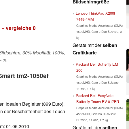
Bildschirmgröße
Lenovo ThinkPad X200t
7449-4MM
Graphics Media Accelerator (GMA)
» vergleiche
0
4500MHD, Core 2 Duo SL9400, 3
kg
Geräte mit der
selben
Grafikkarte
 Bildschirm: 60% Mobilität: 100%,
 - %
Packard Bell Butterfly EM
200
Smart tm2-1050ef
Graphics Media Accelerator (GMA)
4500MHD, Core 2 Duo SU7300,
11.60", 1.7 kg
Packard Bell EasyNote
Butterfly Touch EV-017FR
nen idealen Begleiter (899 Euro).
Graphics Media Accelerator (GMA)
en der Beschaffenheit des Touch-
4500MHD, Celeron Dual-Core
SU2300, 11.60", 1.7 kg
tum: 01.05.2010
Geräte mit der
selben