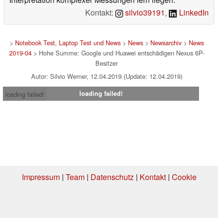
Kontakt:
silvio39191
,
LinkedIn
>
Notebook Test, Laptop Test und News
>
News
>
Newsarchiv
>
News
2019-04
> Hohe Summe: Google und Huawei entschädigen Nexus 6P-
Besitzer
Autor: Silvio Werner, 12.04.2019 (Update: 12.04.2019)
loading failed!
loading failed!
Impressum
|
Team
|
Datenschutz
|
Kontakt
|
Cookie
Einstellungen
| 03.08.2026 12:47
* Beim Kauf über einen Affiliate-Link kann Notebookcheck eine Vergütung
erhalten. Vielen Dank für Ihre Unterstützung!.