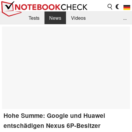
Tests
News
Videos
...
Benchmarks & Tech
Externe Tests
Kaufberatung
Deals
Suche
Jobs
Forum
Hohe Summe: Google und Huawei
entschädigen Nexus 6P-Besitzer