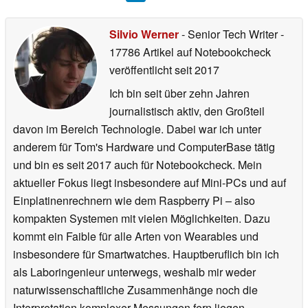
Silvio Werner
- Senior Tech Writer
-
17786 Artikel auf Notebookcheck
veröffentlicht
seit 2017
Ich bin seit über zehn Jahren
journalistisch aktiv, den Großteil
davon im Bereich Technologie. Dabei war ich unter
anderem für Tom's Hardware und ComputerBase tätig
und bin es seit 2017 auch für Notebookcheck. Mein
aktueller Fokus liegt insbesondere auf Mini-PCs und auf
Einplatinenrechnern wie dem Raspberry Pi – also
kompakten Systemen mit vielen Möglichkeiten. Dazu
kommt ein Faible für alle Arten von Wearables und
insbesondere für Smartwatches. Hauptberuflich bin ich
als Laboringenieur unterwegs, weshalb mir weder
naturwissenschaftliche Zusammenhänge noch die
Interpretation komplexer Messungen fern liegen.