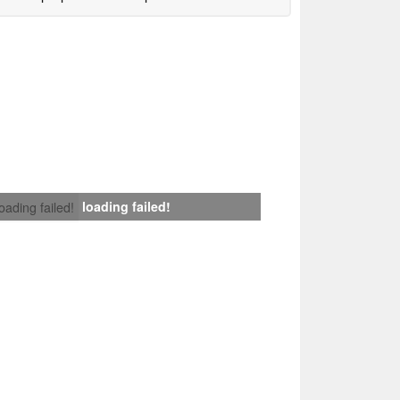
loading failed!
loading failed!