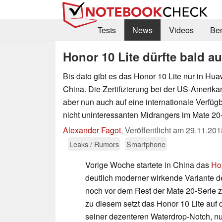
Tests
News
Videos
Be
Honor 10 Lite dürfte bald au
Bis dato gibt es das Honor 10 Lite nur in Hu
China. Die Zertifizierung bei der US-Amerik
aber nun auch auf eine internationale Verfüg
nicht uninteressanten Midrangers im Mate 20
Alexander Fagot
,
Veröffentlicht am
29.11.201
Leaks / Rumors
Smartphone
Vorige Woche startete in China das
Hon
deutlich moderner wirkende Variante 
noch vor dem Rest der Mate 20-Serie z
zu diesem setzt das Honor 10 Lite auf 
seiner dezenteren Waterdrop-Notch, nu