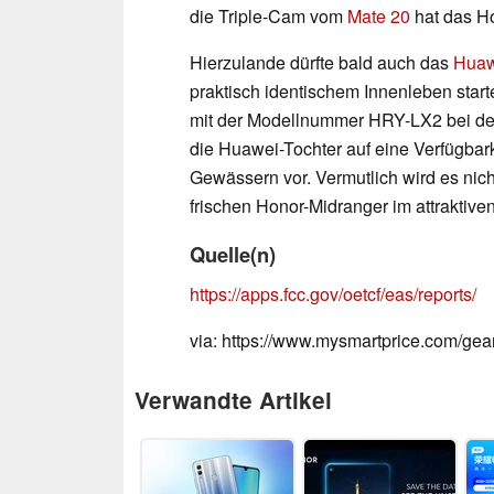
die Triple-Cam vom
Mate 20
hat das Ho
Hierzulande dürfte bald auch das
Huaw
praktisch identischem Innenleben start
mit der Modellnummer HRY-LX2 bei der
die Huawei-Tochter auf eine Verfügbark
Gewässern vor. Vermutlich wird es nic
frischen Honor-Midranger im attraktive
Quelle(n)
https://apps.fcc.gov/oetcf/eas/reports/
via: https://www.mysmartprice.com/gear
Verwandte Artikel