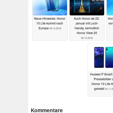
Neue Hinweise: Honor
Auch Honor ab 22.
Hon
10 Lite kommt nach
Januar mit Loch-
von
Europa
Handy, vermutlich
09.12.2018
Honor View 20
06.12.2018
Huawei P Smart 
Pressebilder 
Honor 10 Lite-
geleakt
24.11.
Kommentare