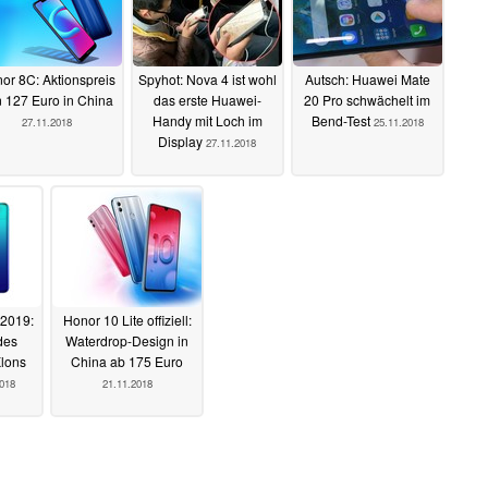
or 8C: Aktionspreis
Spyhot: Nova 4 ist wohl
Autsch: Huawei Mate
 127 Euro in China
das erste Huawei-
20 Pro schwächelt im
Handy mit Loch im
Bend-Test
27.11.2018
25.11.2018
Display
27.11.2018
2019:
Honor 10 Lite offiziell:
des
Waterdrop-Design in
Klons
China ab 175 Euro
2018
21.11.2018