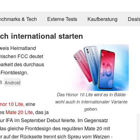
nchmarks & Tech
Externe Tests
Kaufberatung
Deal
ch international starten
aweis Heimatland
anischen FCC deutet
barkeit des durchaus
-Frontdesign.
8
Android
Das Honor 10 Lite wird es in Bälde
wohl auch in internationaler Variante
or 10 Lite,
eine
geben.
des
Mate 20 Lite
, das ja
ur IFA im September Debut feierte. Im Gegensatz
das gleiche Frontdesign des regulären Mate 20 mit
r auf der Rückseite trennt sich Spreu vom Weizen -