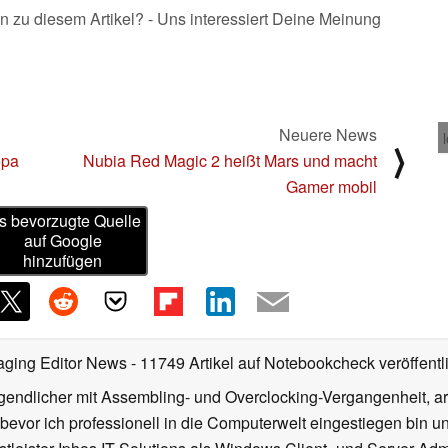
n zu diesem Artikel? - Uns interessiert Deine Meinung
Neuere News
⟩
opa
Nubia Red Magic 2 heißt Mars und macht
Gamer mobil
s bevorzugte Quelle
auf Google
hinzufügen
aging Editor News
- 11749 Artikel auf Notebookcheck veröffentl
gendlicher mit Assembling- und Overclocking-Vergangenheit, arb
 bevor ich professionell in die Computerwelt eingestiegen bin 