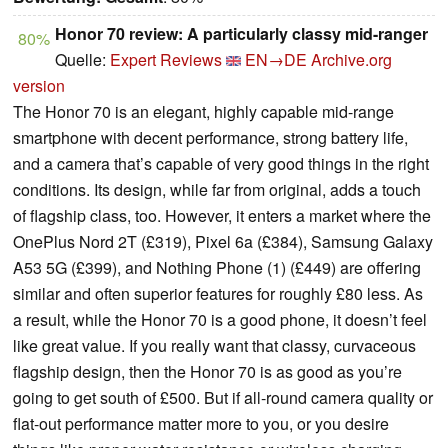
Honor 70 review: A particularly classy mid-ranger
80%
Quelle:
Expert Reviews
EN→DE
Archive.org
version
The Honor 70 is an elegant, highly capable mid-range
smartphone with decent performance, strong battery life,
and a camera that’s capable of very good things in the right
conditions. Its design, while far from original, adds a touch
of flagship class, too. However, it enters a market where the
OnePlus Nord 2T (£319), Pixel 6a (£384), Samsung Galaxy
A53 5G (£399), and Nothing Phone (1) (£449) are offering
similar and often superior features for roughly £80 less. As
a result, while the Honor 70 is a good phone, it doesn’t feel
like great value. If you really want that classy, curvaceous
flagship design, then the Honor 70 is as good as you’re
going to get south of £500. But if all-round camera quality or
flat-out performance matter more to you, or you desire