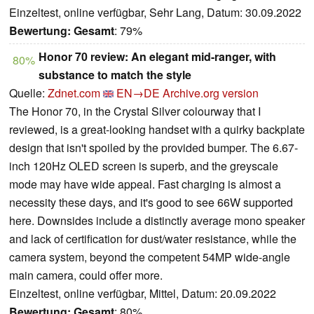
Einzeltest, online verfügbar, Sehr Lang, Datum: 30.09.2022
Bewertung:
Gesamt
: 79%
Honor 70 review: An elegant mid-ranger, with
80%
substance to match the style
Quelle:
Zdnet.com
EN→DE
Archive.org version
The Honor 70, in the Crystal Silver colourway that I
reviewed, is a great-looking handset with a quirky backplate
design that isn't spoiled by the provided bumper. The 6.67-
inch 120Hz OLED screen is superb, and the greyscale
mode may have wide appeal. Fast charging is almost a
necessity these days, and it's good to see 66W supported
here. Downsides include a distinctly average mono speaker
and lack of certification for dust/water resistance, while the
camera system, beyond the competent 54MP wide-angle
main camera, could offer more.
Einzeltest, online verfügbar, Mittel, Datum: 20.09.2022
Bewertung:
Gesamt
: 80%