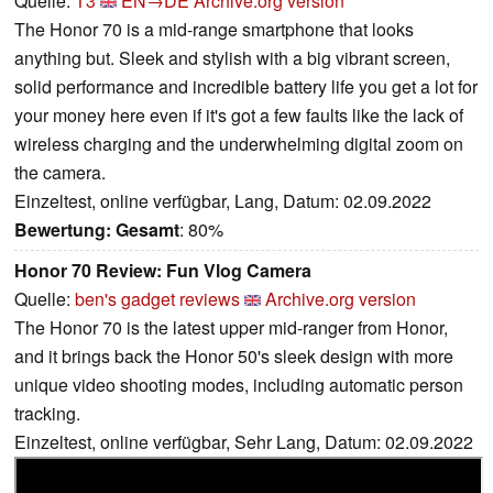
Quelle:
T3
EN→DE
Archive.org version
The Honor 70 is a mid-range smartphone that looks
anything but. Sleek and stylish with a big vibrant screen,
solid performance and incredible battery life you get a lot for
your money here even if it's got a few faults like the lack of
wireless charging and the underwhelming digital zoom on
the camera.
Einzeltest, online verfügbar, Lang, Datum: 02.09.2022
Bewertung:
Gesamt
: 80%
Honor 70 Review: Fun Vlog Camera
Quelle:
ben's gadget reviews
Archive.org version
The Honor 70 is the latest upper mid-ranger from Honor,
and it brings back the Honor 50's sleek design with more
unique video shooting modes, including automatic person
tracking.
Einzeltest, online verfügbar, Sehr Lang, Datum: 02.09.2022