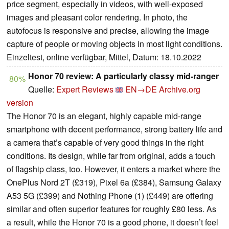
price segment, especially in videos, with well-exposed
images and pleasant color rendering. In photo, the
autofocus is responsive and precise, allowing the image
capture of people or moving objects in most light conditions.
Einzeltest, online verfügbar, Mittel, Datum: 18.10.2022
Honor 70 review: A particularly classy mid-ranger
80%
Quelle:
Expert Reviews
EN→DE
Archive.org
version
The Honor 70 is an elegant, highly capable mid-range
smartphone with decent performance, strong battery life and
a camera that’s capable of very good things in the right
conditions. Its design, while far from original, adds a touch
of flagship class, too. However, it enters a market where the
OnePlus Nord 2T (£319), Pixel 6a (£384), Samsung Galaxy
A53 5G (£399) and Nothing Phone (1) (£449) are offering
similar and often superior features for roughly £80 less. As
a result, while the Honor 70 is a good phone, it doesn’t feel