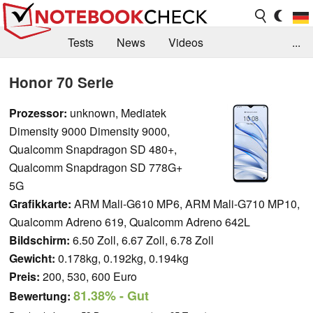
Tests
News
Videos
...
Benchmarks & Tech
Externe Tests
Honor 70 Serie
Kaufberatung
Deals
Suche
Jobs
Prozessor:
unknown, Mediatek
Dimensity 9000 Dimensity 9000,
Forum
Qualcomm Snapdragon SD 480+,
Qualcomm Snapdragon SD 778G+
5G
Grafikkarte:
ARM Mali-G610 MP6, ARM Mali-G710 MP10,
Qualcomm Adreno 619, Qualcomm Adreno 642L
Bildschirm:
6.50 Zoll, 6.67 Zoll, 6.78 Zoll
Gewicht:
0.178kg, 0.192kg, 0.194kg
Preis:
200, 530, 600 Euro
81.38%
- Gut
Bewertung: