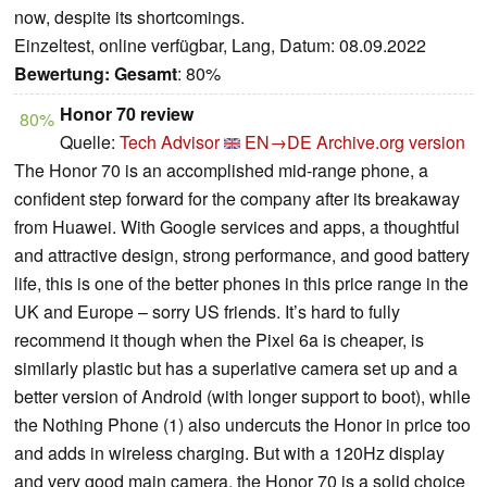
now, despite its shortcomings.
Einzeltest, online verfügbar, Lang, Datum: 08.09.2022
Bewertung:
Gesamt
: 80%
Honor 70 review
80%
Quelle:
Tech Advisor
EN→DE
Archive.org version
The Honor 70 is an accomplished mid-range phone, a
confident step forward for the company after its breakaway
from Huawei. With Google services and apps, a thoughtful
and attractive design, strong performance, and good battery
life, this is one of the better phones in this price range in the
UK and Europe – sorry US friends. It’s hard to fully
recommend it though when the Pixel 6a is cheaper, is
similarly plastic but has a superlative camera set up and a
better version of Android (with longer support to boot), while
the Nothing Phone (1) also undercuts the Honor in price too
and adds in wireless charging. But with a 120Hz display
and very good main camera, the Honor 70 is a solid choice