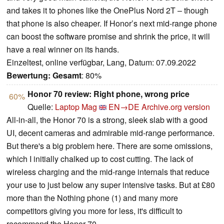
and takes it to phones like the OnePlus Nord 2T – though
that phone is also cheaper. If Honor’s next mid-range phone
can boost the software promise and shrink the price, it will
have a real winner on its hands.
Einzeltest, online verfügbar, Lang, Datum: 07.09.2022
Bewertung:
Gesamt
: 80%
Honor 70 review: Right phone, wrong price
60%
Quelle:
Laptop Mag
EN→DE
Archive.org version
All-in-all, the Honor 70 is a strong, sleek slab with a good
UI, decent cameras and admirable mid-range performance.
But there's a big problem here. There are some omissions,
which I initially chalked up to cost cutting. The lack of
wireless charging and the mid-range internals that reduce
your use to just below any super intensive tasks. But at £80
more than the Nothing phone (1) and many more
competitors giving you more for less, it's difficult to
recommend the Honor 70.