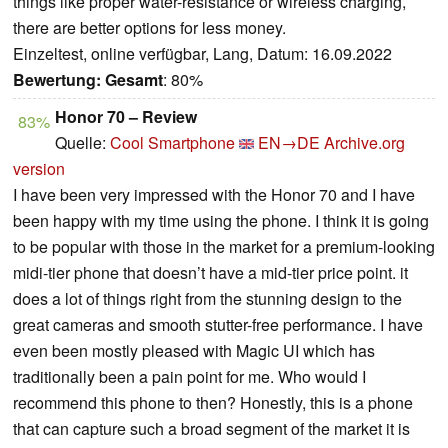
things like proper water-resistance or wireless charging,
there are better options for less money.
Einzeltest, online verfügbar, Lang, Datum: 16.09.2022
Bewertung:
Gesamt
: 80%
Honor 70 – Review
83%
Quelle:
Cool Smartphone
EN→DE
Archive.org
version
I have been very impressed with the Honor 70 and I have
been happy with my time using the phone. I think it is going
to be popular with those in the market for a premium-looking
midi-tier phone that doesn’t have a mid-tier price point. it
does a lot of things right from the stunning design to the
great cameras and smooth stutter-free performance. I have
even been mostly pleased with Magic UI which has
traditionally been a pain point for me. Who would I
recommend this phone to then? Honestly, this is a phone
that can capture such a broad segment of the market it is