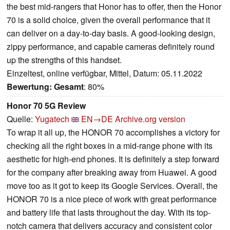
the best mid-rangers that Honor has to offer, then the Honor
70 is a solid choice, given the overall performance that it
can deliver on a day-to-day basis. A good-looking design,
zippy performance, and capable cameras definitely round
up the strengths of this handset.
Einzeltest, online verfügbar, Mittel, Datum: 05.11.2022
Bewertung:
Gesamt
: 80%
Honor 70 5G Review
Quelle:
Yugatech
EN→DE
Archive.org version
To wrap it all up, the HONOR 70 accomplishes a victory for
checking all the right boxes in a mid-range phone with its
aesthetic for high-end phones. It is definitely a step forward
for the company after breaking away from Huawei. A good
move too as it got to keep its Google Services. Overall, the
HONOR 70 is a nice piece of work with great performance
and battery life that lasts throughout the day. With its top-
notch camera that delivers accuracy and consistent color