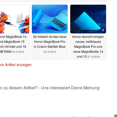
nor MagicBook 14
So hübsch ist das neue
Honor launcht morgen
nd MagicBook 15
Honor MagicBook Pro
neues, hellblaues
ch mit Intel und 16
in Charm Starfish Blue
MagicBook Pro und
GB RAM
neue MagicBooks 14
23.12.2019
22.12.2019
und 15
21.12.2019
re Artikel anzeigen
n zu diesem Artikel? - Uns interessiert Deine Meinung