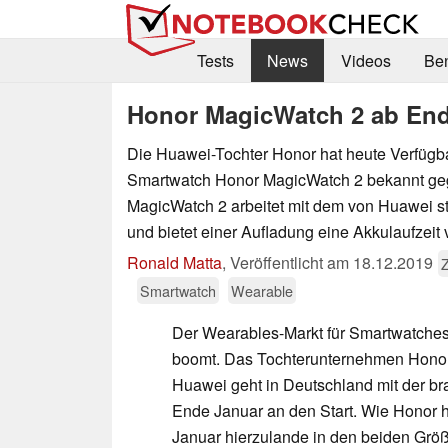
Tests
News
Videos
Be
Honor MagicWatch 2 ab Ende
Die Huawei-Tochter Honor hat heute Verfügbar
Smartwatch Honor MagicWatch 2 bekannt ge
MagicWatch 2 arbeitet mit dem von Huawei 
und bietet einer Aufladung eine Akkulaufzeit 
Ronald Matta
,
Veröffentlicht am
18.12.2019
Smartwatch
Wearable
Der Wearables-Markt für Smartwatches
boomt. Das Tochterunternehmen Hono
Huawei geht in Deutschland mit der b
Ende Januar an den Start. Wie Honor h
Januar hierzulande in den beiden Grö