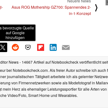
Neuere News
⟩
i-
Asus ROG Mothership GZ700: Spannendes 2-
in-1-Konzept
s bevorzugte Quelle
auf Google
hinzufügen
Editor News
- 14667 Artikel auf Notebookcheck veröffentlicht
sei
eur bei Notebookcheck.com. Als freier Autor schreibe ich auch 
ner journalistischen Tätigkeit arbeitete ich als gelernter Netzw
ierung von Firmennetzwerken sowie als Modefotograf in Mailan
 mein Herz als ehemaliger Leistungssportler für alle Arten von
reiche Video/Foto, Smart Home und Wearables.