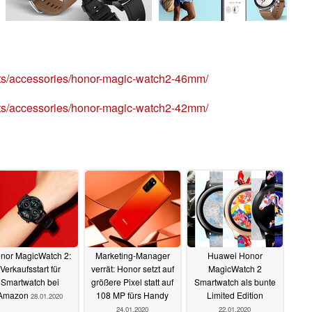
cts/accessories/honor-magic-watch2-46mm/
cts/accessories/honor-magic-watch2-42mm/
nor MagicWatch 2:
Marketing-Manager
Huawei Honor
Verkaufsstart für
verrät: Honor setzt auf
MagicWatch 2
Smartwatch bei
größere Pixel statt auf
Smartwatch als bunte
Amazon
108 MP fürs Handy
Limited Edition
28.01.2020
24.01.2020
22.01.2020