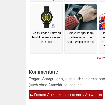
05.07.2021
Leak: Skagen Falster 3
Smoke bringt Steam
Ho
taucht bei Amazon auf
(teilweise) auf die
u
Apple Watch
au
04.01.2020
01.01.2020
Weite
Kommentare
Fragen, Anregungen, zusätzliche Informatione
(auch ohne Anmeldung möglich)!
Diesen Artikel kommentieren / Antworten