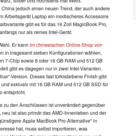
warz, Silber und höchstens mal Weiß.
n China jedoch einen neuen Trend, der auch andere
em Arbeitsgerät Laptop ein modischeres Accessoire
rbvariante gibt es für das 16 Zoll MagicBook Pro,
 anfangs nur als reines Intel-Gerät.
 Wahl. Er kann
im chinesischen Online-Shop von
on in insgesamt sieben Konfigurationen wählen,
en 7-Chip sowie 8 oder 16 GB RAM und 512 GB
ll gibt es dagegen nur in zwei Intel-Varianten.
lue"-Version. Dieses fast türkisfarbene Finish gibt
l und exklusiv mit 16 GB RAM und 512 GB SSD für
 entspricht.
is zu den Anschlüssen ist unverändert gegenüber
 neu ist also primär das AMD-Innenleben und der
 "günstigere Apple MacBook Pro-Alternative" in
nteresse hat, muss selbst importieren, was