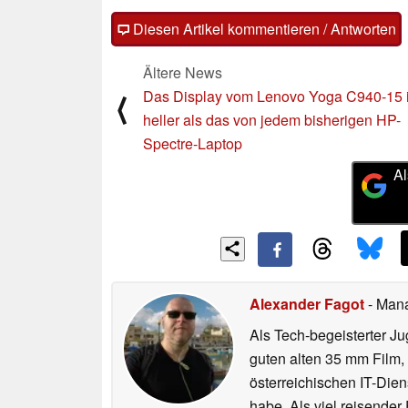
Diesen Artikel kommentieren / Antworten
Ältere News
Das Display vom Lenovo Yoga C940-15 i
⟨
heller als das von jedem bisherigen HP-
Spectre-Laptop
Al
Alexander Fagot
- Man
Als Tech-begeisterter Ju
guten alten 35 mm Film,
österreichischen IT-Dien
habe. Als viel reisender