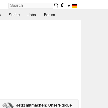
▼
s
Suche
Jobs
Forum
Jetzt mitmachen:
Unsere große