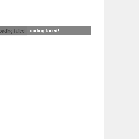
loading failed!
loading failed!