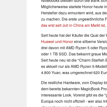
Notebooks bleiben durch die Bank Sch
Möglicherweise startete Honor heute i
Hersteller dazu ermuntern wird, aus d
zu machen. Die erste ungewöhnliche Fa
das erst seit Juli in China am Markt ist
,
Seit heute hat der Käufer die Qual der
Huawei und Honor
eine silberne Versi
drei davon mit AMD Ryzen 5 oder Ryz
oder 1 TB SSD. Das bekannt graue Mode
Seit heute neu ist die "Charm Starfish B
es aktuell nur als AMD Ryzen 5-Model
4.800 Yuan, was umgerechnet 620 Euro
Die restliche Hardware, vom Display b
dem bereits bekannten MagicBook Pro,
interessante Look. Vorerst gibt es die
Europa noch nicht offiziell - wer also I