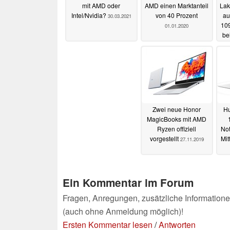
mit AMD oder
AMD einen Marktanteil
La
Intel/Nvidia?
von 40 Prozent
au
30.03.2021
10
01.01.2020
be
Zwei neue Honor
H
MagicBooks mit AMD
Ryzen offiziell
No
vorgestellt
Mit
27.11.2019
Ein Kommentar im Forum
Fragen, Anregungen, zusätzliche Informatione
(auch ohne Anmeldung möglich)!
Ersten Kommentar lesen
/
Antworten