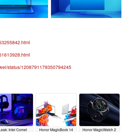
463255842.html
961613928.html
uawei/status/1208791179350794245
Leak: Intel Comet
Honor MagicBook 14
Honor MagicWatch 2