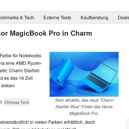
nchmarks & Tech
Externe Tests
Kaufberatung
Deal
nor MagicBook Pro in Charm
Farbe für Notebooks
hina eine AMD Ryzen-
rkt. Charm Starfish
bt es das 16 Zoll
 sieben
Sehr attraktiv, das neue "Charm
9
Chinese Tech
Starfish Blue"-Finish des Honor
MagicBook Pro.
tverständlich in vielen Farben erhältlich, doch