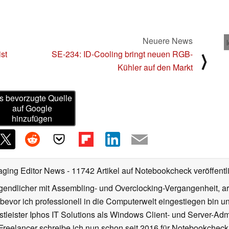
Neuere News
st
SE-234: ID-Cooling bringt neuen RGB-
⟩
Kühler auf den Markt
s bevorzugte Quelle
auf Google
hinzufügen
aging Editor News
- 11742 Artikel auf Notebookcheck veröffentl
gendlicher mit Assembling- und Overclocking-Vergangenheit, arb
 bevor ich professionell in die Computerwelt eingestiegen bin 
stleister Iphos IT Solutions als Windows Client- und Server-Ad
 Freelancer schreibe ich nun schon seit 2016 für Notebookcheck