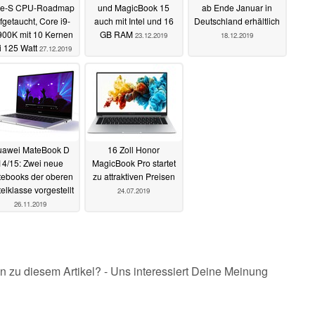
ke-S CPU-Roadmap
und MagicBook 15
ab Ende Januar in
fgetaucht, Core i9-
auch mit Intel und 16
Deutschland erhältlich
900K mit 10 Kernen
GB RAM
23.12.2019
18.12.2019
i 125 Watt
27.12.2019
uawei MateBook D
16 Zoll Honor
14/15: Zwei neue
MagicBook Pro startet
tebooks der oberen
zu attraktiven Preisen
telklasse vorgestellt
24.07.2019
26.11.2019
n zu diesem Artikel? - Uns interessiert Deine Meinung